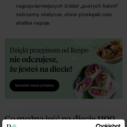
najpopularniejszych źródeł „pustych kalorii”
zaliczamy słodycze, słone przekąski oraz
słodkie napoje.
Co można jeść na diecie 1100