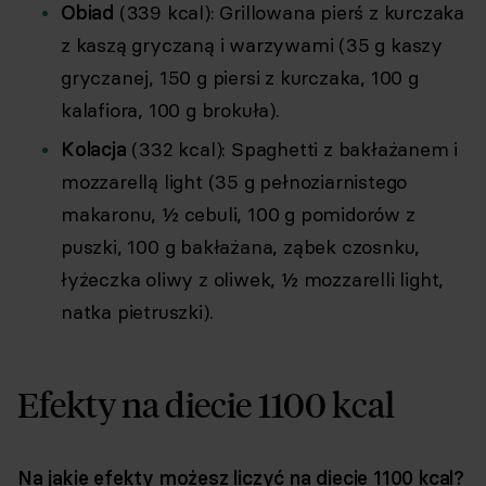
Obiad
(339 kcal): Grillowana pierś z kurczaka
z kaszą gryczaną i warzywami (35 g kaszy
gryczanej, 150 g piersi z kurczaka, 100 g
kalafiora, 100 g brokuła).
Kolacja
(332 kcal): Spaghetti z bakłażanem i
mozzarellą light (35 g pełnoziarnistego
makaronu, ½ cebuli, 100 g pomidorów z
puszki, 100 g bakłażana, ząbek czosnku,
łyżeczka oliwy z oliwek, ½ mozzarelli light,
natka pietruszki).
Efekty na diecie 1100 kcal
Na jakie efekty możesz liczyć na diecie 1100 kcal?