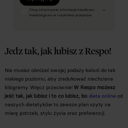
Chcę otrzymywać informacje handlowo-
marketingowe w rozumieniu przepisów
ustawy z dnia 18 lipca 2002 r. o
świadczeniu usług drogą elektroniczną (Dz.
U. z 2020 r. poz. 344 oraz z 2024 r. poz.
1222), produktów, usług i ofert
promocyjnych dotyczących oferty Respo
Jedz tak, jak lubisz z Respo!
Wrzosek Witkowski SK, Respo
Wydawnictwo S.C. oraz RespoMed sp.z
o.o., TEKA TRADE sp. z o.o. W związku z
tym wyrażam zgodę na przetwarzanie
Nie musisz obniżać swojej podaży kalorii do tak
moich danych osobowych w celu
prowadzenia marketingu bezpośredniego
niskiego poziomu, aby zredukować niechciane
drogą elektroniczną, zgodnie z art. 6 ust. 1
lit a RODO, a także
kilogramy. Wręcz przeciwnie!
W Respo możesz
komunikację/przesyłanie informacji
jeść tak, jak lubisz i to co lubisz, bo
dieta online
od
handlowych drogą elektroniczną, zgodnie
z art. 398 ustawy Prawo komunikacji
naszych dietetyków to zawsze plan szyty na
elektronicznej z dnia 12 lipca 2024 r. (Dz. U.
miarę potrzeb, stylu życia oraz preferencji.
2024 poz. 1221) w celu prowadzenia
marketingu bezpośredniego drogą
elektroniczną za pośrednictwem