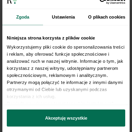
kcal?
Zgoda
Ustawienia
O plikach cookies
Podstawę diety 1100 kcal stanowią:
warzywa
Niniejsza strona korzysta z plików cookie
Wykorzystujemy pliki cookie do spersonalizowania treści 
owoce
i reklam, aby oferować funkcje społecznościowe i 
chude mięso i ryby
analizować ruch w naszej witrynie. Informacje o tym, jak 
korzystasz z naszej witryny, udostępniamy partnerom 
niskotłuszczowy nabiał
społecznościowym, reklamowym i analitycznym. 
pełnoziarniste zboża.
Partnerzy mogą połączyć te informacje z innymi danymi 
otrzymanymi od Ciebie lub uzyskanymi podczas 
Tak skomponowana dieta pozwala na zawarcie
korzystania z ich usług.
jak największej ilości witamin i składników
Dowiedz się więcej na temat tego, kim jesteśmy, jak 
można się z nami skontaktować i w jaki sposób 
mineralnych w niewielkiej kaloryczności.
przetwarzamy dane osobowe w ramach 
Polityki 
Akceptuję wszystkie
prywatności.