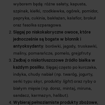
wyborem będą: różne sałaty, kapusta,
szpinak, kiełki, rzodkiewka, ogórek, pomidor,
papryka, cukinia, bakłażan, kalafior, brokuł
oraz fasolka szparagowa.
Sięgaj po niskokaloryczne owoce, które
jednocześnie są bogate w błonnik i
antyoksydanty
: borówki, jagody, truskawki,
maliny, pomarańcze, pomelo, grejpfruty.
Zadbaj o niskotłuszczowe źródło białka
w
każdym posiłku.
Sięgaj często po kurczaka,
indyka, chudy nabiał (np. twaróg, jogurty,
serki typu skyr, produkty
light
) oraz ryby o
białym mięsie (np. dorsz, mintaj, miruna,
sandacz, karmazyn, halibut).
Wybieraj pełnoziarniste produkty zbożowe
,