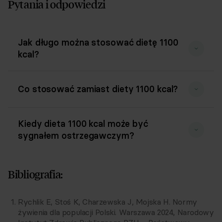
Pytania i odpowiedzi
wiadomości e-mail, przez
Współadministratorów (Respo Wrzosek
Witkowski SK, Respo Wydawnictwo S.C.
oraz RespoMed sp.z o.o, TEKA TRADE sp. z
o.o.)
Jak długo można stosować dietę 1100
kcal?
Przyjmuję do wiadomości, że
przysługuje mi prawo do wycofania
powyższej zgody w każdym czasie.
Zobacz, jak przetwarzamy Twoje dane
Co stosować zamiast diety 1100 kcal?
osobowe. Zapoznaj się z naszą
Polityką
prywatności
Respo
Kiedy dieta 1100 kcal może być
sygnałem ostrzegawczym?
Bibliografia:
Rychlik E, Stoś K, Charzewska J, Mojska H. Normy
żywienia dla populacji Polski. Warszawa 2024, Narodowy