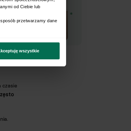
nymi od Ciebie lub 
i sposób przetwarzamy dane 
kceptuję wszystkie
 czasie
często
nia.