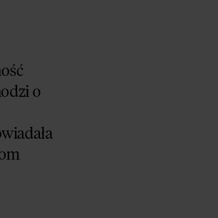
ność
hodzi o
owiadała
jom