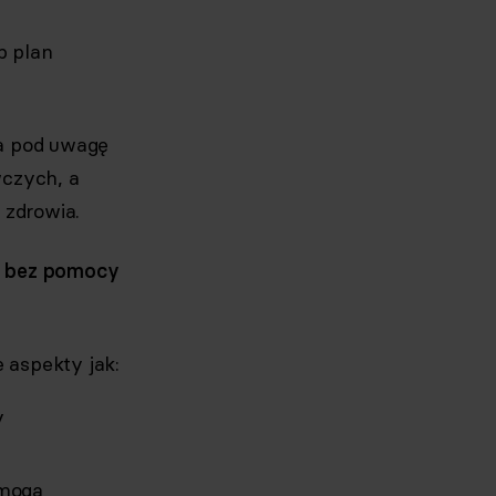
b plan
a pod uwagę
wczych, a
 zdrowia.
ć bez pomocy
 aspekty jak:
y
 mogą