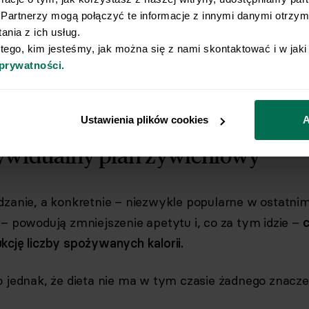
i jedząc tylko to, co lubisz,
Partnerzy mogą połączyć te informacje z innymi danymi otrzyma
nia z ich usług.
yka klinicznego.
 tego, kim jesteśmy, jak można się z nami skontaktować i w jak
 prywatności.
Ustawienia plików cookies
A
ndywidualny plan żywieniowy
dzanie, a konkretnie – niezwykle popularne w ostatnim
 – powodują zmniejszenie apetytu i, co za tym idzie –
kcję liczby spożywanych kalorii.
o jednak, że dieta nie ma w tym czasie żadnego znacze