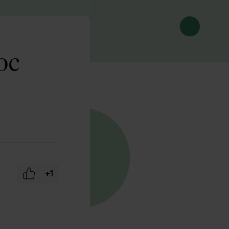
oc
+1