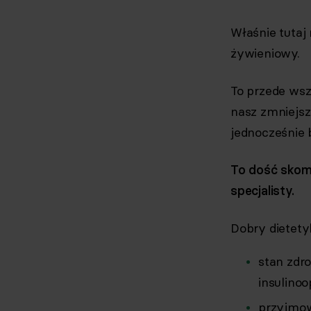
Właśnie tutaj
żywieniowy.
To przede ws
nasz zmniejsz
jednocześnie 
To dość skom
specjalisty.
Dobry dietety
stan zdro
insulino
przyjmow