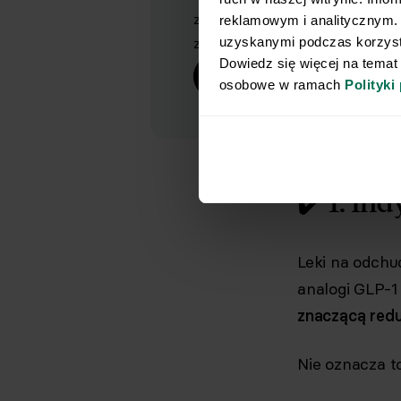
zdrowo, bez zbędnych restrykcji 
reklamowym i analitycznym. 
uzyskanymi podczas korzysta
z pomocą doświadczonego dietet
Dowiedz się więcej na temat
Sprawdzam
osobowe w ramach 
Polityki
✔️ 1. I
Leki na odchu
analogi GLP-1
znaczącą redu
Nie oznacza t