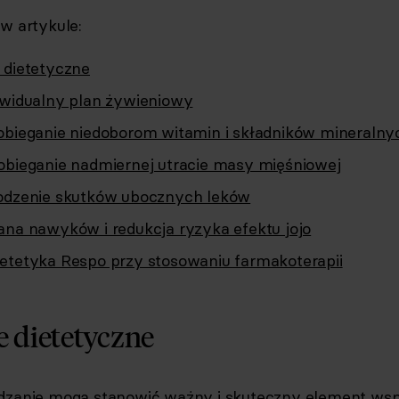
 w artykule:
 dietetyczne
dywidualny plan żywieniowy
pobieganie niedoborom witamin i składników mineralny
pobieganie nadmiernej utracie masy mięśniowej
godzenie skutków ubocznych leków
iana nawyków i redukcja ryzyka efektu jojo
etetyka Respo przy stosowaniu farmakoterapii
 dietetyczne
dzanie mogą stanowić ważny i skuteczny element wspa