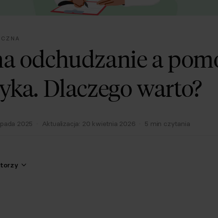
NICZNA
na odchudzanie a pom
tyka. Dlaczego warto?
topada 2025
·
Aktualizacja:
20 kwietnia 2026
·
5
min czytania
torzy