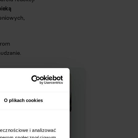
pieką
eniowych,
orom
udzanie.
O plikach cookies
łecznościowe i analizować 
rtnerom społecznościowym, 