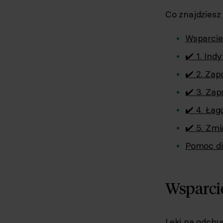
Co znajdziesz
Wsparcie
✔️ 1. In
✔️ 2. Za
✔️ 3. Za
✔️ 4. Ła
✔️ 5. Zm
Pomoc di
Wsparcie
Leki na odchu