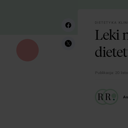
DIETETYKA KLI
Leki 
diete
Publikacja:
20 lis
Au