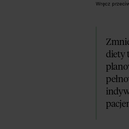
Wręcz przeciw
Zmnie
diety
plano
pełno
indyw
pacjen