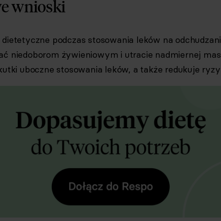
e wnioski
 dietetyczne podczas stosowania leków na odchudza
ać niedoborom żywieniowym i utracie nadmiernej mas
kutki uboczne stosowania leków, a także redukuje ryzyk