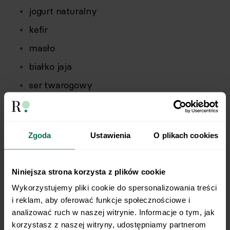
jogurt naturalny
kefir
masło
białko jaja
ser twarogowy
serek wiejski
serek homogenizowany
Zgoda
Ustawienia
O plikach cookies
chude mięsa: cielęcina, królik, kurczak,
wołowina oraz indyk
Niniejsza strona korzysta z plików cookie
filety rybne, np. z dorsza
Wykorzystujemy pliki cookie do spersonalizowania treści 
chude wędliny.
i reklam, aby oferować funkcje społecznościowe i 
analizować ruch w naszej witrynie. Informacje o tym, jak 
Oczywiście w diecie należy dokładnie liczyć i stale
korzystasz z naszej witryny, udostępniamy partnerom 