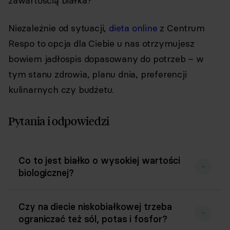
zawartością białka?
komunikację/przesyłanie informacji
handlowych drogą elektroniczną, zgodnie
Niezależnie od sytuacji,
dieta online
z Centrum
z art. 398 ustawy Prawo komunikacji
elektronicznej z dnia 12 lipca 2024 r. (Dz. U.
Respo to opcja dla Ciebie u nas otrzymujesz
2024 poz. 1221) w celu prowadzenia
marketingu bezpośredniego drogą
bowiem jadłospis dopasowany do potrzeb – w
elektroniczną za pośrednictwem
tym stanu zdrowia, planu dnia, preferencji
wiadomości e-mail, przez
Współadministratorów (Respo Wrzosek
kulinarnych czy budżetu.
Witkowski SK, Respo Wydawnictwo S.C.
oraz RespoMed sp.z o.o, TEKA TRADE sp. z
o.o.)
Pytania i odpowiedzi
Przyjmuję do wiadomości, że
przysługuje mi prawo do wycofania
powyższej zgody w każdym czasie.
Co to jest białko o wysokiej wartości
Zobacz, jak przetwarzamy Twoje dane
biologicznej?
osobowe. Zapoznaj się z naszą
Polityką
prywatności
Respo
Czy na diecie niskobiałkowej trzeba
ograniczać też sól, potas i fosfor?