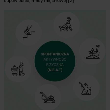
odpowiedniej masy mięśniowej [2].