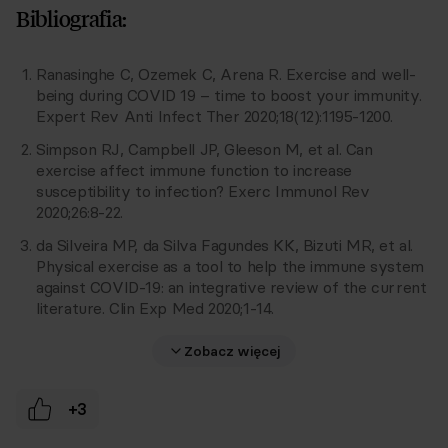
Bibliografia:
osobowe. Zapoznaj się z naszą
Polityką
prywatności
Respo
Ranasinghe C, Ozemek C, Arena R. Exercise and well-
being during COVID 19 – time to boost your immunity.
Expert Rev Anti Infect Ther 2020;18(12):1195-1200.
Simpson RJ, Campbell JP, Gleeson M, et al. Can
exercise affect immune function to increase
susceptibility to infection? Exerc Immunol Rev
2020;26:8-22.
da Silveira MP, da Silva Fagundes KK, Bizuti MR, et al.
Physical exercise as a tool to help the immune system
against COVID-19: an integrative review of the current
literature. Clin Exp Med 2020;1-14.
Zobacz więcej
+3