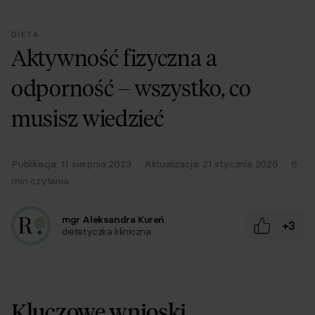
DIETA
Aktywność fizyczna a
odporność – wszystko, co
musisz wiedzieć
Publikacja:
11 sierpnia 2023
·
Aktualizacja:
21 stycznia 2026
·
6
min czytania
mgr Aleksandra Kureń
+3
dietetyczka kliniczna
Kluczowe wnioski