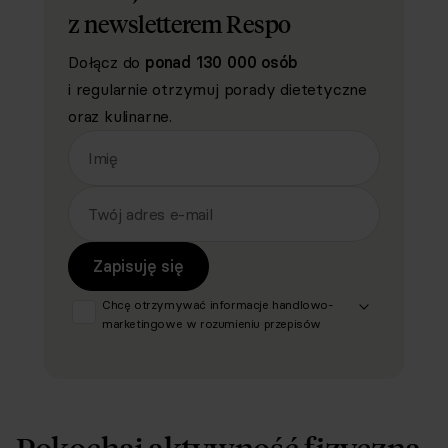
z newsletterem Respo
Dołącz do
ponad 130 000 osób
i regularnie otrzymuj porady dietetyczne
oraz kulinarne.
Imię
Twój adres e-mail
Zapisuję się
Chcę otrzymywać informacje handlowo-
marketingowe w rozumieniu przepisów
ustawy z dnia 18 lipca 2002 r. o
świadczeniu usług drogą elektroniczną (Dz.
U. z 2020 r. poz. 344 oraz z 2024 r. poz.
1222), produktów, usług i ofert
promocyjnych dotyczących oferty Respo
Wrzosek Witkowski SK, Respo