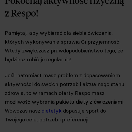
Pokochaj aktywność fizyczną
Wydawnictwo S.C. oraz RespoMed sp.z
o.o., TEKA TRADE sp. z o.o. W związku z
z Respo!
tym wyrażam zgodę na przetwarzanie
moich danych osobowych w celu
prowadzenia marketingu bezpośredniego
drogą elektroniczną, zgodnie z art. 6 ust. 1
Pamiętaj, aby wybierać dla siebie ćwiczenia,
lit a RODO, a także
których wykonywanie sprawia Ci przyjemność.
komunikację/przesyłanie informacji
handlowych drogą elektroniczną, zgodnie
Wtedy zwiększasz prawdopodobieństwo tego, że
z art. 398 ustawy Prawo komunikacji
będziesz robić je regularnie!
elektronicznej z dnia 12 lipca 2024 r. (Dz. U.
2024 poz. 1221) w celu prowadzenia
marketingu bezpośredniego drogą
Jeśli natomiast masz problem z dopasowaniem
elektroniczną za pośrednictwem
wiadomości e-mail, przez
aktywności do swoich potrzeb i aktualnego stanu
Współadministratorów (Respo Wrzosek
zdrowia, to w ramach oferty Respo masz
Witkowski SK, Respo Wydawnictwo S.C.
oraz RespoMed sp.z o.o, TEKA TRADE sp. z
możliwość wybrania
pakietu diety z ćwiczeniami.
o.o.)
Wówczas nasz
dietetyk
dopasuje sport do
Przyjmuję do wiadomości, że
przysługuje mi prawo do wycofania
Twojego celu, potrzeb i preferencji.
powyższej zgody w każdym czasie.
Zobacz, jak przetwarzamy Twoje dane