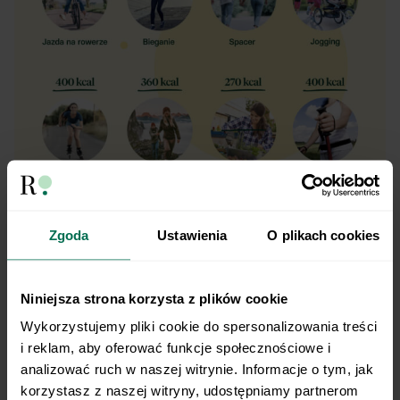
Zgoda
Ustawienia
O plikach cookies
Jak ćwiczyć, aby korzystnie
Niniejsza strona korzysta z plików cookie
wpłynąć na odporność?
Wykorzystujemy pliki cookie do spersonalizowania treści 
i reklam, aby oferować funkcje społecznościowe i 
analizować ruch w naszej witrynie. Informacje o tym, jak 
W przypadku treningu bardzo ważne jest, żeby
korzystasz z naszej witryny, udostępniamy partnerom 