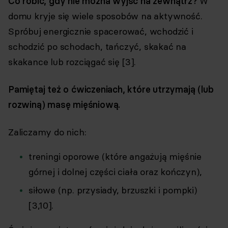
Co robić, gdy nie można wyjść na zewnątrz?
W
domu kryje się wiele sposobów na aktywność.
Spróbuj energicznie spacerować, wchodzić i
schodzić po schodach, tańczyć, skakać na
skakance lub rozciągać się [3].
Pamiętaj też o ćwiczeniach, które utrzymają (lub
rozwiną) masę mięśniową.
Zaliczamy do nich:
treningi oporowe (które angażują mięśnie
górnej i dolnej części ciała oraz kończyn),
siłowe (np. przysiady, brzuszki i pompki)
[3,10].