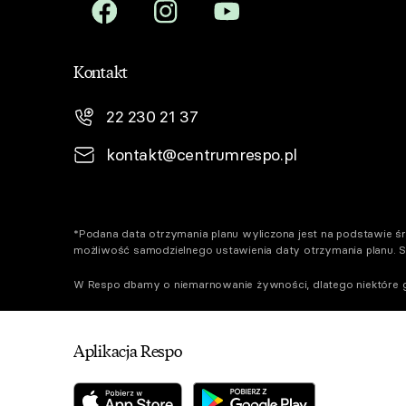
Kontakt
22 230 21 37
kontakt@centrumrespo.pl
*Podana data otrzymania planu wyliczona jest na podstawie śre
możliwość samodzielnego ustawienia daty otrzymania planu. 
W Respo dbamy o niemarnowanie żywności, dlatego niektóre g
Aplikacja Respo