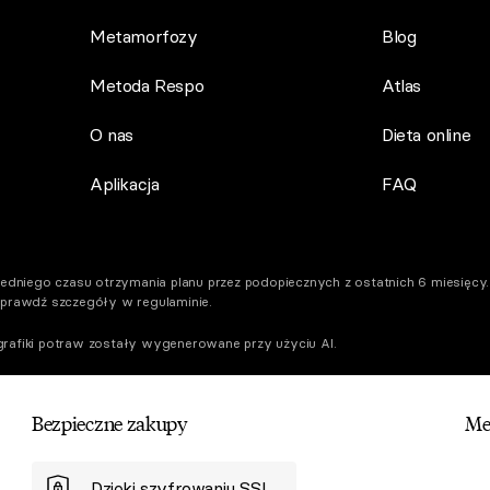
Metamorfozy
Blog
Metoda Respo
Atlas
O nas
Dieta online
Aplikacja
FAQ
dniego czasu otrzymania planu przez podopiecznych z ostatnich 6 miesięcy. 
Sprawdź szczegóły w regulaminie.
rafiki potraw zostały wygenerowane przy użyciu AI.
Bezpieczne zakupy
Me
Dzięki szyfrowaniu SSL