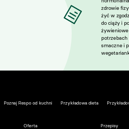
hormonalna 
zdrowie fiz
żyć w zgod
do ciąży i 
żywieniowe 
potrzebach 
smaczne i pr
wegetariank
Poznaj Respo od kuchni
Przykładowa dieta
Przykłado
Oferta
Przepisy