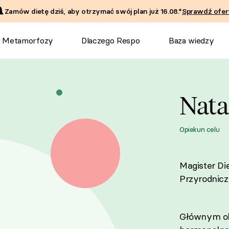
Zamów dietę dziś, aby otrzymać swój plan już
16.08
.*
Sprawdź ofer
Metamorfozy
Dlaczego Respo
Baza wiedzy
Nata
Opiekun celu
Magister Di
Przyrodnicz
Głównym obs