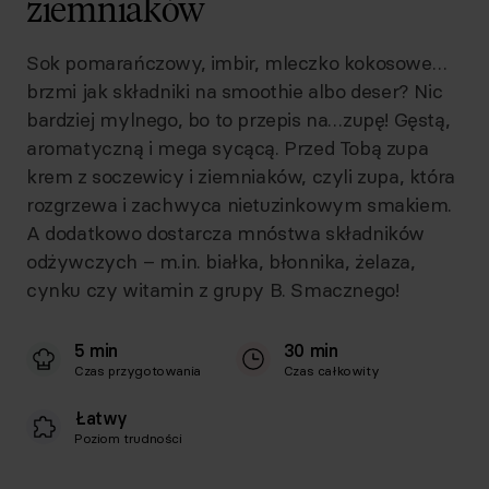
ziemniaków
Sok pomarańczowy, imbir, mleczko kokosowe…
brzmi jak składniki na smoothie albo deser? Nic
bardziej mylnego, bo to przepis na…zupę! Gęstą,
aromatyczną i mega sycącą. Przed Tobą zupa
krem z soczewicy i ziemniaków, czyli zupa, która
rozgrzewa i zachwyca nietuzinkowym smakiem.
A dodatkowo dostarcza mnóstwa składników
odżywczych – m.in. białka, błonnika, żelaza,
cynku czy witamin z grupy B. Smacznego!
5 min
30 min
Czas przygotowania
Czas całkowity
Łatwy
Poziom trudności