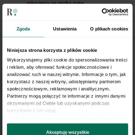
miksujemy na gładką masę.
Gotową zupę krem przyprawiamy solą, sokiem
5
z cytryny.
Zgoda
Ustawienia
O plikach cookies
Gotową zupę wykładamy do miski i
6
Niniejsza strona korzysta z plików cookie
posypujemy kolendrą.
Wykorzystujemy pliki cookie do spersonalizowania treści 
i reklam, aby oferować funkcje społecznościowe i 
analizować ruch w naszej witrynie. Informacje o tym, jak 
korzystasz z naszej witryny, udostępniamy partnerom 
społecznościowym, reklamowym i analitycznym. 
Partnerzy mogą połączyć te informacje z innymi danymi 
Wyślij przepis na e-mail
otrzymanymi od Ciebie lub uzyskanymi podczas 
korzystania z ich usług.
Nasze najlepsze przepisy, prosto na Twoja
Dowiedz się więcej na temat tego, kim jesteśmy, jak 
skrzynkę e-mail.
można się z nami skontaktować i w jaki sposób 
przetwarzamy dane osobowe w ramach 
Polityki 
Akceptuję wszystkie