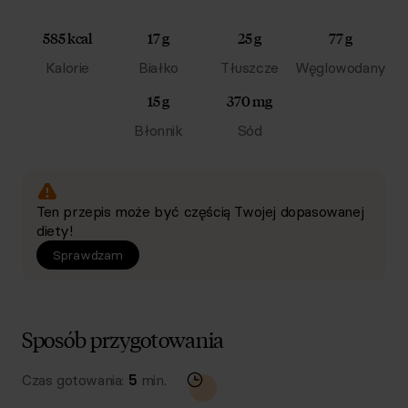
585 kcal
17 g
25 g
77 g
Kalorie
Białko
Tłuszcze
Węglowodany
15 g
370 mg
Błonnik
Sód
Ten przepis może być częścią Twojej dopasowanej
diety!
Sprawdzam
Sposób przygotowania
Czas gotowania:
5
min.