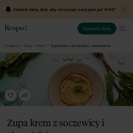
Zamów dietę dziś, aby otrzymać swój plan już
16.08
.*
Sprawdź dietę
Przepisy
Zupy
Krem
Zupa krem z soczewicy i ziemniaków
Zupa krem z soczewicy i