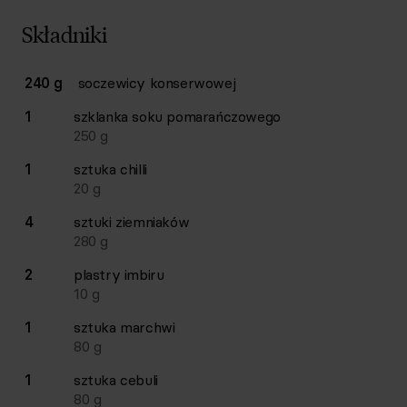
Składniki
Lista składników przepisu z ilościami i wagami
240 g
soczewicy konserwowej
Ilość
Składnik
1
szklanka
soku pomarańczowego
250
g
1
sztuka
chilli
20
g
4
sztuki
ziemniaków
280
g
2
plastry
imbiru
10
g
1
sztuka
marchwi
80
g
1
sztuka
cebuli
80
g