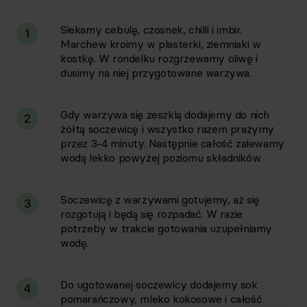
Siekamy cebulę, czosnek, chilli i imbir.
1
Marchew kroimy w plasterki, ziemniaki w
kostkę. W rondelku rozgrzewamy oliwę i
dusimy na niej przygotowane warzywa.
Gdy warzywa się zeszklą dodajemy do nich
2
żółtą soczewicę i wszystko razem prażymy
przez 3-4 minuty. Następnie całość zalewamy
wodą lekko powyżej poziomu składników.
Soczewicę z warzywami gotujemy, aż się
3
rozgotują i będą się rozpadać. W razie
potrzeby w trakcie gotowania uzupełniamy
wodę.
Do ugotowanej soczewicy dodajemy sok
4
pomarańczowy, mleko kokosowe i całość