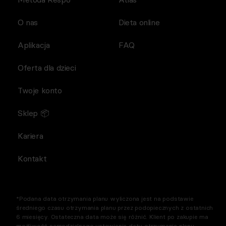
O nas
Dieta online
Aplikacja
FAQ
Oferta dla dzieci
Twoje konto
Sklep 📦
Kariera
Kontakt
*Podana data otrzymania planu wyliczona jest na podstawie
średniego czasu otrzymania planu przez podopiecznych z ostatnich
6 miesięcy. Ostateczna data może się różnić. Klient po zakupie ma
możliwość samodzielnego ustawienia daty otrzymania planu.