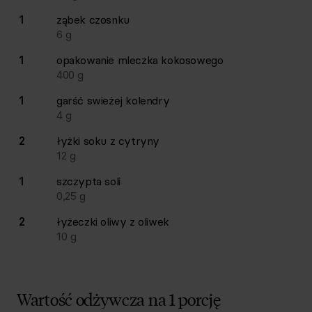
1
ząbek
czosnku
6
g
1
opakowanie
mleczka kokosowego
400
g
1
garść
swieżej kolendry
4
g
2
łyżki
soku z cytryny
12
g
1
szczypta
soli
0,25
g
2
łyżeczki
oliwy z oliwek
10
g
Wartość odżywcza na 1 porcję