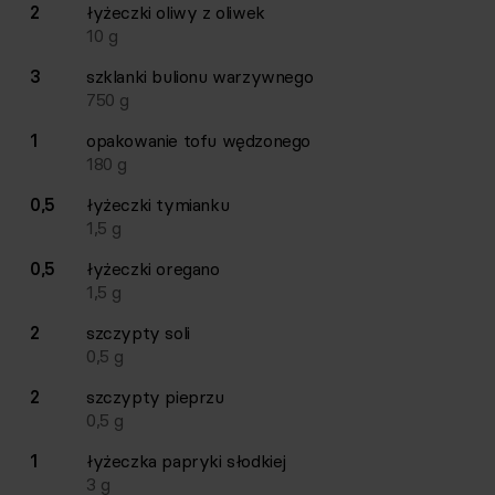
2
łyżeczki
oliwy z oliwek
10
g
3
szklanki
bulionu warzywnego
750
g
1
opakowanie
tofu wędzonego
180
g
0,5
łyżeczki
tymianku
1,5
g
0,5
łyżeczki
oregano
1,5
g
2
szczypty
soli
0,5
g
2
szczypty
pieprzu
0,5
g
1
łyżeczka
papryki słodkiej
3
g