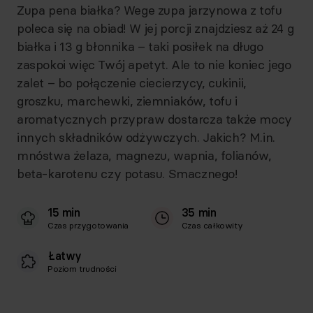
Zupa pena białka? Wege zupa jarzynowa z tofu
poleca się na obiad! W jej porcji znajdziesz aż 24 g
białka i 13 g błonnika – taki posiłek na długo
zaspokoi więc Twój apetyt. Ale to nie koniec jego
zalet – bo połączenie ciecierzycy, cukinii,
groszku, marchewki, ziemniaków, tofu i
aromatycznych przypraw dostarcza także mocy
innych składników odżywczych. Jakich? M.in.
mnóstwa żelaza, magnezu, wapnia, folianów,
beta-karotenu czy potasu. Smacznego!
15 min
35 min
Czas przygotowania
Czas całkowity
Łatwy
Poziom trudności