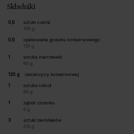
Składniki
Lista składników przepisu z ilościami i wagami
0,5
sztuki
cukinii
Ilość
Składnik
100
g
0,5
opakowania
groszku konserwowego
120
g
1
sztuka
marchewki
80
g
120 g
ciecierzycy konserwowej
1
sztuka
cebuli
80
g
1
ząbek
czosnku
6
g
3
sztuki
ziemniaków
210
g