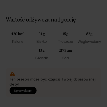
Wartość odżywcza na 1 porcję
420 kcal
24 g
15 g
52 g
Kalorie
Białko
Tłuszcze
Węglowodany
13 g
2175 mg
Błonnik
Sód
Ten przepis może być częścią Twojej dopasowanej
diety!
Sprawdzam