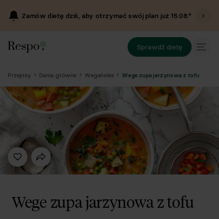
Zamów dietę dziś, aby otrzymać swój plan już
15.08
.*
Sprawdź dietę
Przepisy
Dania główne
Wegańskie
Wege zupa jarzynowa z tofu
Wege zupa jarzynowa z tofu