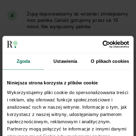
Zupę doprowadzamy do wrzenia i zmniejszamy
4
moc palnika. Całość gotujemy przez ok. 15
minut. Nie wyłączamy palnika
W czasie gotowania zupy podsmażamy tofu na
5
suchej, dobrze rozgrzanej patelni do
zarumienienia.
Zgoda
Ustawienia
O plikach cookies
Po 15 minutach gotowania zupy dodajemy
6
groszek, ciecierzycę i tofu. Ponownie
Niniejsza strona korzysta z plików cookie
doprowadzamy zupę do wrzenia i gotujemy
Wykorzystujemy pliki cookie do spersonalizowania treści 
przez kolejne 5 minut.
i reklam, aby oferować funkcje społecznościowe i 
analizować ruch w naszej witrynie. Informacje o tym, jak 
Przygotowaną zupę przelewamy do talerza.
korzystasz z naszej witryny, udostępniamy partnerom 
7
społecznościowym, reklamowym i analitycznym. 
Partnerzy mogą połączyć te informacje z innymi danymi 
otrzymanymi od Ciebie lub uzyskanymi podczas 