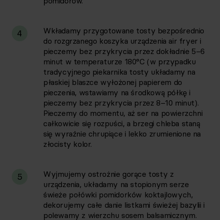
pomidorów.
Wkładamy przygotowane tosty bezpośrednio
4
do rozgrzanego koszyka urządzenia air fryer i
pieczemy bez przykrycia przez dokładnie 5–6
minut w temperaturze 180°C (w przypadku
tradycyjnego piekarnika tosty układamy na
płaskiej blaszce wyłożonej papierem do
pieczenia, wstawiamy na środkową półkę i
pieczemy bez przykrycia przez 8–10 minut).
Pieczemy do momentu, aż ser na powierzchni
całkowicie się rozpuści, a brzegi chleba staną
się wyraźnie chrupiące i lekko zrumienione na
złocisty kolor.
Wyjmujemy ostrożnie gorące tosty z
5
urządzenia, układamy na stopionym serze
świeże połówki pomidorków koktajlowych,
dekorujemy całe danie listkami świeżej bazylii i
polewamy z wierzchu sosem balsamicznym.