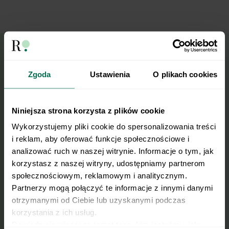
Wyślij przepis na e-mail
Zgoda
Ustawienia
O plikach cookies
Nasze najlepsze przepisy, prosto na Twoja
skrzynkę e-mail.
Niniejsza strona korzysta z plików cookie
Wykorzystujemy pliki cookie do spersonalizowania treści 
i reklam, aby oferować funkcje społecznościowe i 
Zapisz się do naszego Newslettera
analizować ruch w naszej witrynie. Informacje o tym, jak 
Imię
korzystasz z naszej witryny, udostępniamy partnerom 
społecznościowym, reklamowym i analitycznym. 
Partnerzy mogą połączyć te informacje z innymi danymi 
Email
otrzymanymi od Ciebie lub uzyskanymi podczas 
korzystania z ich usług.
Dowiedz się więcej na temat tego, kim jesteśmy, jak 