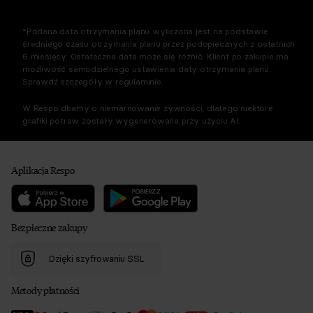
*Podana data otrzymania planu wyliczona jest na podstawie
średniego czasu otrzymania planu przez podopiecznych z ostatnich
6 miesięcy. Ostateczna data może się różnić. Klient po zakupie ma
możliwość samodzielnego ustawienia daty otrzymania planu.
Sprawdź szczegóły w regulaminie.
W Respo dbamy o niemarnowanie żywności, dlatego niektóre
grafiki potraw zostały wygenerowane przy użyciu AI.
Aplikacja Respo
Bezpieczne zakupy
Dzięki szyfrowaniu SSL
Metody płatności