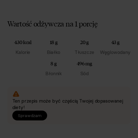
Wartość odżywcza na 1 porcję
430 kcal
18 g
20 g
43 g
Kalorie
Białko
Tłuszcze
Węglowodany
8 g
496 mg
Błonnik
Sód
Ten przepis może być częścią Twojej dopasowanej
diety!
Sprawdzam