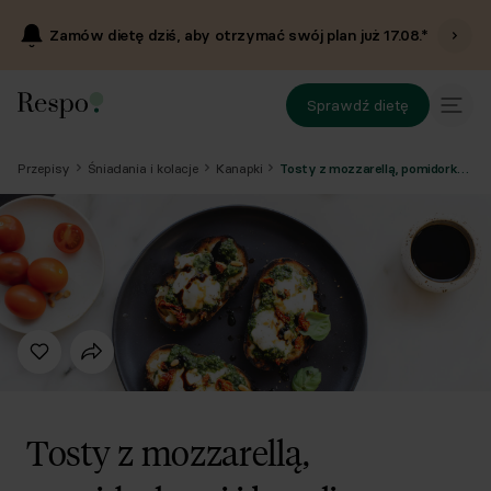
Zamów dietę dziś, aby otrzymać swój plan już
17.08
.*
Sprawdź dietę
Przepisy
Śniadania i kolacje
Kanapki
Tosty z mozzarellą, pomidorkami i bazylią
Tosty z mozzarellą,