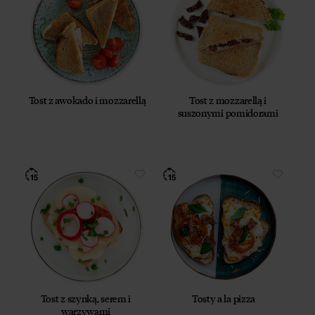
Tost z awokado i mozzarellą
Tost z mozzarellą i
suszonymi pomidorami
Tost z szynką, serem i
Tosty a la pizza
warzywami