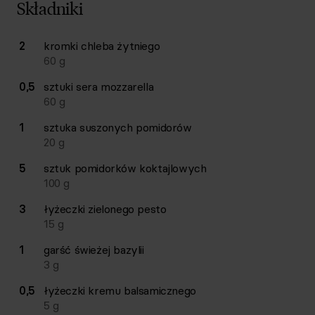
Składniki
Lista składników przepisu z ilościami i wagami
2
kromki
chleba żytniego
Ilość
Składnik
60
g
0,5
sztuki
sera mozzarella
60
g
1
sztuka
suszonych pomidorów
20
g
5
sztuk
pomidorków koktajlowych
100
g
3
łyżeczki
zielonego pesto
15
g
1
garść
świeżej bazylii
3
g
0,5
łyżeczki
kremu balsamicznego
5
g