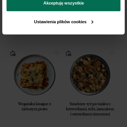
przetwarzamy dane osobowe w ramach 
Polityki 
Akceptuję wszystkie
prywatności.
Ustawienia plików cookies
Tofu w cytrynowym sosie
Kurczak zapiekany z chorizo
Wegańska lasagne z
Smażony ryż po tajsku z
zielonym pesto
krewetkami, tofu, jarmużem
i orzeszkami ziemnymi