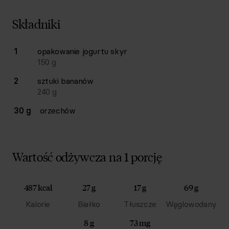
Składniki
Lista składników przepisu z ilościami i wagami
1
opakowanie
jogurtu skyr
Ilość
Składnik
150
g
2
sztuki
bananów
240
g
30 g
orzechów
Wartość odżywcza na 1 porcję
487 kcal
27 g
17 g
69 g
Kalorie
Białko
Tłuszcze
Węglowodany
8 g
73 mg