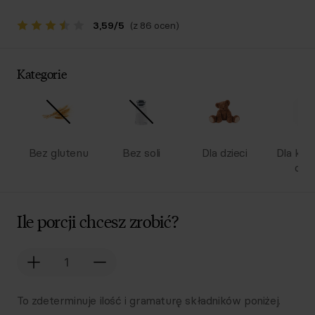
3,59
/
5
(z 86 ocen)
Kategorie
Bez glutenu
Bez soli
Dla dzieci
Dla kob
ciąż
Ile porcji chcesz zrobić?
To zdeterminuje ilość i gramaturę składników poniżej.