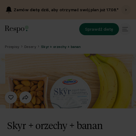
Zamów dietę dziś, aby otrzymać swój plan już
17.08
.*
Sprawdź dietę
Przepisy
Desery
Skyr + orzechy + banan
Skyr + orzechy + banan