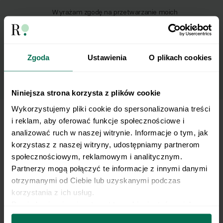
Wyrażam zgodę na przetwarzanie moich
danych osobowych w celu otrzymywania
Newslettera i potwierdzam zapoznanie się z
polityką prywatności
.
Zgoda
Ustawienia
O plikach cookies
Niniejsza strona korzysta z plików cookie
Wykorzystujemy pliki cookie do spersonalizowania treści 
i reklam, aby oferować funkcje społecznościowe i 
analizować ruch w naszej witrynie. Informacje o tym, jak 
To też może Ci zasmakować
korzystasz z naszej witryny, udostępniamy partnerom 
społecznościowym, reklamowym i analitycznym. 
Partnerzy mogą połączyć te informacje z innymi danymi 
otrzymanymi od Ciebie lub uzyskanymi podczas 
korzystania z ich usług.
Dowiedz się więcej na temat tego, kim jesteśmy, jak 
można się z nami skontaktować i w jaki sposób 