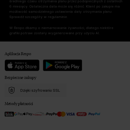
średniego czasu otrzymania planu przez podopiecznych z ostatnich
6 miesięcy. Ostateczna data może się różnić. Klient po zakupie ma
możliwość samodzielnego ustawienia daty otrzymania planu.
Sprawdź szczegóły w regulaminie.
W Respo dbamy o niemarnowanie żywności, dlatego niektóre
grafiki potraw zostały wygenerowane przy użyciu AI.
Aplikacja Respo
Bezpieczne zakupy
Dzięki szyfrowaniu SSL
Metody płatności