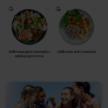
Grillowana pierś z kurczaka z
Grillowany stek z tuńczyka
sałatką i pieczywem