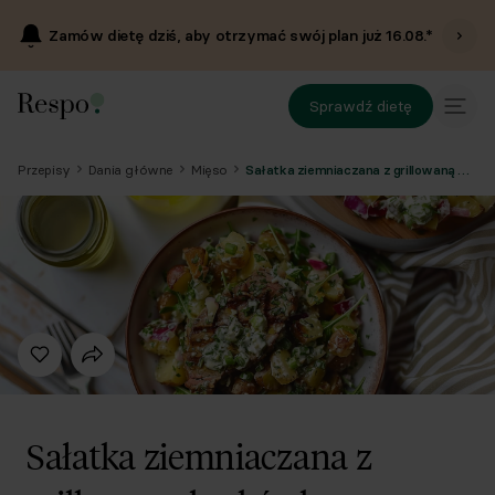
Zamów dietę dziś, aby otrzymać swój plan już
16.08
.*
Sprawdź dietę
Przepisy
Dania główne
Mięso
Sałatka ziemniaczana z grillowaną karkówką
Sałatka ziemniaczana z