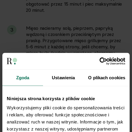
obgotować przez 15 minut i piec maksymalnie
20 minut.
Mięso nacieramy solą, pieprzem, papryką
3
wędzoną i czosnkiem przeciśniętym przez
praskę. Przygotowane mięso grillujemy przez
5-6 minut z każdej strony, jeśli chcemy, by
mięso było średnio wysmażone, skracamy
czas smażenia do ok. 4 minut z każdej strony.
W miseczce mieszamy jogurt naturalny,
Zgoda
Ustawienia
O plikach cookies
4
czosnek przeciśnięty przez praskę, sok z
cytryny oraz miód. Ogórek kroimy w kostkę.
Niniejsza strona korzysta z plików cookie
Na talerzu układamy miks sałat, ogórka,
Wykorzystujemy pliki cookie do spersonalizowania treści 
5
upieczone ziemniaki oraz grillowane mięso.
i reklam, aby oferować funkcje społecznościowe i 
Całość polewamy przygotowanym sosem
analizować ruch w naszej witrynie. Informacje o tym, jak 
jogurtowym.
korzystasz z naszej witryny, udostępniamy partnerom 