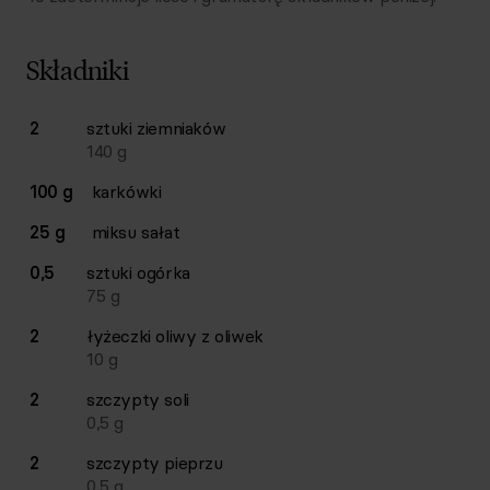
Składniki
Lista składników przepisu z ilościami i wagami
2
sztuki
ziemniaków
Ilość
Składnik
140
g
100 g
karkówki
25 g
miksu sałat
0,5
sztuki
ogórka
75
g
2
łyżeczki
oliwy z oliwek
10
g
2
szczypty
soli
0,5
g
2
szczypty
pieprzu
0,5
g