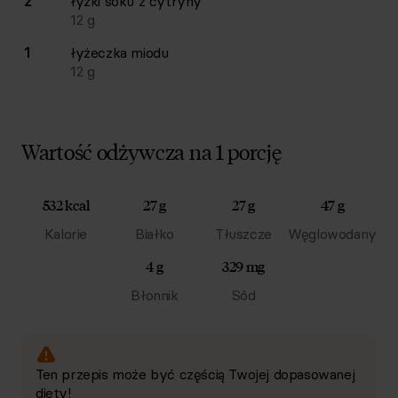
2
łyżki
soku z cytryny
12
g
1
łyżeczka
miodu
12
g
Wartość odżywcza na 1 porcję
532 kcal
27 g
27 g
47 g
Kalorie
Białko
Tłuszcze
Węglowodany
4 g
329 mg
Błonnik
Sód
Ten przepis może być częścią Twojej dopasowanej
diety!