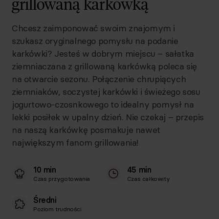
grillowaną karkówką
Chcesz zaimponować swoim znajomym i
szukasz oryginalnego pomysłu na podanie
karkówki? Jesteś w dobrym miejscu – sałatka
ziemniaczana z grillowaną karkówką poleca się
na otwarcie sezonu. Połączenie chrupiących
ziemniaków, soczystej karkówki i świeżego sosu
jogurtowo-czosnkowego to idealny pomysł na
lekki posiłek w upalny dzień. Nie czekaj – przepis
na naszą karkówkę posmakuje nawet
największym fanom grillowania!
10 min
45 min
Czas przygotowania
Czas całkowity
Średni
Poziom trudności