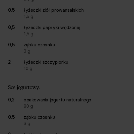
0,5
łyżeczki
ziół prowansalskich
1,5
g
0,5
łyżeczki
papryki wędzonej
1,5
g
0,5
ząbku
czosnku
3
g
2
łyżeczki
szczypiorku
10
g
Sos jogurtowy:
0,2
opakowania
jogurtu naturalnego
80
g
0,5
ząbku
czosnku
3
g