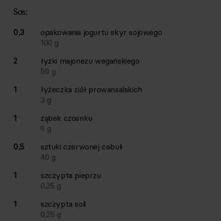
Sos:
0,3
opakowania
jogurtu skyr sojowego
100
g
2
łyżki
majonezu wegańskiego
50
g
1
łyżeczka
ziół prowansalskich
3
g
1
ząbek
czosnku
6
g
0,5
sztuki
czerwonej cebuli
40
g
1
szczypta
pieprzu
0,25
g
1
szczypta
soli
0,25
g