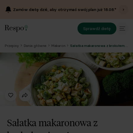
Zamów dietę dziś, aby otrzymać swój plan już
18.08
.*
Sprawdź dietę
Przepisy
Dania główne
Makaron
Sałatka makaronowa z brokułem i prażonym słonecznikiem
Sałatka makaronowa z