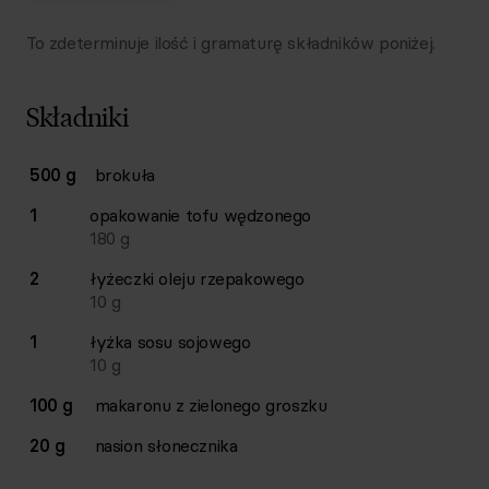
To zdeterminuje ilość i gramaturę składników poniżej.
Składniki
Lista składników przepisu z ilościami i wagami
500 g
brokuła
Ilość
Składnik
1
opakowanie
tofu wędzonego
180
g
2
łyżeczki
oleju rzepakowego
10
g
1
łyżka
sosu sojowego
10
g
100 g
makaronu z zielonego groszku
20 g
nasion słonecznika