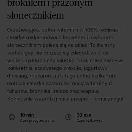
brokułem i prażonym
słonecznikiem
Orzeźwiająca, pełna witamin i w 100% roślinna –
sałatka makaronowa z brokułem i prażonym
słonecznikiem poleca sią na obiad! To świetny
wybór, gdy nie możesz się zdecydować, co
wolisz: makaron czy sałatkę. Tutaj masz 2w1 – a
konkretnie: soczystego brokuła, jogurtowy
dressing, makaron, a do tego pełne białka tofu.
Gotowa sałatka dostarcza mocy witaminy C,
folianów, błonnika, żelaza oraz wapnia.
Koniecznie wypróbuj nasz przepis – smacznego!
10 min
30 min
Czas przygotowania
Czas całkowity