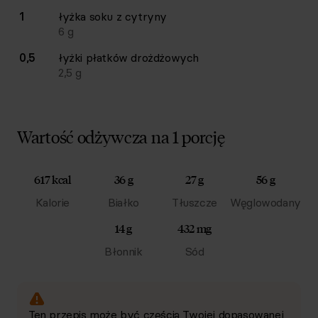
1
łyżka
soku z cytryny
6
g
0,5
łyżki
płatków drożdżowych
2,5
g
Wartość odżywcza na 1 porcję
617 kcal
36 g
27 g
56 g
Kalorie
Białko
Tłuszcze
Węglowodany
14 g
432 mg
Błonnik
Sód
Ten przepis może być częścią Twojej dopasowanej