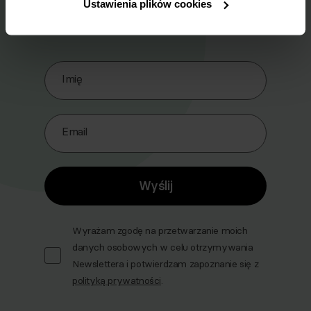
Ustawienia plików cookies
skrzynkę e-mail.
Zapisz się do naszego Newslettera
Imię
Email
Wyślij
Wyrażam zgodę na przetwarzanie moich
danych osobowych w celu otrzymywania
Newslettera i potwierdzam zapoznanie się z
polityką prywatności
.