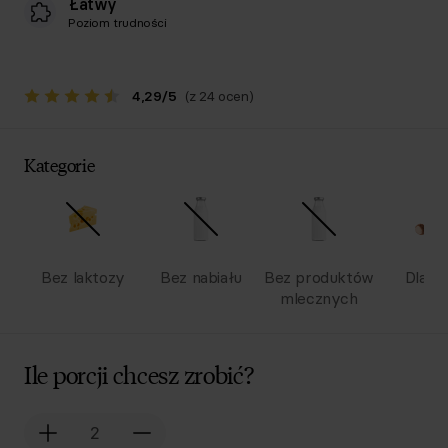
Łatwy
Poziom trudności
4,29
/
5
(z 24 ocen)
Kategorie
Bez laktozy
Bez nabiału
Bez produktów
Dla dz
mlecznych
Ile porcji chcesz zrobić?