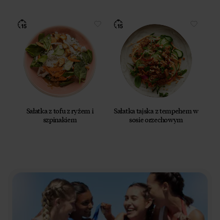
Sałatka z tofu z ryżem i
Sałatka tajska z tempehem w
szpinakiem
sosie orzechowym