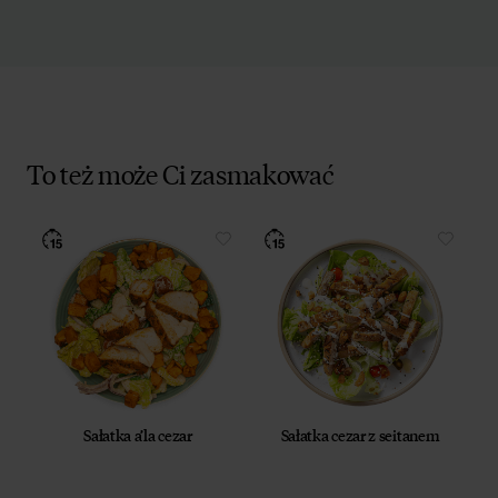
To też może Ci zasmakować
Sałatka a’la cezar
Sałatka cezar z seitanem