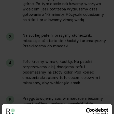
jędrne. Po tym czasie nakłuwamy warzywo
widelcem, jeśli potrzeba wydłużamy czas
gotowania o 1-2 minuty. Różyczki odcedzamy
na sitku i przelewamy zimną wodą.
Na suchej patelni prażymy słonecznik,
3
mieszając, aż stanie się złocisty i aromatyczny.
Przekładamy do miseczki.
Tofu kroimy w małą kostkę. Na patelni
4
rozgrzewamy olej, dodajemy tofu i
podsmażamy na złoty kolor. Pod koniec
smażenia skrapiamy tofu sosem sojowym i
mieszamy, aby wchłonęło smak.
Przygotowujemy sos: w miseczce mieszamy
5
jogurt roślinny, majonez wegański, zioła
prowansalskie, przeciśnięty przez praskę