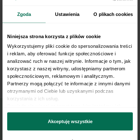
czosnek, sok z cytryny, płatki drożdżowe,
pieprz oraz sól. Drobno siekamy czerwoną
cebulę i dodajemy do sosu. Dokładnie
Zgoda
Ustawienia
O plikach cookies
mieszamy.
Niniejsza strona korzysta z plików cookie
W dużej misce mieszamy: makaron, brokuły,
6
tofu i sos. Próbujemy i doprawiamy do smaku
Wykorzystujemy pliki cookie do spersonalizowania treści 
solą, pieprzem i sokiem z cytryny.
i reklam, aby oferować funkcje społecznościowe i 
analizować ruch w naszej witrynie. Informacje o tym, jak 
korzystasz z naszej witryny, udostępniamy partnerom 
Przed podaniem posypujemy słonecznikiem.
7
społecznościowym, reklamowym i analitycznym. 
Partnerzy mogą połączyć te informacje z innymi danymi 
otrzymanymi od Ciebie lub uzyskanymi podczas 
korzystania z ich usług.
Dowiedz się więcej na temat tego, kim jesteśmy, jak 
można się z nami skontaktować i w jaki sposób 
Wyślij przepis na e-mail
przetwarzamy dane osobowe w ramach 
Polityki 
Akceptuję wszystkie
prywatności.
Nasze najlepsze przepisy, prosto na Twoja