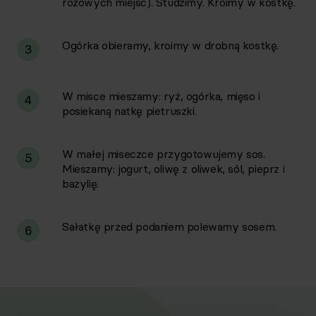
różowych miejsc). Studzimy. Kroimy w kostkę.
Ogórka obieramy, kroimy w drobną kostkę.
3
W misce mieszamy: ryż, ogórka, mięso i
4
posiekaną natkę pietruszki.
W małej miseczce przygotowujemy sos.
5
Mieszamy: jogurt, oliwę z oliwek, sól, pieprz i
bazylię.
Sałatkę przed podaniem polewamy sosem.
6