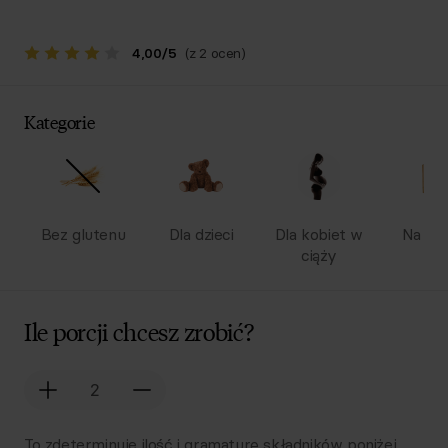
4,00
/
5
(z 2 ocen)
Kategorie
Bez glutenu
Dla dzieci
Dla kobiet w
Na wy
ciąży
Ile porcji chcesz zrobić?
To zdeterminuje ilość i gramaturę składników poniżej.