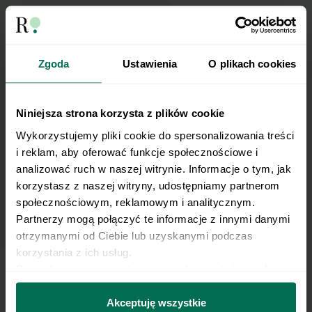
Wyślij przepis na e-mail
Nasze najlepsze przepisy, prosto na Twoja
Zgoda
Ustawienia
O plikach cookies
skrzynkę e-mail.
Niniejsza strona korzysta z plików cookie
Zapisz się do naszego Newslettera
Wykorzystujemy pliki cookie do spersonalizowania treści 
Imię
i reklam, aby oferować funkcje społecznościowe i 
analizować ruch w naszej witrynie. Informacje o tym, jak 
korzystasz z naszej witryny, udostępniamy partnerom 
Email
społecznościowym, reklamowym i analitycznym. 
Partnerzy mogą połączyć te informacje z innymi danymi 
otrzymanymi od Ciebie lub uzyskanymi podczas 
Wyślij
korzystania z ich usług.
Dowiedz się więcej na temat tego, kim jesteśmy, jak 
można się z nami skontaktować i w jaki sposób 
Wyrażam zgodę na przetwarzanie moich
przetwarzamy dane osobowe w ramach 
Polityki 
Akceptuję wszystkie