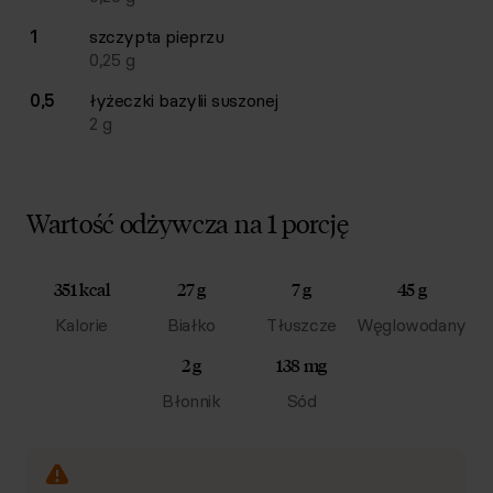
1
szczypta
pieprzu
0,25
g
0,5
łyżeczki
bazylii suszonej
2
g
Wartość odżywcza na 1 porcję
351 kcal
27 g
7 g
45 g
Kalorie
Białko
Tłuszcze
Węglowodany
2 g
138 mg
Błonnik
Sód