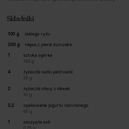
Składniki
Lista składników przepisu z ilościami i wagami
100 g
białego ryżu
Ilość
Składnik
200 g
mięsa z piersi kurczaka
1
sztuka
ogórka
150
g
4
łyżeczki
natki pietruszki
20
g
2
łyżeczki
oliwy z oliwek
10
g
0,2
opakowania
jogurtu naturalnego
60
g
1
szczypta
soli
0,25
g