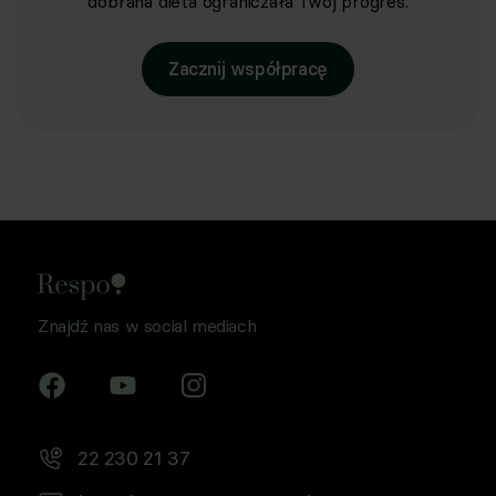
dobrana dieta ograniczała Twój progres.
Zacznij współpracę
Znajdź nas w social mediach
22 230 21 37