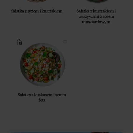
Sałatka z ryżem i kurczakiem
Sałatka z kurczakiem i
warzywami z sosem
musztardowym
Sałatka z kuskusem i serem
feta