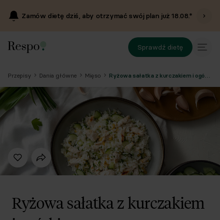
Zamów dietę dziś, aby otrzymać swój plan już
18.08
.*
Sprawdź dietę
Przepisy
Dania główne
Mięso
Ryżowa sałatka z kurczakiem i ogórkiem
Ryżowa sałatka z kurczakiem