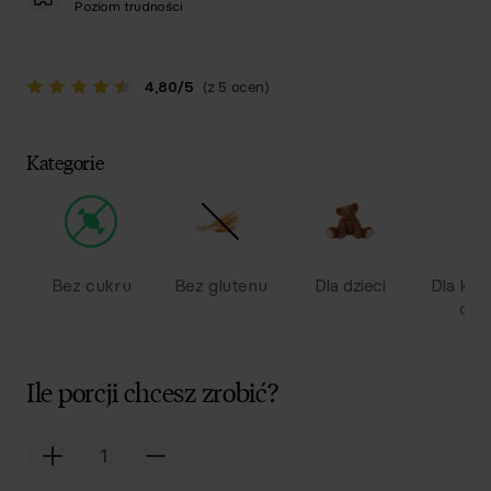
Poziom trudności
4,80
/
5
(z 5 ocen)
Kategorie
Bez cukru
Bez glutenu
Dla dzieci
Dla kob
ciąż
Ile porcji chcesz zrobić?