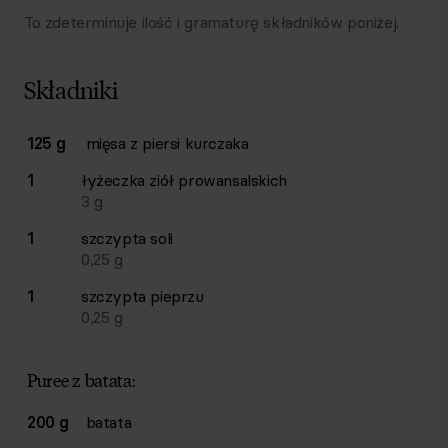
To zdeterminuje ilość i gramaturę składników poniżej.
Składniki
Lista składników przepisu z ilościami i wagami
125 g
mięsa z piersi kurczaka
Ilość
Składnik
1
łyżeczka
ziół prowansalskich
3
g
1
szczypta
soli
0,25
g
1
szczypta
pieprzu
0,25
g
Puree z batata:
200 g
batata