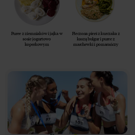
Puree z ziemniaków i jajka w
Pieczona pierś z kurczaka z
sosie jogurtowo
kaszą bulgur i puree z
koperkowym
marchewki i pomarańczy