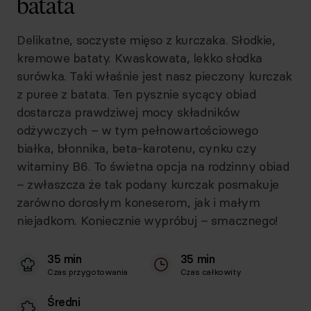
batata
Delikatne, soczyste mięso z kurczaka. Słodkie,
kremowe bataty. Kwaskowata, lekko słodka
surówka. Taki właśnie jest nasz pieczony kurczak
z puree z batata. Ten pysznie sycący obiad
dostarcza prawdziwej mocy składników
odżywczych – w tym pełnowartościowego
białka, błonnika, beta-karotenu, cynku czy
witaminy B6. To świetna opcja na rodzinny obiad
– zwłaszcza że tak podany kurczak posmakuje
zarówno dorosłym koneserom, jak i małym
niejadkom. Koniecznie wypróbuj – smacznego!
35 min
35 min
Czas przygotowania
Czas całkowity
Średni