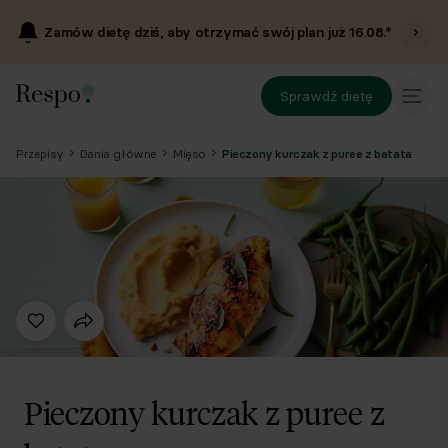
Zamów dietę dziś, aby otrzymać swój plan już
16.08
.*
Sprawdź dietę
Przepisy
Dania główne
Mięso
Pieczony kurczak z puree z batata
Pieczony kurczak z puree z