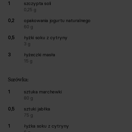
1
szczypta
soli
0,25
g
0,2
opakowania
jogurtu naturalnego
60
g
0,5
łyżki
soku z cytryny
3
g
3
łyżeczki
masła
15
g
Surówka:
1
sztuka
marchewki
80
g
0,5
sztuki
jabłka
75
g
1
łyżka
soku z cytryny