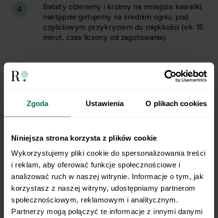
Bataty obieramy i kroimy na mniejsze kawałki,
4
następnie gotujemy na średnim ogniu, pod
częściowym przykryciem do miękkości (ok. 15
minut, czas liczony od zagotowania).
Po ugotowaniu batata odlewamy wodę,
5
rozprowadzamy masło tak, by się rozpuściło i
blendujemy na gładką masę razem z
pozostałymi składnikami puree.
Zgoda
Ustawienia
O plikach cookies
Przygotowujemy surówkę: na grubych
6
oczkach tarki ścieramy marchew i jabłko,
Niniejsza strona korzysta z plików cookie
następnie mieszamy razem z sokiem z
Wykorzystujemy pliki cookie do spersonalizowania treści 
cytryny.
i reklam, aby oferować funkcje społecznościowe i 
analizować ruch w naszej witrynie. Informacje o tym, jak 
Pieczone mięso podajemy razem z puree i
korzystasz z naszej witryny, udostępniamy partnerom 
7
surówką.
społecznościowym, reklamowym i analitycznym. 
Partnerzy mogą połączyć te informacje z innymi danymi 