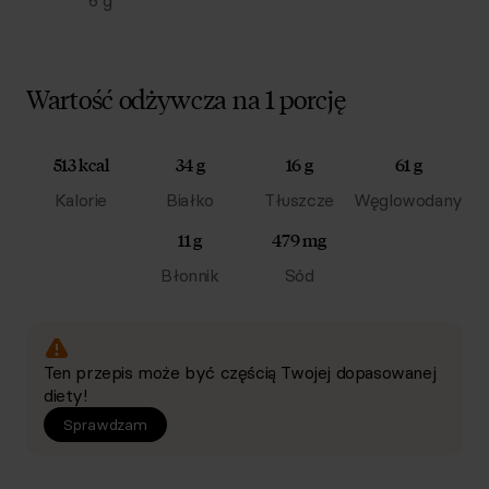
6
g
Wartość odżywcza na 1 porcję
513 kcal
34 g
16 g
61 g
Kalorie
Białko
Tłuszcze
Węglowodany
11 g
479 mg
Błonnik
Sód
Ten przepis może być częścią Twojej dopasowanej
diety!
Sprawdzam