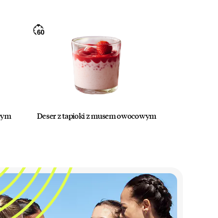
owym
Deser z tapioki z musem owocowym