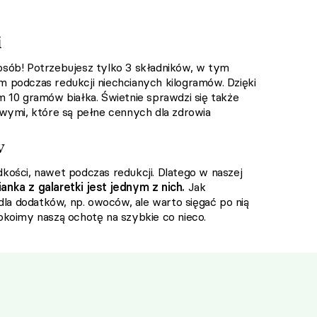
i
ób! Potrzebujesz tylko 3 składników, w tym
 podczas redukcji niechcianych kilogramów. Dzięki
m 10 gramów białka. Świetnie sprawdzi się także
owymi, które są pełne cennych dla zdrowia
w
kości, nawet podczas redukcji. Dlatego w naszej
pianka z galaretki jest jednym z nich.
Jak
 dla dodatków, np. owoców, ale warto sięgać po nią
okoimy naszą ochotę na szybkie co nieco.