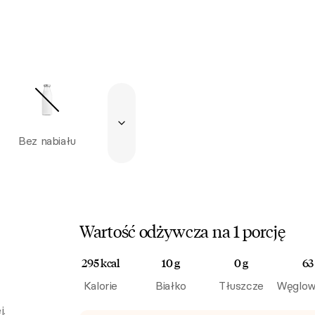
Bez nabiału
Wartość odżywcza na 1 porcję
295 kcal
10 g
0 g
63
Kalorie
Białko
Tłuszcze
Węglow
j.