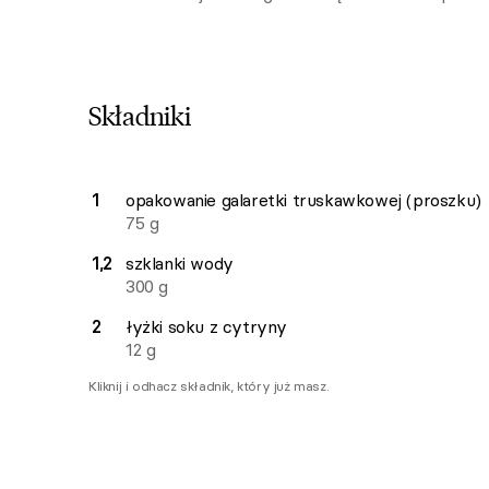
Składniki
Lista składników przepisu z ilościami i wagam
1
opakowanie
galaretki truskawkowej (proszku)
Ilość
Składnik
75
g
1,2
szklanki
wody
300
g
2
łyżki
soku z cytryny
12
g
Kliknij i odhacz składnik, który już masz.