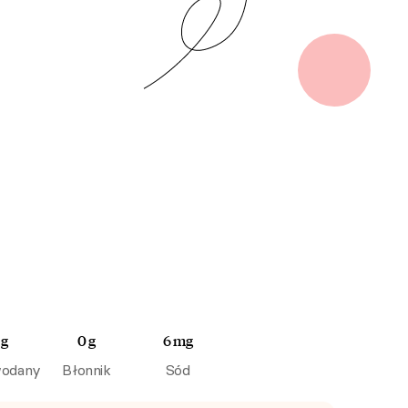
 g
0 g
6 mg
odany
Błonnik
Sód