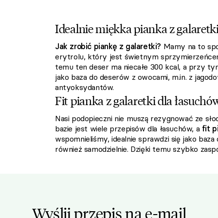
Idealnie miękka pianka z galaretk
Jak zrobić piankę z galaretki?
Mamy na to spos
erytrolu, który jest świetnym sprzymierzeńcem
temu ten deser ma niecałe 300 kcal, a przy ty
jako baza do deserów z owocami, m.in. z jagod
antyoksydantów.
Fit pianka z galaretki dla łasuchó
Nasi podopieczni nie muszą rezygnować ze słod
bazie jest wiele przepisów dla łasuchów, a
fit 
wspomnieliśmy, idealnie sprawdzi się jako baza
również samodzielnie. Dzięki temu szybko zasp
Wyślij przepis na e-mail