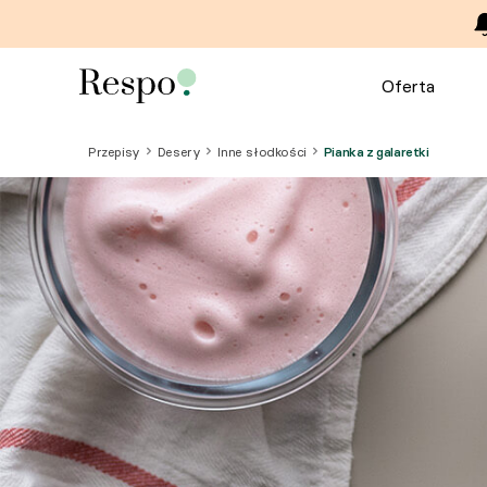
Oferta
Przepisy
Desery
Inne słodkości
Pianka z galaretki