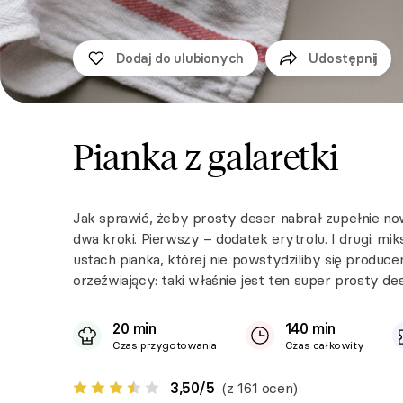
Dodaj do ulubionych
Udostępnij
Pianka z galaretki
Jak sprawić, żeby prosty deser nabrał zupełnie 
dwa kroki. Pierwszy – dodatek erytrolu. I drugi: m
ustach pianka, której nie powstydziliby się produce
orzeźwiający: taki właśnie jest ten super prosty de
20 min
140 min
Czas przygotowania
Czas całkowity
3,50
/
5
(z 161 ocen)