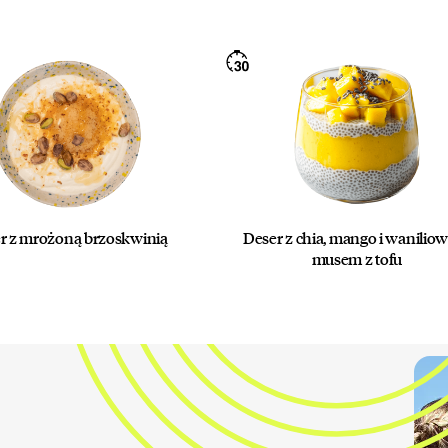
r z mrożoną brzoskwinią
Deser z chia, mango i wanili
musem z tofu