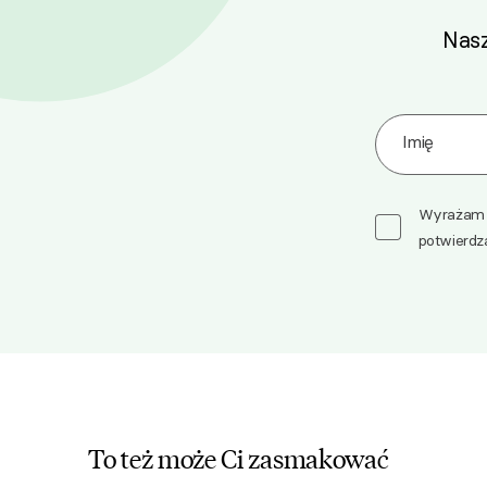
Nasz
Zapisz się d
Imię
Wyrażam z
potwierdz
To też może Ci zasmakować