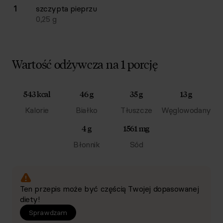
1
szczypta
pieprzu
0,25
g
Wartość odżywcza na 1 porcję
543 kcal
46 g
35 g
13 g
Kalorie
Białko
Tłuszcze
Węglowodany
4 g
1561 mg
Błonnik
Sód
Ten przepis może być częścią Twojej dopasowanej
diety!
Sprawdzam