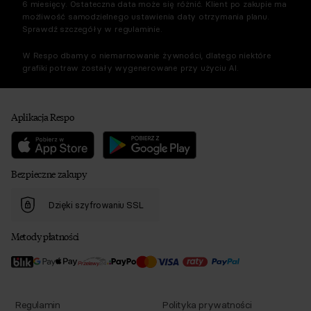
6 miesięcy. Ostateczna data może się różnić. Klient po zakupie ma
możliwość samodzielnego ustawienia daty otrzymania planu.
Sprawdź szczegóły w regulaminie.
W Respo dbamy o niemarnowanie żywności, dlatego niektóre
grafiki potraw zostały wygenerowane przy użyciu AI.
Aplikacja Respo
Bezpieczne zakupy
Dzięki szyfrowaniu SSL
Metody płatności
Regulamin
Polityka prywatności