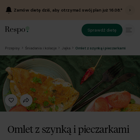
Zamów dietę dziś, aby otrzymać swój plan już
16.08
.*
Sprawdź dietę
Przepisy
Śniadania i kolacje
Jajka
Omlet z szynką i pieczarkami
Omlet z szynką i pieczarkami