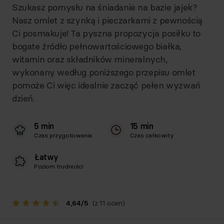
Szukasz pomysłu na śniadanie na bazie jajek?
Nasz omlet z szynką i pieczarkami z pewnością
Ci posmakuje! Ta pyszna propozycja posiłku to
bogate źródło pełnowartościowego białka,
witamin oraz składników mineralnych,
wykonany według poniższego przepisu omlet
pomoże Ci więc idealnie zacząć pełen wyzwań
dzień.
5 min
15 min
Czas przygotowania
Czas całkowity
Łatwy
Poziom trudności
4,64
/
5
(z 11 ocen)