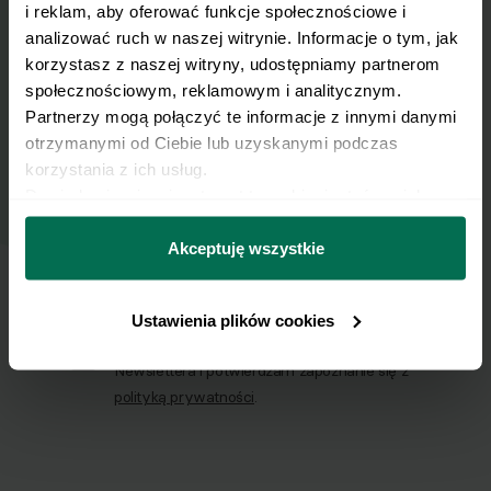
i reklam, aby oferować funkcje społecznościowe i 
analizować ruch w naszej witrynie. Informacje o tym, jak 
Zapisz się do naszego Newslettera
korzystasz z naszej witryny, udostępniamy partnerom 
Imię
społecznościowym, reklamowym i analitycznym. 
Partnerzy mogą połączyć te informacje z innymi danymi 
otrzymanymi od Ciebie lub uzyskanymi podczas 
Email
korzystania z ich usług.
Dowiedz się więcej na temat tego, kim jesteśmy, jak 
można się z nami skontaktować i w jaki sposób 
Wyślij
przetwarzamy dane osobowe w ramach 
Polityki 
Akceptuję wszystkie
prywatności.
Wyrażam zgodę na przetwarzanie moich
Ustawienia plików cookies
danych osobowych w celu otrzymywania
Newslettera i potwierdzam zapoznanie się z
polityką prywatności
.