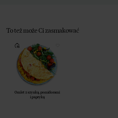
To też może Ci zasmakować
Omlet z szynką, pomidorami
i papryką