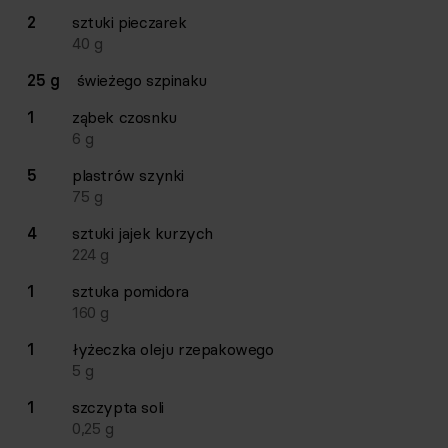
Lista składników przepisu z ilościami i wagami
2
sztuki
pieczarek
Ilość
Składnik
40
g
25 g
świeżego szpinaku
1
ząbek
czosnku
6
g
5
plastrów
szynki
75
g
4
sztuki
jajek kurzych
224
g
1
sztuka
pomidora
160
g
1
łyżeczka
oleju rzepakowego
5
g
1
szczypta
soli
0,25
g