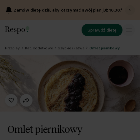
Zamów dietę dziś, aby otrzymać swój plan już
16.08
.*
Sprawdź dietę
Przepisy
Kat. dodatkowe
Szybkie i łatwe
Omlet piernikowy
Omlet piernikowy