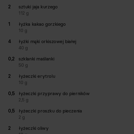
Lista składników przepisu z ilościami i wagami
2
sztuki
jaja kurzego
Ilość
Składnik
112
g
1
łyżka
kakao gorzkiego
10
g
4
łyżki
mąki orkiszowej białej
40
g
0,2
szklanki
maślanki
50
g
2
łyżeczki
erytrolu
10
g
0,5
łyżeczki
przyprawy do pierników
2,5
g
0,5
łyżeczki
proszku do pieczenia
2
g
2
łyżeczki
oliwy