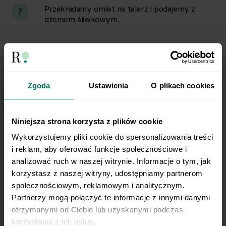
Przekładamy omlet na talerz i podajemy z
7
dżemem śliwkowym.
Zgoda
Ustawienia
O plikach cookies
Wyślij przepis na e-mail
Nasze najlepsze przepisy, prosto na Twoja
Niniejsza strona korzysta z plików cookie
skrzynkę e-mail.
Wykorzystujemy pliki cookie do spersonalizowania treści 
i reklam, aby oferować funkcje społecznościowe i 
analizować ruch w naszej witrynie. Informacje o tym, jak 
Zapisz się do naszego Newslettera
korzystasz z naszej witryny, udostępniamy partnerom 
Imię
społecznościowym, reklamowym i analitycznym. 
Partnerzy mogą połączyć te informacje z innymi danymi 
otrzymanymi od Ciebie lub uzyskanymi podczas 
Email
korzystania z ich usług.