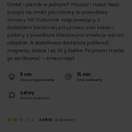
Omlet i piernik w jednym? Mówisz i masz! Nasz
przepis na omlet piernikowy to prawdziwy
zimowy hit! Cudownie rozgrzewający, z
dodatkiem korzennej przyprawy oraz kakao i
podany z powidłami śliwkowymi smakuje wprost
obłędnie. A dodatkowo dostarcza polifenoli,
magnezu, żelaza i aż 24 g białka. Po prostu trzeba
go spróbować – smacznego!
5 min
15 min
Czas przygotowania
Czas całkowity
Łatwy
Poziom trudności
2,68
/
5
(z 34 ocen)