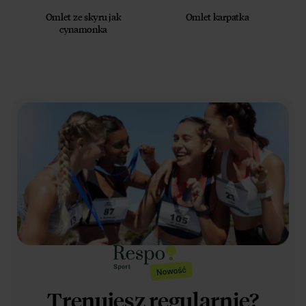
Omlet ze skyru jak
Omlet karpatka
cynamonka
Trenujesz regularnie?