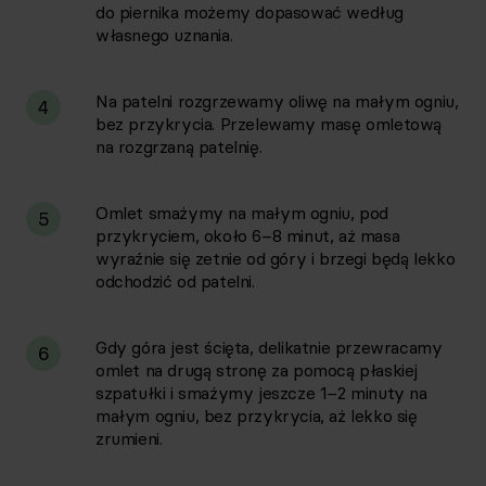
do piernika możemy dopasować według
własnego uznania.
Na patelni rozgrzewamy oliwę na małym ogniu,
4
bez przykrycia. Przelewamy masę omletową
na rozgrzaną patelnię.
Omlet smażymy na małym ogniu, pod
5
przykryciem, około 6–8 minut, aż masa
wyraźnie się zetnie od góry i brzegi będą lekko
odchodzić od patelni.
Gdy góra jest ścięta, delikatnie przewracamy
6
omlet na drugą stronę za pomocą płaskiej
szpatułki i smażymy jeszcze 1–2 minuty na
małym ogniu, bez przykrycia, aż lekko się
zrumieni.