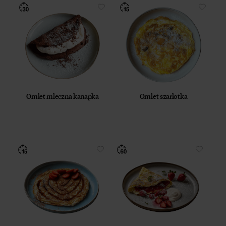
Omlet mleczna kanapka
Omlet szarlotka