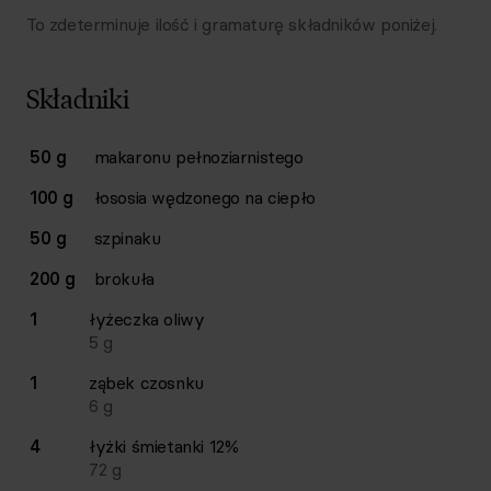
To zdeterminuje ilość i gramaturę składników poniżej.
Składniki
Lista składników przepisu z ilościami i wagami
50 g
makaronu pełnoziarnistego
Ilość
Składnik
100 g
łososia wędzonego na ciepło
50 g
szpinaku
200 g
brokuła
1
łyżeczka
oliwy
5
g
1
ząbek
czosnku
6
g
4
łyżki
śmietanki 12%
72
g