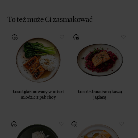
To też może Ci zasmakować
Łosoś glazurowany w miso i
Łosoś z buraczaną kaszą
miodzie z pak choy
jaglaną