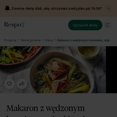
Zamów dietę dziś, aby otrzymać swój plan już
15.08
.*
Sprawdź dietę
Przepisy
Dania główne
Ryby
Makaron z wędzonym łososiem, szpinakiem i sosem
Makaron z wędzonym