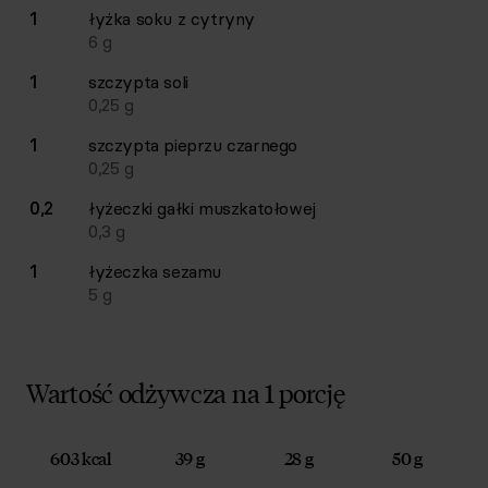
1
łyżka
soku z cytryny
6
g
1
szczypta
soli
0,25
g
1
szczypta
pieprzu czarnego
0,25
g
0,2
łyżeczki
gałki muszkatołowej
0,3
g
1
łyżeczka
sezamu
5
g
Wartość odżywcza na 1 porcję
603 kcal
39 g
28 g
50 g