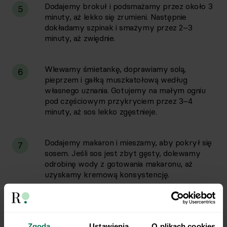
Dodajemy brokuł i podsmażamy przez około 3
5
minuty, aż lekko się zrumieni. Następnie
dokładamy szpinak i smażymy przez 2–3
minuty, aż zwiędnie.
Wlewamy śmietankę, doprawiamy solą,
6
pieprzem i gałką muszkatołową według
własnego uznania. Gotujemy na małym ogniu
pod częściowym przykryciem przez 3–4
minuty, aż sos lekko zgęstnieje.
Dodajemy makaron i mieszamy, aby pokrył się
7
sosem. Jeśli sos jest zbyt gęsty, dolewamy
odrobinę wody z gotowania makaronu, aż
uzyskamy kremową konsystencję.
Na koniec dodajemy łososia podzielonego na
8
mniejsze kawałki i delikatnie mieszamy całość
Zgoda
na małym ogniu przez 1 minutę, tylko do
Ustawienia
O plikach cookies