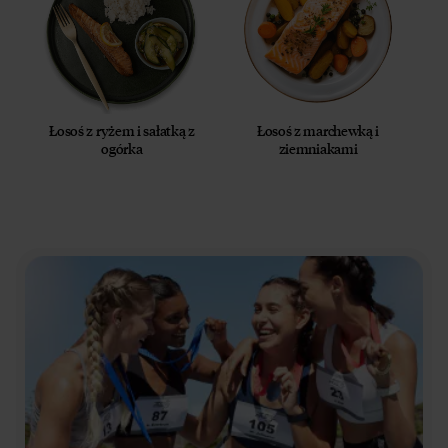
Łosoś z ryżem i sałatką z
Łosoś z marchewką i
ogórka
ziemniakami