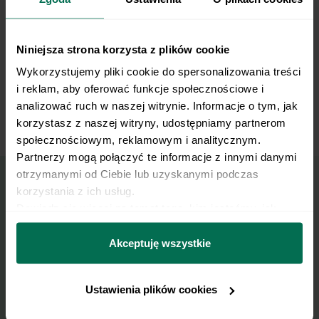
podgrzania ryby. Na koniec skrapiamy sokiem z
cytryny według uznania i posypujemy
sezamem.
Niniejsza strona korzysta z plików cookie
Wykorzystujemy pliki cookie do spersonalizowania treści 
Gotowe danie przekładamy na talerz i
i reklam, aby oferować funkcje społecznościowe i 
9
podajemy na gorąco.
analizować ruch w naszej witrynie. Informacje o tym, jak 
korzystasz z naszej witryny, udostępniamy partnerom 
społecznościowym, reklamowym i analitycznym. 
Partnerzy mogą połączyć te informacje z innymi danymi 
otrzymanymi od Ciebie lub uzyskanymi podczas 
korzystania z ich usług.
Wyślij przepis na e-mail
Dowiedz się więcej na temat tego, kim jesteśmy, jak 
można się z nami skontaktować i w jaki sposób 
przetwarzamy dane osobowe w ramach 
Polityki 
Akceptuję wszystkie
Nasze najlepsze przepisy, prosto na Twoja
prywatności.
skrzynkę e-mail.
Ustawienia plików cookies
Zapisz się do naszego Newslettera