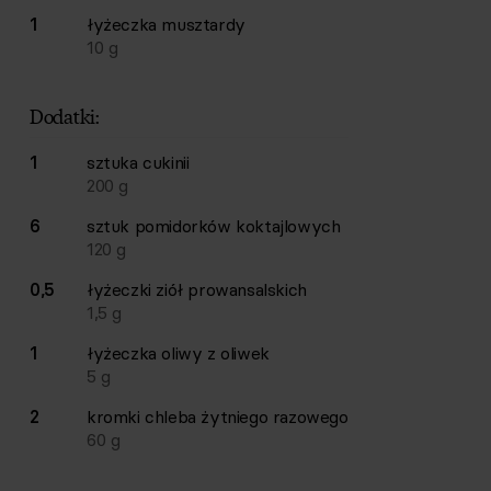
1
łyżeczka
musztardy
10
g
Dodatki:
1
sztuka
cukinii
200
g
6
sztuk
pomidorków koktajlowych
120
g
0,5
łyżeczki
ziół prowansalskich
1,5
g
1
łyżeczka
oliwy z oliwek
5
g
2
kromki
chleba żytniego razowego
60
g