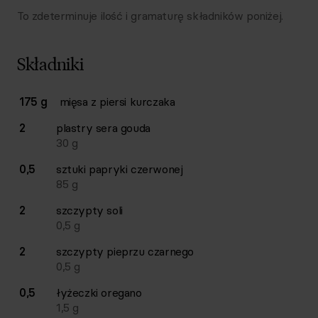
To zdeterminuje ilość i gramaturę składników poniżej.
Składniki
Lista składników przepisu z ilościami i wagami
175 g
mięsa z piersi kurczaka
Ilość
Składnik
2
plastry
sera gouda
30
g
0,5
sztuki
papryki czerwonej
85
g
2
szczypty
soli
0,5
g
2
szczypty
pieprzu czarnego
0,5
g
0,5
łyżeczki
oregano
1,5
g