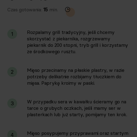
Czas gotowania:
15
min.
Rozpalamy grill tradycyjny, jeśli chcemy
1
skorzystać z piekarnika, rozgrzewamy
piekarnik do 200 stopni, tryb grill i korzystamy
ze środkowego rusztu.
Mięso przecinamy na płaskie plastry, w razie
2
potrzeby delikatnie rozbijamy tłuczkiem do
mięsa. Paprykę kroimy w paski.
W przypadku sera w kawałku ścieramy go na
3
tarce o grubych oczkach, jeśli mamy ser w
plasterkach lub już starty, pomijamy ten krok.
Mięso posypujemy przyprawami oraz startym
4