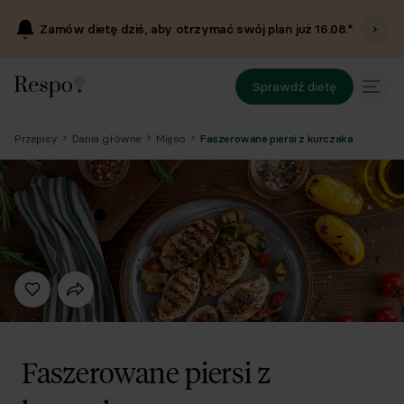
Zamów dietę dziś, aby otrzymać swój plan już
16.08
.*
Sprawdź dietę
Przepisy
Dania główne
Mięso
Faszerowane piersi z kurczaka
Faszerowane piersi z