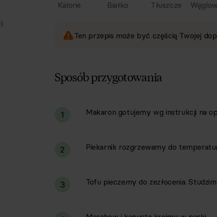
Kalorie
Białko
Tłuszcze
Węglow
j.
Ten przepis może być częścią Twojej dop
Sposób przygotowania
Makaron gotujemy wg instrukcji na op
i
1
Piekarnik rozgrzewamy do temperatury
2
Tofu pieczemy do zezłocenia. Studzim
3
Marchew i kapustę kroimy w paski.