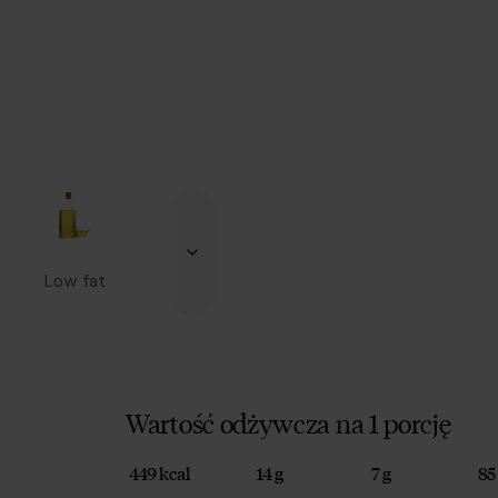
Low fat
Wartość odżywcza na 1 porcję
449 kcal
14 g
7 g
85