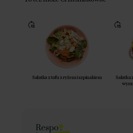
Sałatka z tofu z ryżem i szpinakiem
Sałatka
wyra