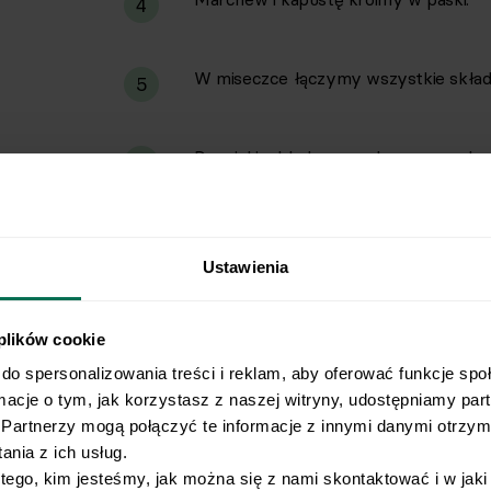
4
W miseczce łączymy wszystkie składn
5
Do miski wkładamy: makaron, marchew,
6
Przed podaniem posypujemy szczypio
7
Ustawienia
 plików cookie
do spersonalizowania treści i reklam, aby oferować funkcje spo
rmacje o tym, jak korzystasz z naszej witryny, udostępniamy pa
Partnerzy mogą połączyć te informacje z innymi danymi otrzyma
nia z ich usług.
 tego, kim jesteśmy, jak można się z nami skontaktować i w jak