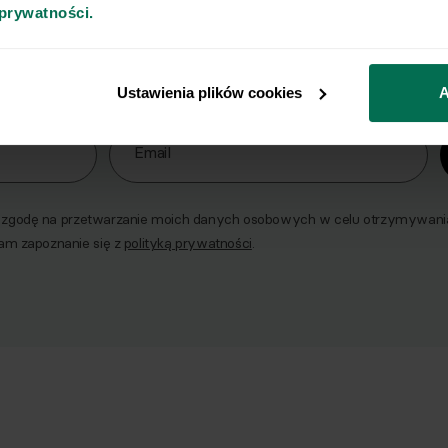
Wyślij przepis na e-mail
 prywatności.
e najlepsze przepisy, prosto na Twoja skrzynkę e-
Ustawienia plików cookies
A
o naszego Newslettera
Email
godę na przetwarzanie moich danych osobowych w celu otrzymywania 
am zapoznanie się z
polityką prywatności
.