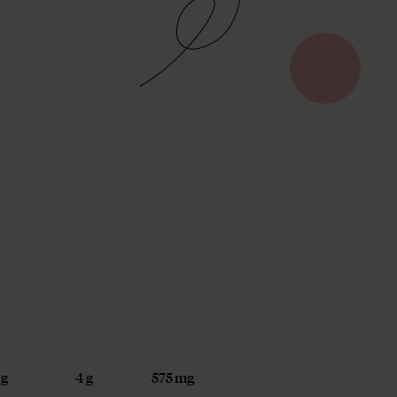
 g
4 g
575 mg