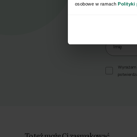
osobowe w ramach 
Polityki
Nasz
Zapisz się d
Imię
Wyrażam z
potwierdz
To też może Ci zasmakować