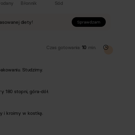
odany
Błonnik
Sód
asowanej diety!
Sprawdzam
Czas gotowania:
10
min.
akowaniu. Studzimy.
 180 stopni, góra-dół.
y i kroimy w kostkę.