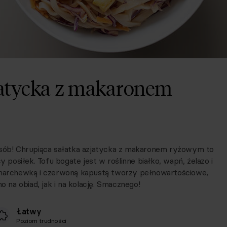
jatycka z makaronem
posób! Chrupiąca sałatka azjatycka z makaronem ryżowym to
y posiłek. Tofu bogate jest w roślinne białko, wapń, żelazo i
archewką i czerwoną kapustą tworzy pełnowartościowe,
o na obiad, jak i na kolację. Smacznego!
Łatwy
Poziom trudności