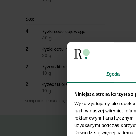
Sos:
4
łyżki
sosu sojowego
40
g
2
łyżki
octu ryżowego
20
g
2
łyżeczki
erytrolu
10
g
Zgoda
2
łyżeczki
oleju sezamowego
10
g
Niniejsza strona korzysta z
Kliknij i odhacz składnik, który już masz.
Wykorzystujemy pliki cookie 
ruch w naszej witrynie. Info
reklamowym i analitycznym. 
uzyskanymi podczas korzysta
Dowiedz się więcej na temat