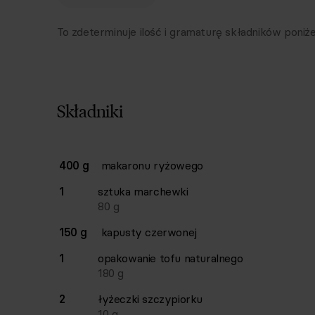
To zdeterminuje ilość i gramaturę składników poniże
Składniki
Lista składników przepisu z ilościami i wagam
400 g
makaronu ryżowego
Ilość
Składnik
1
sztuka
marchewki
80
g
150 g
kapusty czerwonej
1
opakowanie
tofu naturalnego
180
g
2
łyżeczki
szczypiorku
10
g