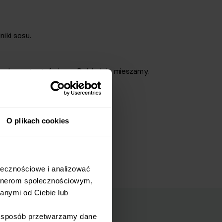
iki sosu.
 kapustę, tofu i sos. Dokładnie mieszamy.
rkiem.
O plikach cookies
łecznościowe i analizować 
rtnerom społecznościowym, 
nymi od Ciebie lub 
i sposób przetwarzamy dane 