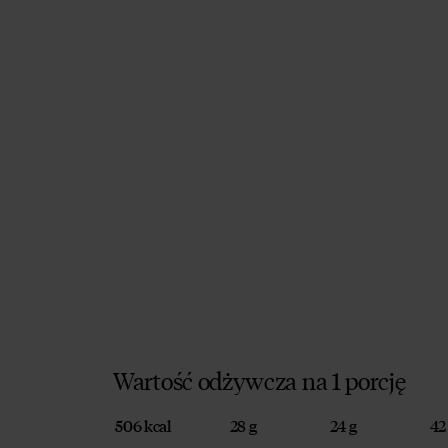
Wartość odżywcza na 1 porcję
506 kcal
28 g
24 g
42