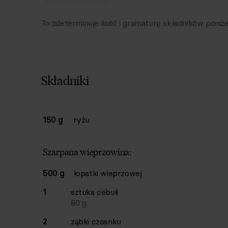
To zdeterminuje ilość i gramaturę składników poniże
Składniki
Lista składników przepisu z ilościami i wagam
150 g
ryżu
Ilość
Składnik
Szarpana wieprzowina:
500 g
łopatki wieprzowej
1
sztuka
cebuli
80
g
2
ząbki
czosnku