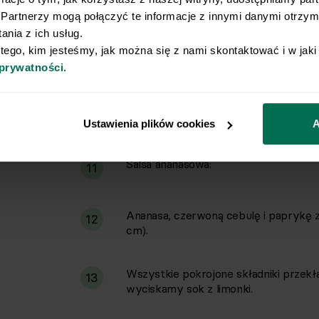
intensywnego smaku (około 10 minut)
Partnerzy mogą połączyć te informacje z innymi danymi otrzyma
nia z ich usług.
 tego, kim jesteśmy, jak można się z nami skontaktować i w jak
Mięso szarpiemy na włókna za pomoc
9
 prywatności.
powrotem do zredukowanego sosu i d
Ryż gotujemy według instrukcji na op
10
Ustawienia plików cookies
A
Salsa ananasowa:
11
Ananasa, czerwoną cebulę i paprykę z
12
cm).
Wszystkie pokrojone składniki przekł
13
wyciskamy sok z limonki.