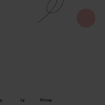
 g
3 g
502 mg