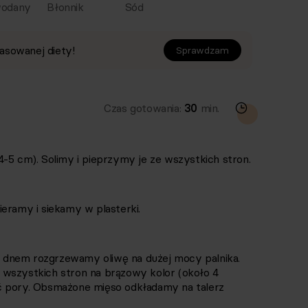
odany
Błonnik
Sód
asowanej diety!
Sprawdzam
Czas gotowania:
30
min.
-5 cm). Solimy i pieprzymy je ze wszystkich stron.
eramy i siekamy w plasterki.
 dnem rozgrzewamy oliwę na dużej mocy palnika.
 wszystkich stron na brązowy kolor (około 4
ć pory. Obsmażone mięso odkładamy na talerz