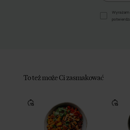
Wyrażam z
potwierdz
To też może Ci zasmakować