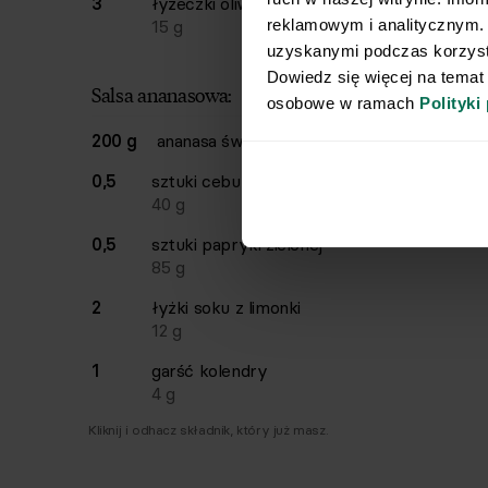
3
łyżeczki
oliwy z oliwek
reklamowym i analitycznym. 
15
g
uzyskanymi podczas korzysta
Dowiedz się więcej na temat
Salsa ananasowa:
osobowe w ramach 
Polityki
200 g
ananasa świeżego
0,5
sztuki
cebuli czerwonej
40
g
0,5
sztuki
papryki zielonej
85
g
2
łyżki
soku z limonki
12
g
1
garść
kolendry
4
g
Kliknij i odhacz składnik, który już masz.