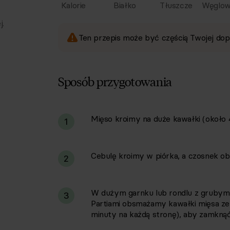
Kalorie
Białko
Tłuszcze
Węglow
j.
Ten przepis może być częścią Twojej dop
Sposób przygotowania
Mięso kroimy na duże kawałki (około 4
i
1
Cebulę kroimy w piórka, a czosnek obi
2
W dużym garnku lub rondlu z grubym
3
Partiami obsmażamy kawałki mięsa ze
minuty na każdą stronę), aby zamkną