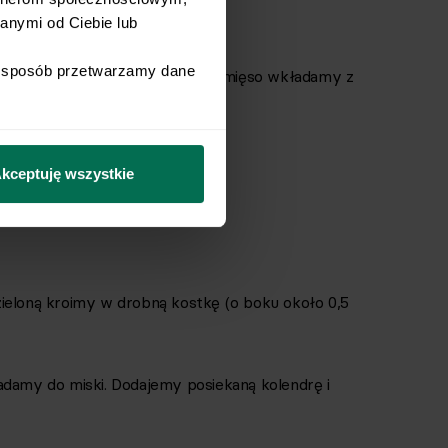
.
nymi od Ciebie lub 
i sposób przetwarzamy dane 
ą dwóch widelców. Poszarpane mięso wkładamy z
okładnie mieszamy.
akowaniu.
kceptuję wszystkie
ieloną kroimy w drobną kostkę (o boku około 0,5
adamy do miski. Dodajemy posiekaną kolendrę i