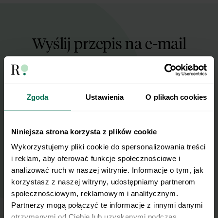
Wyślij przepis na e-mail
Nasze najlepsze przepisy, prosto na Twoja
skrzynkę e-mail.
Zgoda
Ustawienia
O plikach cookies
Zapisz się do naszego Newslettera
Imię
Niniejsza strona korzysta z plików cookie
Wykorzystujemy pliki cookie do spersonalizowania treści 
i reklam, aby oferować funkcje społecznościowe i 
Email
analizować ruch w naszej witrynie. Informacje o tym, jak 
korzystasz z naszej witryny, udostępniamy partnerom 
społecznościowym, reklamowym i analitycznym. 
Wyślij
Partnerzy mogą połączyć te informacje z innymi danymi 
otrzymanymi od Ciebie lub uzyskanymi podczas 