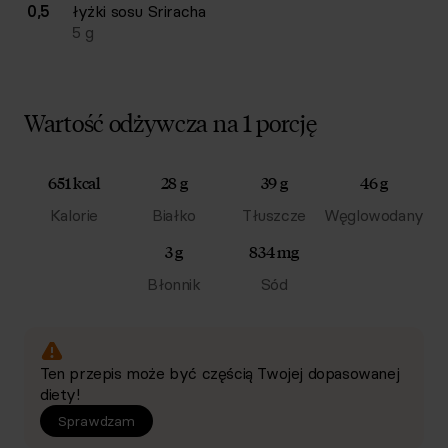
0,5
łyżki
sosu Sriracha
5
g
Wartość odżywcza na 1 porcję
651 kcal
28 g
39 g
46 g
Kalorie
Białko
Tłuszcze
Węglowodany
3 g
834 mg
Błonnik
Sód
Ten przepis może być częścią Twojej dopasowanej
diety!
Sprawdzam