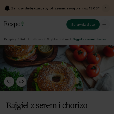
Zamów dietę dziś, aby otrzymać swój plan już
19.08
.*
Sprawdź dietę
Przepisy
Kat. dodatkowe
Szybkie i łatwe
Bajgiel z serem i chorizo
Bajgiel z serem i chorizo