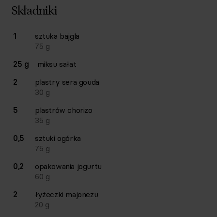
Składniki
Lista składników przepisu z ilościami i wagami
1
sztuka
bajgla
Ilość
Składnik
75
g
25 g
miksu sałat
2
plastry
sera gouda
30
g
5
plastrów
chorizo
35
g
0,5
sztuki
ogórka
75
g
0,2
opakowania
jogurtu
60
g
2
łyżeczki
majonezu
20
g