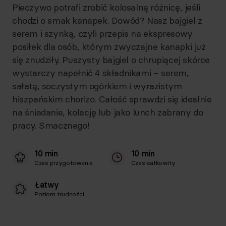
Pieczywo potrafi zrobić kolosalną różnicę, jeśli
chodzi o smak kanapek. Dowód? Nasz bajgiel z
serem i szynką, czyli przepis na ekspresowy
posiłek dla osób, którym zwyczajne kanapki już
się znudziły. Puszysty bajgiel o chrupiącej skórce
wystarczy napełnić 4 składnikami – serem,
sałatą, soczystym ogórkiem i wyrazistym
hiszpańskim chorizo. Całość sprawdzi się idealnie
na śniadanie, kolację lub jako lunch zabrany do
pracy. Smacznego!
10 min
10 min
Czas przygotowania
Czas całkowity
Łatwy
Poziom trudności