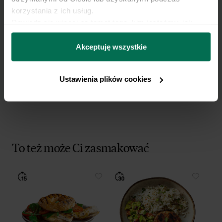
korzystania z ich usług.
Wyrażam zgodę na przetwarzanie moich
Dowiedz się więcej na temat tego, kim jesteśmy, jak 
danych osobowych w celu otrzymywania
można się z nami skontaktować i w jaki sposób 
Newslettera i potwierdzam zapoznanie się z
przetwarzamy dane osobowe w ramach 
Polityki 
Akceptuję wszystkie
polityką prywatności
.
prywatności.
Ustawienia plików cookies
To też może Ci zasmakować