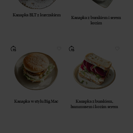
Kanapka BLT z kurczakiem
Kanapka z burakiem i serem
kozim
Kanapka w stylu Big Mac
Kanapka z burakiem,
hummusem i kozim serem