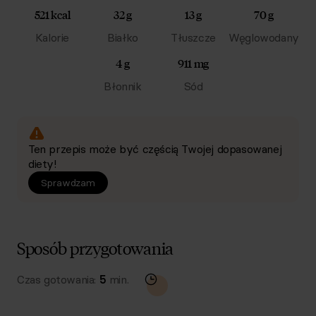
521 kcal
32 g
13 g
70 g
Kalorie
Białko
Tłuszcze
Węglowodany
4 g
911 mg
Błonnik
Sód
Ten przepis może być częścią Twojej dopasowanej
diety!
Sprawdzam
Sposób przygotowania
Czas gotowania:
5
min.