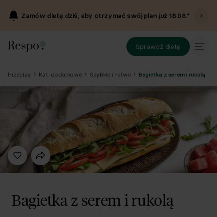
Zamów dietę dziś, aby otrzymać swój plan już
18.08
.*
Sprawdź dietę
Przepisy
Kat. dodatkowe
Szybkie i łatwe
Bagietka z serem i rukolą
Bagietka z serem i rukolą