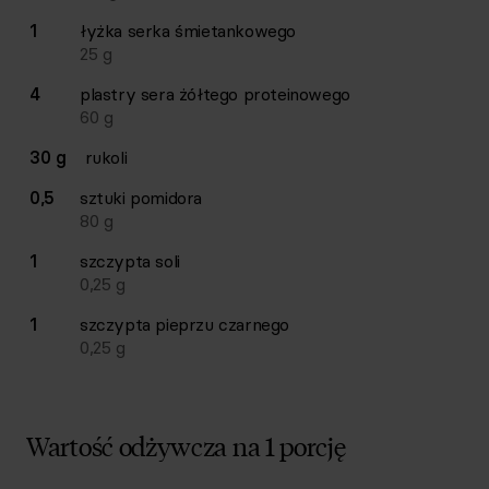
1
łyżka
serka śmietankowego
25
g
4
plastry
sera żółtego proteinowego
60
g
30 g
rukoli
0,5
sztuki
pomidora
80
g
1
szczypta
soli
0,25
g
1
szczypta
pieprzu czarnego
0,25
g
Wartość odżywcza na 1 porcję