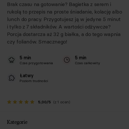
Brak czasu na gotowanie? Bagietka z serem i
rukolą to przepis na proste śniadanie, kolację albo
lunch do pracy. Przygotujesz ją w jedyne 5 minut
i tylko z 7 składników. A wartości odżywcze?
Porcja dostarcza aż 32 g białka, a do tego wapnia
czy folianów. Smacznego!
5 min
5 min
Czas przygotowania
Czas całkowity
Łatwy
Poziom trudności
5,00
/
5
(z 1 ocen)
Kategorie