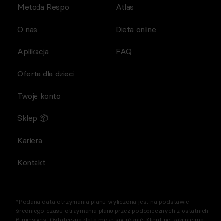
Metoda Respo
Atlas
O nas
Dieta online
Aplikacja
FAQ
Oferta dla dzieci
Twoje konto
Sklep 📦
Kariera
Kontakt
*Podana data otrzymania planu wyliczona jest na podstawie
średniego czasu otrzymania planu przez podopiecznych z ostatnich
6 miesięcy. Ostateczna data może się różnić. Klient po zakupie ma