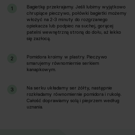
Bagietkę przekrajamy. Jeśli lubimy wyjątkowo
1
chrupiące pieczywo, połówki bagietki możemy
włożyć na 2-3 minuty do rozgrzanego
opiekacza lub podpiec na suchej, gorącej
patelni wewnętrzną stroną do dołu, aż lekko
się zazłocą.
Pomidora kroimy w plastry. Pieczywo
2
smarujemy równomiernie serkiem
kanapkowym.
Na serku układamy ser żółty, następnie
3
rozkładamy równomiernie pomidora i rukolę.
Całość doprawiamy solą i pieprzem według
uznania.