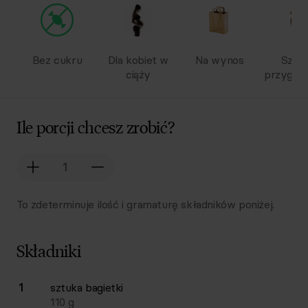
Bez cukru
Dla kobiet w
Na wynos
Szyb
ciąży
przygot
Ile porcji chcesz zrobić?
To zdeterminuje ilość i gramaturę składników poniżej.
Składniki
Lista składników przepisu z ilościami i wagami
1
sztuka
bagietki
Ilość
Składnik
110
g