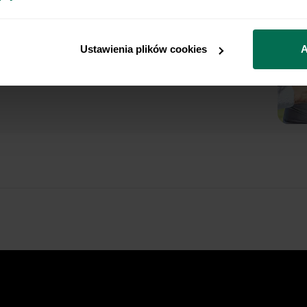
ny plan żywieniowy dopasowany do Twojej
Nie pozwól, by źle dobrana dieta ograniczała
Ustawienia plików cookies
A