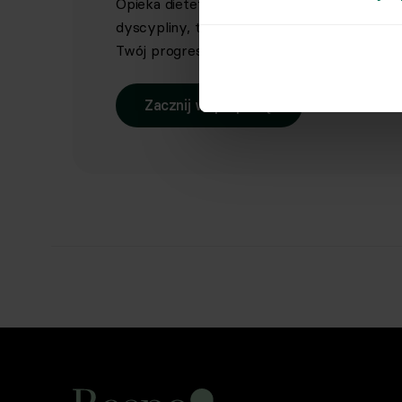
Opieka dietetyka sportowego i indywidual
dyscypliny, treningów i sportowych celów. 
Twój progres.
Zacznij współpracę