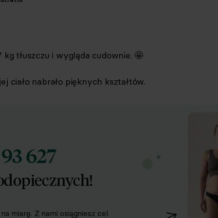
7 kg tłuszczu i wygląda cudownie. 🤩
jej ciało nabrało pięknych kształtów.
93 627
d
odopiecznych!
na miarę. Z nami osiągniesz cel