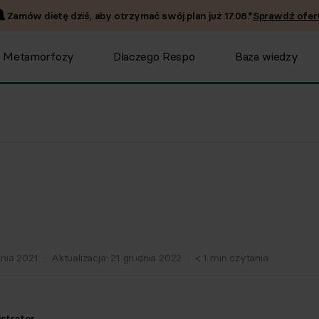
Zamów dietę dziś, aby otrzymać swój plan już
17.08
.*
Sprawdź ofert
Metamorfozy
Dlaczego Respo
Baza wiedzy
znia 2021
·
Aktualizacja:
21 grudnia 2022
·
< 1
min czytania
strator