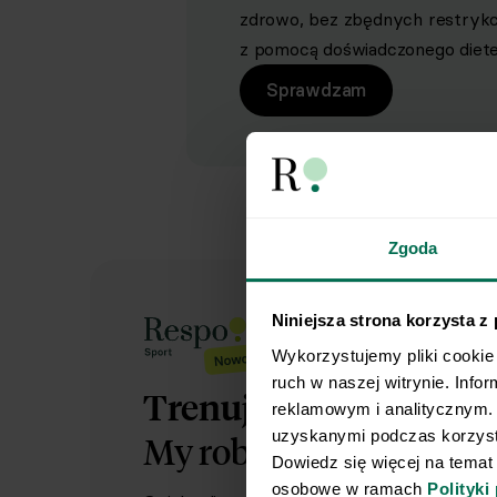
zdrowo, bez zbędnych restrykcji 
z pomocą doświadczonego dietet
Sprawdzam
Zgoda
Niniejsza strona korzysta z
Wykorzystujemy pliki cookie 
ruch w naszej witrynie. Info
Trenujesz regularnie?
reklamowym i analitycznym. 
uzyskanymi podczas korzysta
My robimy dietę.
Ty rob
Dowiedz się więcej na temat
osobowe w ramach 
Polityki