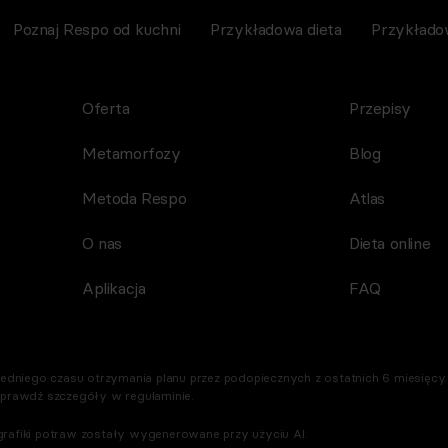
Poznaj Respo od kuchni
Przykładowa dieta
Przykłado
Oferta
Przepisy
Metamorfozy
Blog
Metoda Respo
Atlas
O nas
Dieta online
Aplikacja
FAQ
dniego czasu otrzymania planu przez podopiecznych z ostatnich 6 miesięcy. 
Sprawdź szczegóły w regulaminie.
rafiki potraw zostały wygenerowane przy użyciu AI.