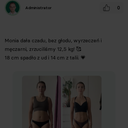
0
Administrator
Monia dała czadu, bez głodu, wyrzeczeń i
męczarni, zrzuciliśmy 12,5 kg! 🥰
18 cm spadło z ud i 14 cm z talii. 💗