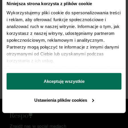
Niniejsza strona korzysta z plików cookie
Trenujesz regularnie?
Wykorzystujemy pliki cookie do spersonalizowania treści 
My robimy dietę.
i reklam, aby oferować funkcje społecznościowe i 
analizować ruch w naszej witrynie. Informacje o tym, jak 
Opieka dietetyka sportowego i indywidualny plan
korzystasz z naszej witryny, udostępniamy partnerom 
żywieniowy dopasowany do Twojej dyscypliny,
społecznościowym, reklamowym i analitycznym. 
treningów i sportowych celów. Nie pozwól, by źle
Partnerzy mogą połączyć te informacje z innymi danymi 
dobrana dieta ograniczała Twój progres.
otrzymanymi od Ciebie lub uzyskanymi podczas 
korzystania z ich usług.
Dowiedz się więcej na temat tego, kim jesteśmy, jak 
Zacznij współpracę
można się z nami skontaktować i w jaki sposób 
przetwarzamy dane osobowe w ramach 
Polityki 
Akceptuję wszystkie
prywatności.
Ustawienia plików cookies
Znajdź nas w social mediach