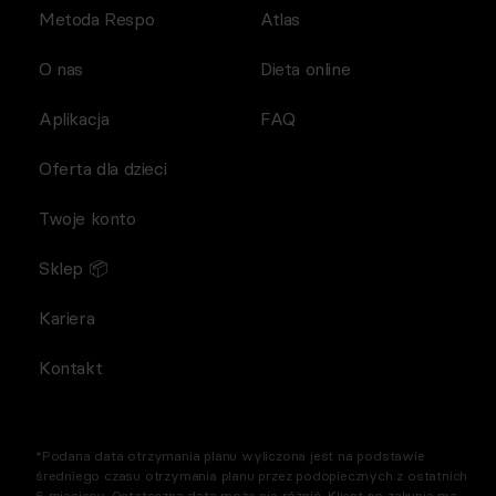
Metoda Respo
Atlas
O nas
Dieta online
Aplikacja
FAQ
Oferta dla dzieci
Twoje konto
Sklep 📦
Kariera
Kontakt
*Podana data otrzymania planu wyliczona jest na podstawie
średniego czasu otrzymania planu przez podopiecznych z ostatnich
6 miesięcy. Ostateczna data może się różnić. Klient po zakupie ma