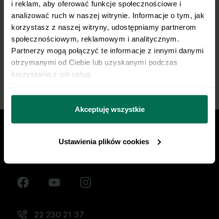
i reklam, aby oferować funkcje społecznościowe i 
żywieniowy dopasowany do Twojej dyscypliny,
analizować ruch w naszej witrynie. Informacje o tym, jak 
treningów i sportowych celów. Nie pozwól, by źle
korzystasz z naszej witryny, udostępniamy partnerom 
dobrana dieta ograniczała Twój progres.
społecznościowym, reklamowym i analitycznym. 
Partnerzy mogą połączyć te informacje z innymi danymi 
Zacznij współpracę
otrzymanymi od Ciebie lub uzyskanymi podczas 
korzystania z ich usług.
Dowiedz się więcej na temat tego, kim jesteśmy, jak 
można się z nami skontaktować i w jaki sposób 
przetwarzamy dane osobowe w ramach 
Polityki 
Akceptuję wszystkie
prywatności.
Ustawienia plików cookies
Znajdź nas w social mediach
22 230 21 37