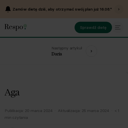
Zamów dietę dziś, aby otrzymać swój plan już
16.08
.*
Sprawdź dietę
Następny artykuł
Daria
Aga
Publikacja:
20 marca 2024
·
Aktualizacja:
25 marca 2024
·
< 1
min czytania