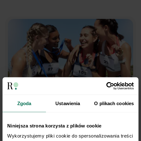
Zgoda
Ustawienia
O plikach cookies
Trenujesz regularnie?
My robimy dietę.
Niniejsza strona korzysta z plików cookie
Wykorzystujemy pliki cookie do spersonalizowania treści 
Opieka dietetyka sportowego i indywidualny plan