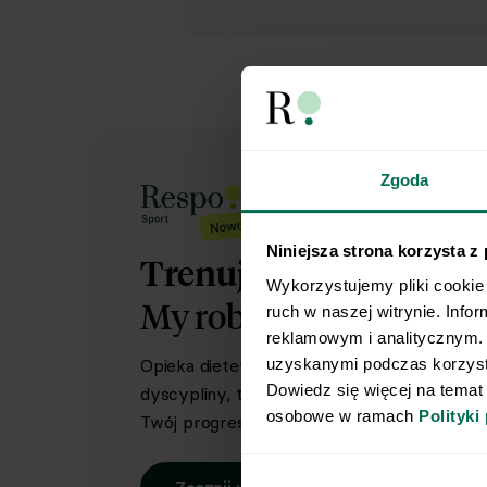
Zgoda
Niniejsza strona korzysta z
Trenujesz regularnie?
Wykorzystujemy pliki cookie 
My robimy dietę.
Ty rob
ruch w naszej witrynie. Info
reklamowym i analitycznym. 
uzyskanymi podczas korzysta
Opieka dietetyka sportowego i indywidual
Dowiedz się więcej na temat
dyscypliny, treningów i sportowych celów. 
osobowe w ramach 
Polityki
Twój progres.