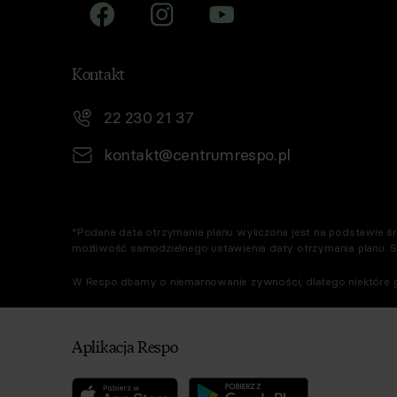
Kontakt
22 230 21 37
kontakt@centrumrespo.pl
*Podana data otrzymania planu wyliczona jest na podstawie śre
możliwość samodzielnego ustawienia daty otrzymania planu. 
W Respo dbamy o niemarnowanie żywności, dlatego niektóre g
Aplikacja Respo