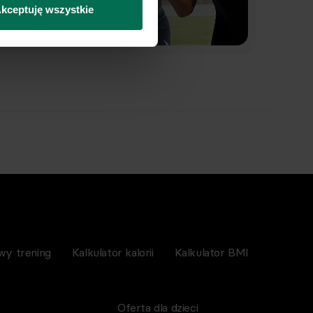
kceptuję wszystkie
wy trening
Kalkulator kalorii
Kalkulator BMI
Oferta dla dzieci