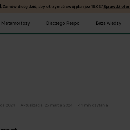
Zamów dietę dziś, aby otrzymać swój plan już
18.08
.*
Sprawdź ofer
Metamorfozy
Dlaczego Respo
Baza wiedzy
ca 2024
·
Aktualizacja:
25 marca 2024
·
< 1
min czytania
Twarowski