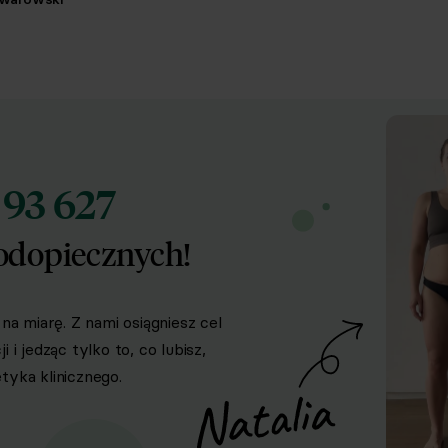
93 627
d
odopiecznych!
na miarę. Z nami osiągniesz cel
i jedząc tylko to, co lubisz,
yka klinicznego.