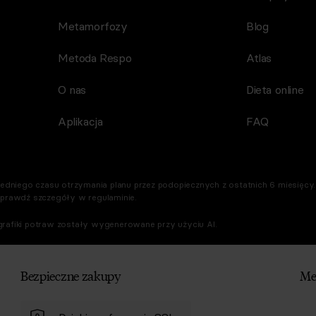
Metamorfozy
Blog
Metoda Respo
Atlas
O nas
Dieta online
Aplikacja
FAQ
dniego czasu otrzymania planu przez podopiecznych z ostatnich 6 miesięcy. 
Sprawdź szczegóły w regulaminie.
rafiki potraw zostały wygenerowane przy użyciu AI.
Bezpieczne zakupy
Me