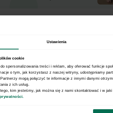
Ustawienia
 plików cookie
do spersonalizowania treści i reklam, aby oferować funkcje spo
isz wynik.
rmacje o tym, jak korzystasz z naszej witryny, udostępniamy pa
Partnerzy mogą połączyć te informacje z innymi danymi otrzyma
nia z ich usług.
ny plan żywieniowy dopasowany do Twojej
 tego, kim jesteśmy, jak można się z nami skontaktować i w jak
Nie pozwól, by źle dobrana dieta ograniczała
 prywatności.