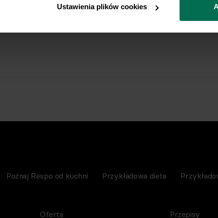
Ustawienia plików cookies
A
Poznaj Respo od kuchni
Przykładowa dieta
Przykłado
Oferta
Przepisy