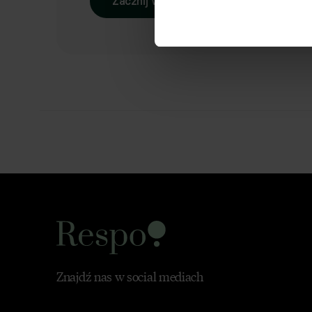
Zacznij współpracę
Znajdź nas w social mediach