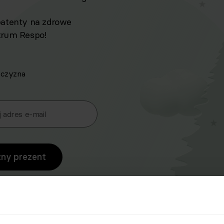
patenty na zdrowe
trum Respo!
czyzna
 adres e-mail
zny prezent
ketingowe w rozumieniu
wiadczeniu usług drogą
 2024 r. poz. 1222), produktów,