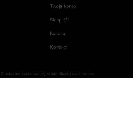
Twoje konto
Sklep 📦
Kariera
Kontakt
Ostateczna data może się różnić. Klient po zakupie ma
tody płatności