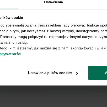
erty Respo Wrzosek Witkowski
Ustawienia
i prawo do wycofania
d sp.z o.o., TEKA TRADE
na przetwarzanie moich danych
bezpośredniego drogą
we. Zapoznaj się z naszą
 plików cookie
O, a także
do spersonalizowania treści i reklam, aby oferować funkcje spo
ych drogą elektroniczną,
rmacje o tym, jak korzystasz z naszej witryny, udostępniamy pa
lektronicznej z dnia 12 lipca
Partnerzy mogą połączyć te informacje z innymi danymi otrzyma
dzenia marketingu
nia z ich usług.
ednictwem wiadomości e‑mail,
 tego, kim jesteśmy, jak można się z nami skontaktować i w jak
k Witkowski SK, Respo
 prywatności.
TEKA TRADE sp. z o.o.)
Ustawienia plików cookies
A