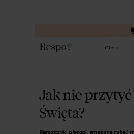
Oferta
Jak
nie przytyć
Święta?
,
,
i 
Barszczyk
pierogi
smażona ryba