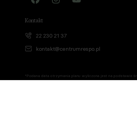
Kontakt
22 230 21 37
kontakt@centrumrespo.pl
*Podana data otrzymania planu wyliczona jest na podstawie śre
możliwość samodzielnego ustawienia daty otrzymania planu. 
W Respo dbamy o niemarnowanie żywności, dlatego niektóre g
Aplikacja Respo