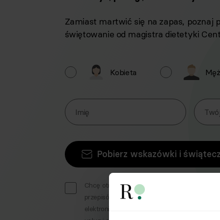
Zamiast martwić się na zapas, poznaj 
świętowanie od magistra dietetyki Cen
Kobieta
Męż
Imię
Twój
Pobierz wskazówki i świątec
Chcę otrzymywać informacje handlowo-mar
przepisów ustawy z dnia 18 lipca 2002 r. o ś
elektroniczną (Dz. U. z 2020 r. poz. 344 oraz z