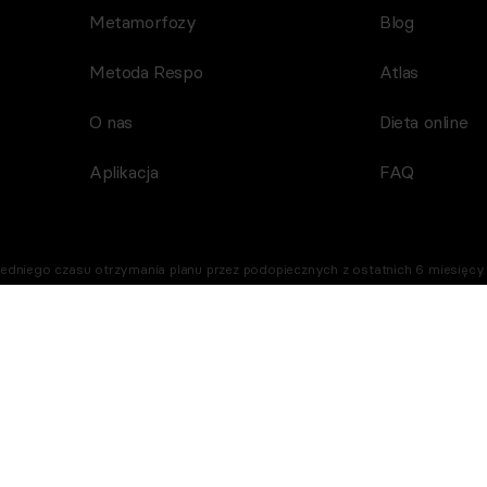
Metamorfozy
Blog
Metoda Respo
Atlas
O nas
Dieta online
Aplikacja
FAQ
dniego czasu otrzymania planu przez podopiecznych z ostatnich 6 miesięcy. 
Sprawdź szczegóły w regulaminie.
rafiki potraw zostały wygenerowane przy użyciu AI.
Bezpieczne zakupy
Me
Dzięki szyfrowaniu SSL