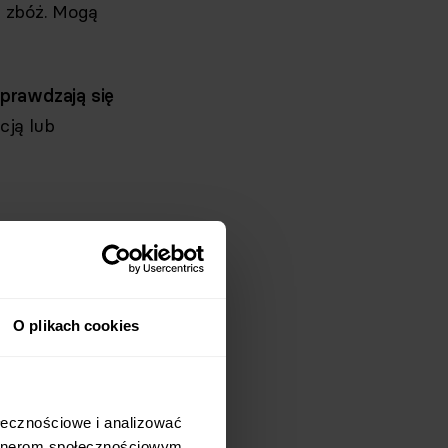
h zbóż. Mogą
sprawdzają się
cją lub
.
O plikach cookies
ygotujesz w
łecznościowe i analizować 
rtnerom społecznościowym, 