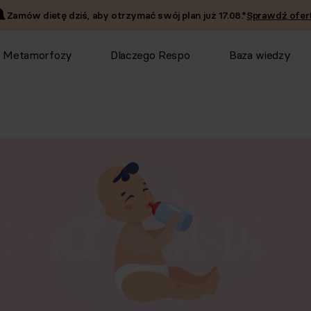
Zamów dietę dziś, aby otrzymać swój plan już
17.08
.*
Sprawdź ofert
Metamorfozy
Dlaczego Respo
Baza wiedzy