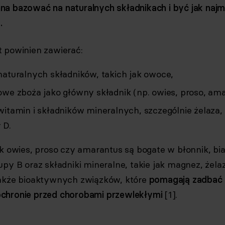
a bazować na naturalnych składnikach i być jak najm
.
 powinien zawierać:
naturalnych składników, takich jak owoce,
owe zboża jako główny składnik (np. owies, proso, ama
witamin i składników mineralnych, szczególnie żelaza,
 D.
ak owies, proso czy amarantus są bogate w błonnik, bia
py B oraz składniki mineralne, takie jak magnez, żelaz
także bioaktywnych związków, które
pomagają zadbać zd
chronie przed chorobami przewlekłymi
[1].