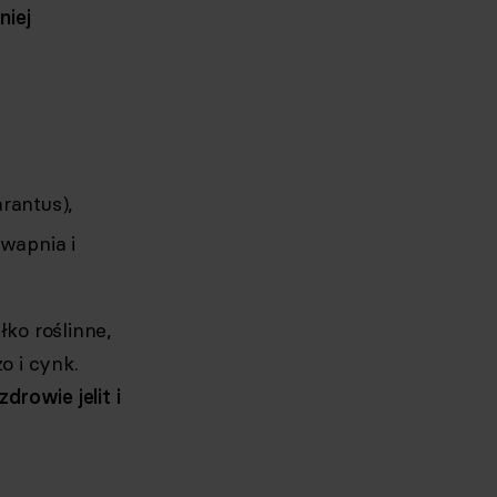
niej
rantus),
 wapnia i
łko roślinne,
o i cynk.
rowie jelit i