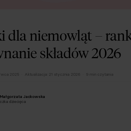
i dla niemowląt – rank
nanie składów 2026
rwca 2025
·
Aktualizacja:
21 stycznia 2026
·
9
min czytania
. Małgorzata Jackowska
yczka dziecięca