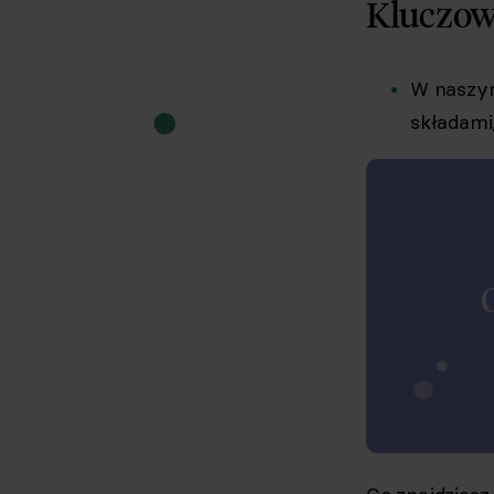
Kluczow
W naszym
składami