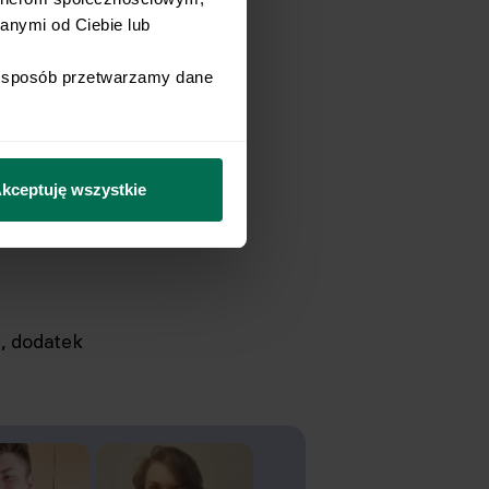
nymi od Ciebie lub 
i sposób przetwarzamy dane 
bazują
awierają
w.
kceptuję wszystkie
e, dodatek