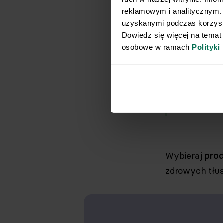
reklamowym i analitycznym. 
uzyskanymi podczas korzysta
Dowiedz się więcej na temat
Najle
osobowe w ramach 
Polityki
na pe
dodat
Wybieraj
prod
zdrowych tłus