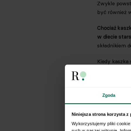
Zwykle powsta
być również w
Chociaż kaszk
w diecie stars
składnikiem d
Kiedy kaszka s
Jeśli ch
Gdy potrz
Zgoda
Kiedy sz
kilka min
Niniejsza strona korzysta z
Pamiętaj jedn
Wykorzystujemy pliki cookie 
ruch w naszej witrynie. Info