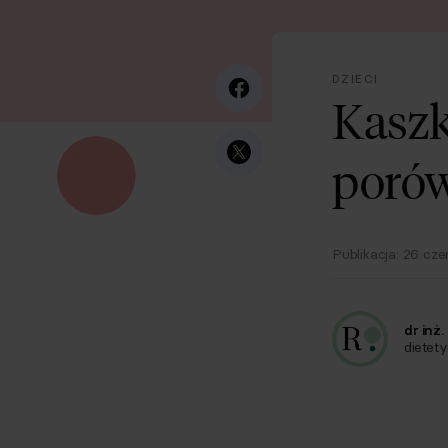
DZIECI
Kaszk
porów
Publikacja:
26 cze
dr inż
dietet