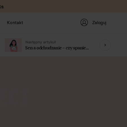
ę.
Zaloguj
Kontakt
Następny artykuł
Sen a odchudzanie – czy spanie
wpływa na skuteczność diety?