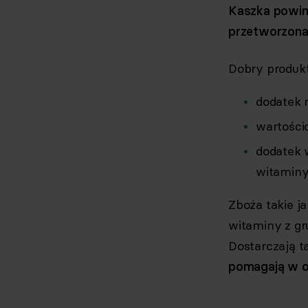
Kaszka powinn
przetworzona
Dobry produkt
dodatek 
wartości
dodatek 
witaminy
Zboża takie j
witaminy z gru
Dostarczają 
pomagają w o