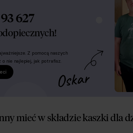
93 627
d
odopiecznych!
ajważniejsze. Z pomocą naszych
 nie najlepiej, jak potrafisz.
eci
ny mieć w składzie kaszki dla dz