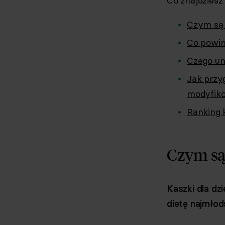
Co znajdziesz
Czym są k
Co powinn
Czego un
Jak przy
modyfik
Ranking 
Czym są 
Kaszki dla dz
dietę najmłod