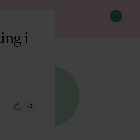
ing i
+3