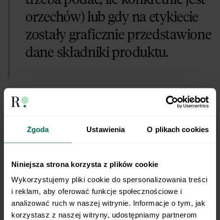
orzechów) lub gdy na etykiecie
zostały graficznie przedstawione
dane składniki produktu.
Przykład?
Zgoda
Ustawienia
O plikach cookies
Sok multiwitamina, którego opakowanie zawiera
piękne grafiki przedstawiające banany, mango i
Niniejsza strona korzysta z plików cookie
pomarańczę. W takim wypadku, w wykazie
Wykorzystujemy pliki cookie do spersonalizowania treści 
składników musi się znaleźć konkretna %
i reklam, aby oferować funkcje społecznościowe i 
zawartość wszystkich wymienionych owoców.
analizować ruch w naszej witrynie. Informacje o tym, jak 
korzystasz z naszej witryny, udostępniamy partnerom 