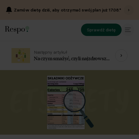
Zamów dietę dziś, aby otrzymać swój plan już
17.08
.*
Sprawdź dietę
Następny artykuł
Na czym smażyć, czyli najzdrowsze
tłuszcze w kuchni