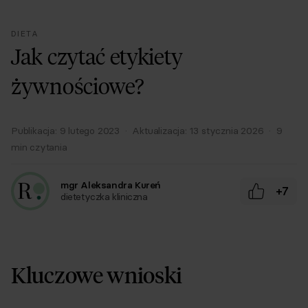
DIETA
Jak czytać etykiety
żywnościowe?
Publikacja:
9 lutego 2023
·
Aktualizacja:
13 stycznia 2026
·
9
min czytania
mgr Aleksandra Kureń
+7
dietetyczka kliniczna
Kluczowe wnioski