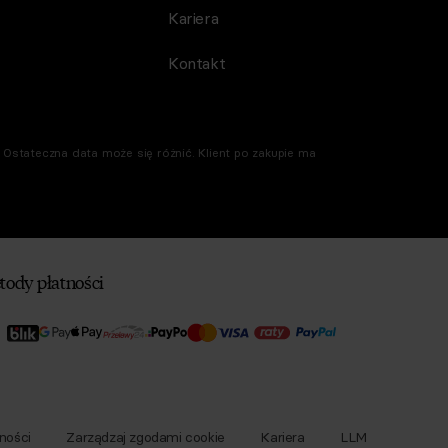
Kariera
Kontakt
Ostateczna data może się różnić. Klient po zakupie ma
tody płatności
ności
Zarządzaj zgodami cookie
Kariera
LLM