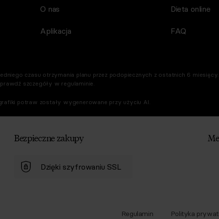
O nas
Dieta online
Aplikacja
FAQ
dniego czasu otrzymania planu przez podopiecznych z ostatnich 6 miesięcy. 
Sprawdź szczegóły w regulaminie.
rafiki potraw zostały wygenerowane przy użyciu AI.
Bezpieczne zakupy
Me
Dzięki szyfrowaniu SSL
Regulamin
Polityka prywat