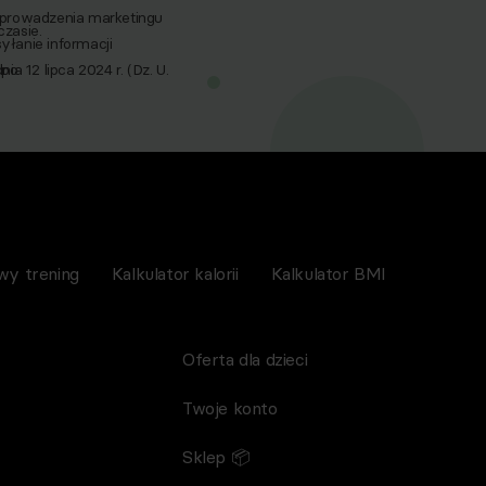
 prowadzenia marketingu
zasie.
yłanie informacji
a 12 lipca 2024 r. (Dz. U.
po
nictwem wiadomości e‑mail,
spoMed sp.z o.o, TEKA
wy trening
Kalkulator kalorii
Kalkulator BMI
Oferta dla dzieci
Twoje konto
Sklep 📦