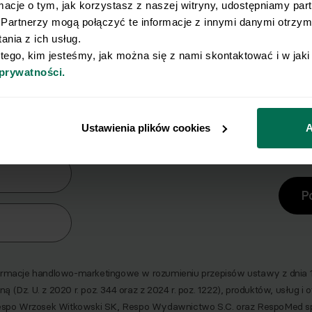
rmacje o tym, jak korzystasz z naszej witryny, udostępniamy pa
Partnerzy mogą połączyć te informacje z innymi danymi otrzyma
nia z ich usług.
 tego, kim jesteśmy, jak można się z nami skontaktować i w jak
 prywatności.
y Ci się osiągnięcie płaskiego brz
erz zestaw 10 najskuteczniejszych ćwiczeń na br
Ustawienia plików cookies
A
era
P
macje handlowo-marketingowe w rozumieniu przepisów ustawy z dnia 18 
ną (Dz. U. z 2020 r. poz. 344 oraz z 2024 r. poz. 1222), produktów, usług i
espo Wrzosek Witkowski SK, Respo Wydawnictwo S.C. oraz RespoMed s