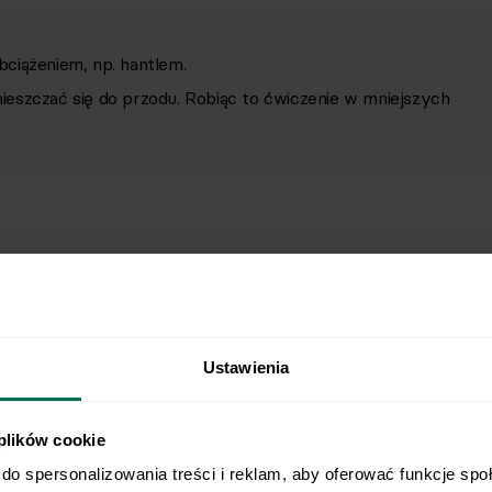
ciążeniem, np. hantlem.
eszczać się do przodu. Robiąc to ćwiczenie w mniejszych
Ustawienia
 plików cookie
do spersonalizowania treści i reklam, aby oferować funkcje spo