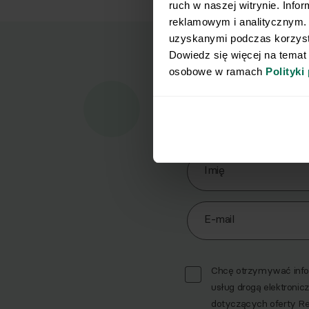
ruch w naszej witrynie. Info
reklamowym i analitycznym. 
uzyskanymi podczas korzysta
Dowiedz się więcej na temat
osobowe w ramach 
Polityki
Marz
Pobi
Zapisz się do Newslett
Imię
E-mail
Chcę otrzymywać infor
usług drogą elektronicz
dotyczących oferty R