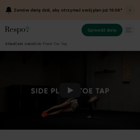
Zamów dietę dziś, aby otrzymać swój plan już
19.08
.*
Sprawdź dietę
Atlas
Całe ciało
Side Plank Toe Tap
Odtwórz