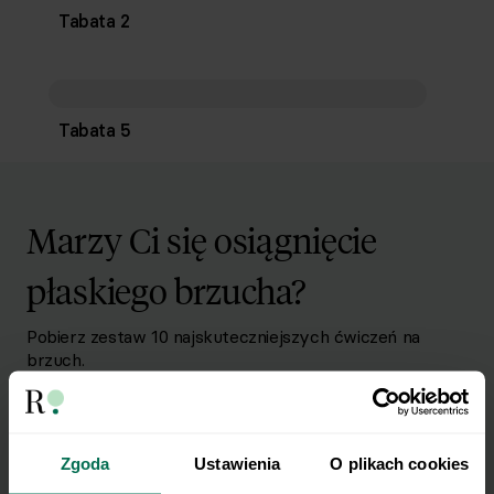
Tabata 2
Tabata 5
Marzy Ci się osiągnięcie
płaskiego brzucha?
Pobierz zestaw 10 najskuteczniejszych ćwiczeń na
brzuch.
Zapisz się do Newslettera
Imię
Zgoda
Ustawienia
O plikach cookies