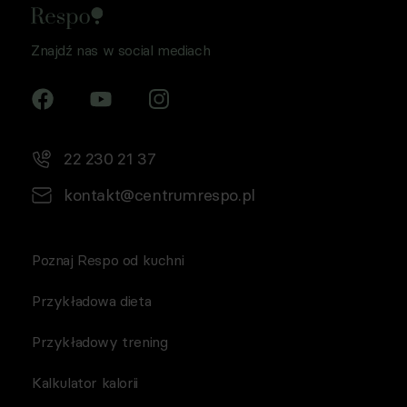
ustawy Prawo komunikacji elektronicznej z dnia 12 lipca
2024 r. (Dz. U. 2024 poz. 1221) w celu prowadzenia
Znajdź nas w social mediach
marketingu bezpośredniego drogą elektroniczną za
pośrednictwem wiadomości e‑mail, przez
Współadministratorów (Respo Wrzosek Witkowski SK,
Respo Wydawnictwo S.C. oraz RespoMed sp.z o.o, TEKA
TRADE sp. z o.o.)
22 230 21 37
kontakt@centrumrespo.pl
Poznaj Respo od kuchni
Przykładowa dieta
Przykładowy trening
Kalkulator kalorii