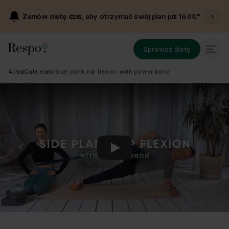
Zamów dietę dziś, aby otrzymać swój plan już
16.08
.*
Sprawdź dietę
Atlas
Całe ciało
Side plank hip flexion with power band
Odtwórz