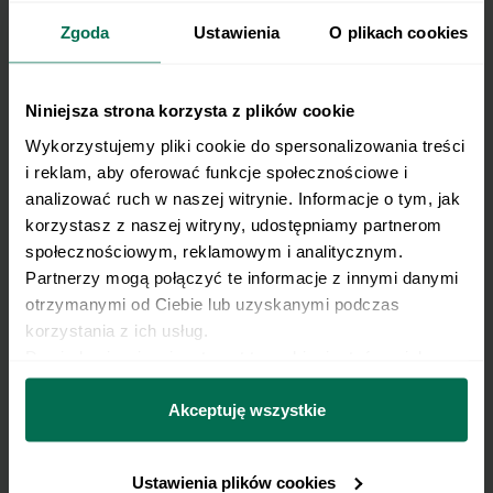
Zgoda
Ustawienia
O plikach cookies
Zapisz się do Newslettera
Imię
Niniejsza strona korzysta z plików cookie
Wykorzystujemy pliki cookie do spersonalizowania treści 
E-mail
i reklam, aby oferować funkcje społecznościowe i 
analizować ruch w naszej witrynie. Informacje o tym, jak 
korzystasz z naszej witryny, udostępniamy partnerom 
Pobierz nasz e-book
społecznościowym, reklamowym i analitycznym. 
Partnerzy mogą połączyć te informacje z innymi danymi 
otrzymanymi od Ciebie lub uzyskanymi podczas 
Chcę otrzymywać informacje handlowo-marketingowe
korzystania z ich usług.
w rozumieniu przepisów ustawy z dnia 18 lipca 2002 r.
Dowiedz się więcej na temat tego, kim jesteśmy, jak 
o świadczeniu usług drogą elektroniczną (Dz. U. z 2020 r.
można się z nami skontaktować i w jaki sposób 
poz. 344 oraz z 2024 r. poz. 1222), produktów, usług i ofert
przetwarzamy dane osobowe w ramach 
Polityki 
Akceptuję wszystkie
Przyjmuję do wiadomości, że przysługuje mi prawo do
promocyjnych dotyczących oferty Respo Wrzosek
prywatności.
wycofania powyższej zgody w każdym czasie.
Witkowski SK, Respo Wydawnictwo S.C. oraz RespoMed
Ustawienia plików cookies
sp.z o.o., TEKA TRADE sp. z o.o. W związku z tym
Zobacz, jak przetwarzamy Twoje dane osobowe. Zapoznaj