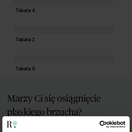
Tabata 4
Tabata 2
Tabata 6
Marzy Ci się osiągnięcie
płaskiego brzucha?
Pobierz zestaw 10 najskuteczniejszych ćwiczeń na
brzuch.