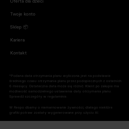
Oferta dla dzieci
Twoje konto
Sklep 📦
Kariera
Kontakt
*Podana data otrzymania planu wyliczona jest na podstawie
średniego czasu otrzymania planu przez podopiecznych z ostatnich
6 miesięcy. Ostateczna data może się różnić. Klient po zakupie ma
możliwość samodzielnego ustawienia daty otrzymania planu.
Sprawdź szczegóły w regulaminie.
W Respo dbamy o niemarnowanie żywności, dlatego niektóre
grafiki potraw zostały wygenerowane przy użyciu AI.