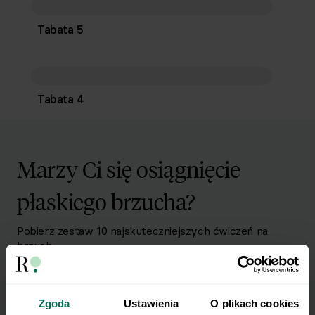
Tabata 5
Tabata 4
Marzy Ci się osiągnięcie
płaskiego brzucha?
Pobierz zestaw 10 najskuteczniejszych ćwiczeń na
brzuch.
Zapisz się do Newslettera
Imię
Zgoda
Ustawienia
O plikach cookies