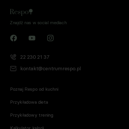
handlowych drogą elektroniczną, zgodnie z art. 398
ustawy Prawo komunikacji elektronicznej z dnia 12 lipca
2024 r. (Dz. U. 2024 poz. 1221) w celu prowadzenia
Znajdź nas w social mediach
marketingu bezpośredniego drogą elektroniczną za
pośrednictwem wiadomości e‑mail, przez
Współadministratorów (Respo Wrzosek Witkowski SK,
Respo Wydawnictwo S.C. oraz RespoMed sp.z o.o, TEKA
TRADE sp. z o.o.)
22 230 21 37
kontakt@centrumrespo.pl
Poznaj Respo od kuchni
Przykładowa dieta
Przykładowy trening
Kalkulator kalorii