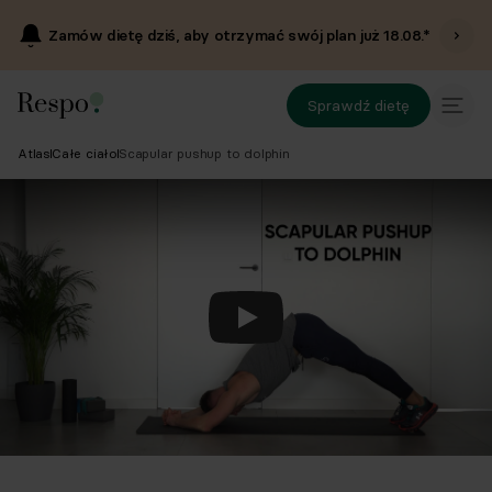
Zamów dietę dziś, aby otrzymać swój plan już
18.08
.*
Sprawdź dietę
Atlas
Całe ciało
Scapular pushup to dolphin
Odtwórz