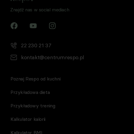
2024 r. (Dz. U. 2024 poz. 1221) w celu prowadzenia
Znajdź nas w social mediach
marketingu bezpośredniego drogą elektroniczną za
pośrednictwem wiadomości e‑mail, przez
Współadministratorów (Respo Wrzosek Witkowski SK,
Respo Wydawnictwo S.C. oraz RespoMed sp.z o.o, TEKA
TRADE sp. z o.o.)
22 230 21 37
kontakt@centrumrespo.pl
Poznaj Respo od kuchni
Przykładowa dieta
Przykładowy trening
Kalkulator kalorii
Kalkulator BMI