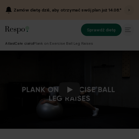
Zamów dietę dziś, aby otrzymać swój plan już
14.08
.*
Sprawdź dietę
Atlas
Całe ciało
Plank on Exercise Ball Leg Raises
Odtwórz