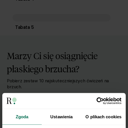
Tabata 5
Marzy Ci się osiągnięcie
płaskiego brzucha?
Pobierz zestaw 10 najskuteczniejszych ćwiczeń na
brzuch.
Zapisz się do Newslettera
Imię
Zgoda
Ustawienia
O plikach cookies
E-mail