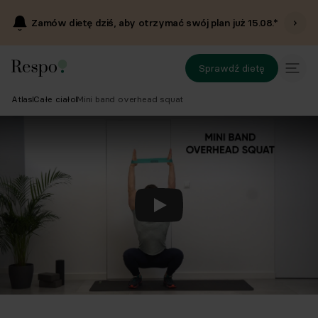
Zamów dietę dziś, aby otrzymać swój plan już
15.08
.*
Sprawdź dietę
Atlas
Całe ciało
Mini band overhead squat
Odtwórz