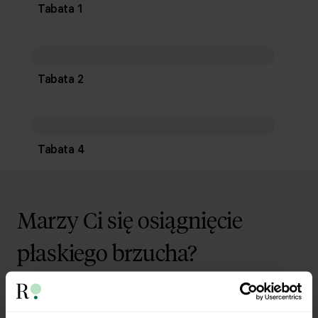
Tabata 1
Tabata 2
Tabata 4
Marzy Ci się osiągnięcie
płaskiego brzucha?
Pobierz zestaw 10 najskuteczniejszych ćwiczeń na
brzuch.