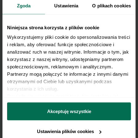
Zapisz się do Newslettera
Zgoda
Ustawienia
O plikach cookies
Imię
Niniejsza strona korzysta z plików cookie
E-mail
Wykorzystujemy pliki cookie do spersonalizowania treści 
i reklam, aby oferować funkcje społecznościowe i 
analizować ruch w naszej witrynie. Informacje o tym, jak 
Pobierz nasz e-book
korzystasz z naszej witryny, udostępniamy partnerom 
społecznościowym, reklamowym i analitycznym. 
Partnerzy mogą połączyć te informacje z innymi danymi 
otrzymanymi od Ciebie lub uzyskanymi podczas 
Chcę otrzymywać informacje handlowo-marketingowe
korzystania z ich usług.
w rozumieniu przepisów ustawy z dnia 18 lipca 2002 r.
Dowiedz się więcej na temat tego, kim jesteśmy, jak 
o świadczeniu usług drogą elektroniczną (Dz. U. z 2020 r.
można się z nami skontaktować i w jaki sposób 
poz. 344 oraz z 2024 r. poz. 1222), produktów, usług i ofert
Przyjmuję do wiadomości, że przysługuje mi prawo do
przetwarzamy dane osobowe w ramach 
Polityki 
Akceptuję wszystkie
promocyjnych dotyczących oferty Respo Wrzosek
wycofania powyższej zgody w każdym czasie.
prywatności.
Witkowski SK, Respo Wydawnictwo S.C. oraz RespoMed
sp.z o.o., TEKA TRADE sp. z o.o. W związku z tym
Zobacz, jak przetwarzamy Twoje dane osobowe. Zapoznaj
Ustawienia plików cookies
wyrażam zgodę na przetwarzanie moich danych
się z naszą
Polityką prywatności
Respo