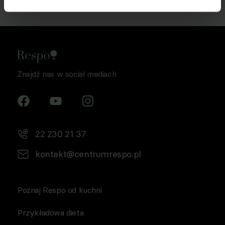
osobowych w celu prowadzenia marketingu
bezpośredniego drogą elektroniczną, zgodnie z art. 6 ust.
1 lit a RODO, a także komunikację/przesyłanie informacji
handlowych drogą elektroniczną, zgodnie z art. 398
ustawy Prawo komunikacji elektronicznej z dnia 12 lipca
2024 r. (Dz. U. 2024 poz. 1221) w celu prowadzenia
Znajdź nas w social mediach
marketingu bezpośredniego drogą elektroniczną za
pośrednictwem wiadomości e‑mail, przez
Współadministratorów (Respo Wrzosek Witkowski SK,
Respo Wydawnictwo S.C. oraz RespoMed sp.z o.o, TEKA
TRADE sp. z o.o.)
22 230 21 37
kontakt@centrumrespo.pl
Poznaj Respo od kuchni
Przykładowa dieta