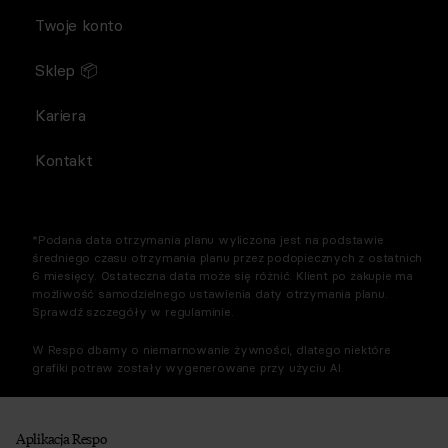
Twoje konto
Sklep 📦
Kariera
Kontakt
*Podana data otrzymania planu wyliczona jest na podstawie
średniego czasu otrzymania planu przez podopiecznych z ostatnich
6 miesięcy. Ostateczna data może się różnić. Klient po zakupie ma
możliwość samodzielnego ustawienia daty otrzymania planu.
Sprawdź szczegóły w regulaminie.
W Respo dbamy o niemarnowanie żywności, dlatego niektóre
grafiki potraw zostały wygenerowane przy użyciu AI.
Aplikacja Respo