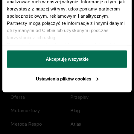
analizować ruch w naszej witrynie. Informacje o tym, jak 
korzystasz z naszej witryny, udostępniamy partnerom 
Poznaj Respo od kuchni
społecznościowym, reklamowym i analitycznym. 
Partnerzy mogą połączyć te informacje z innymi danymi 
Przykładowa dieta
otrzymanymi od Ciebie lub uzyskanymi podczas 
korzystania z ich usług.
Przykładowy trening
Dowiedz się więcej na temat tego, kim jesteśmy, jak 
można się z nami skontaktować i w jaki sposób 
Kalkulator kalorii
przetwarzamy dane osobowe w ramach 
Polityki 
Akceptuję wszystkie
prywatności.
Kalkulator BMI
Ustawienia plików cookies
Oferta
Przepisy
Metamorfozy
Blog
Metoda Respo
Atlas