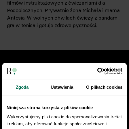
filmów instruktażowych z ćwiczeniami dla
Podopiecznych. Prywatnie żona Michała i mama
Antosia. W wolnych chwilach ćwiczy z bandami,
gra w tenisa i gotuje zdrowe pyszności.
Znajdź nas w social mediach
Zgoda
Ustawienia
O plikach cookies
Niniejsza strona korzysta z plików cookie
22 230 21 37
Wykorzystujemy pliki cookie do spersonalizowania treści 
kontakt@centrumrespo.pl
i reklam, aby oferować funkcje społecznościowe i 