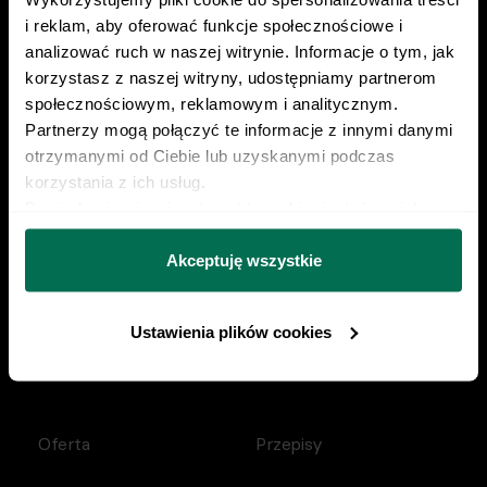
22 230 21 37
i reklam, aby oferować funkcje społecznościowe i 
analizować ruch w naszej witrynie. Informacje o tym, jak 
kontakt@centrumrespo.pl
korzystasz z naszej witryny, udostępniamy partnerom 
społecznościowym, reklamowym i analitycznym. 
Partnerzy mogą połączyć te informacje z innymi danymi 
Poznaj Respo od kuchni
otrzymanymi od Ciebie lub uzyskanymi podczas 
korzystania z ich usług.
Przykładowa dieta
Dowiedz się więcej na temat tego, kim jesteśmy, jak 
można się z nami skontaktować i w jaki sposób 
Przykładowy trening
przetwarzamy dane osobowe w ramach 
Polityki 
Akceptuję wszystkie
prywatności.
Kalkulator kalorii
Ustawienia plików cookies
Kalkulator BMI
Oferta
Przepisy