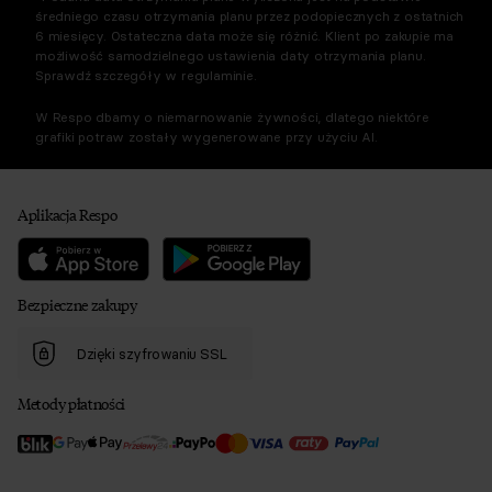
średniego czasu otrzymania planu przez podopiecznych z ostatnich
6 miesięcy. Ostateczna data może się różnić. Klient po zakupie ma
możliwość samodzielnego ustawienia daty otrzymania planu.
Sprawdź szczegóły w regulaminie.
W Respo dbamy o niemarnowanie żywności, dlatego niektóre
grafiki potraw zostały wygenerowane przy użyciu AI.
Aplikacja Respo
Bezpieczne zakupy
Dzięki szyfrowaniu SSL
Metody płatności