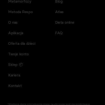
Metamorfozy
Blog
Metoda Respo
Atlas
O nas
Dieta online
Aplikacja
FAQ
Oferta dla dzieci
Twoje konto
Sklep 📦
Kariera
Kontakt
*Podana data otrzymania planu wyliczona jest na podstawie