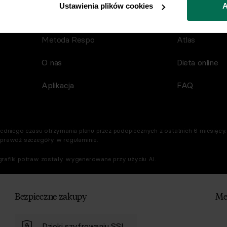
Ustawienia plików cookies
A
Metamorfozy
Blog
Metoda Respo
Atlas
O nas
Dieta online
Aplikacja
FAQ
dniego czasu otrzymania planu przez podopiecznych z ostatnich 6 miesięcy. 
Sprawdź szczegóły w regulaminie.
rafiki potraw zostały wygenerowane przy użyciu AI.
Bezpieczne zakupy
Me
Dzięki szyfrowaniu SSL