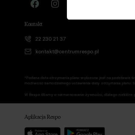
Kontakt
22 230 21 37
kontakt@centrumrespo.pl
*Podana data otrzymania planu wyliczona jest na podstawie śre
możliwość samodzielnego ustawienia daty otrzymania planu. 
W Respo dbamy o niemarnowanie żywności, dlatego niektóre g
Aplikacja Respo