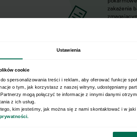
pokarmoweg
zakażenia ba
zmagającymi
praktyce st
Jest zwolen
traktuje sw
zajęcie się
Ustawienia
uwielbia bi
 plików cookie
do spersonalizowania treści i reklam, aby oferować funkcje spo
rmacje o tym, jak korzystasz z naszej witryny, udostępniamy pa
Partnerzy mogą połączyć te informacje z innymi danymi otrzyma
nia z ich usług.
Poznaj Respo od kuchni
Przykładowa dieta
Przykłado
 tego, kim jesteśmy, jak można się z nami skontaktować i w jak
 prywatności.
Oferta
Przepisy