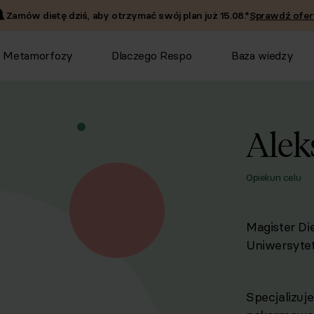
Zamów dietę dziś, aby otrzymać swój plan już
15.08
.*
Sprawdź ofer
Metamorfozy
Dlaczego Respo
Baza wiedzy
Alek
Opiekun celu
Magister Di
Uniwersyte
Specjalizuj