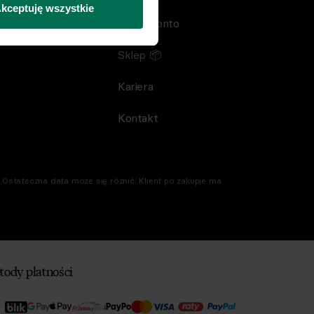
kceptuję wszystkie
Twoje konto
Sklep 📦
Kariera
Kontakt
Ostateczna data może się różnić. Klient po zakupie ma
tody płatności