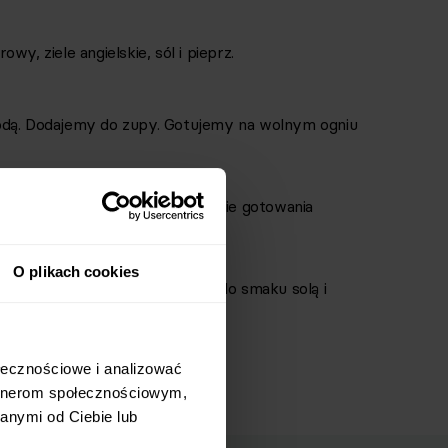
y, ziele angielskie, sól i pieprz.
odą. Dodajemy do zupy. Gotujemy na wolnym ogniu
 zupy wrzucamy mięso. W trakcie gotowania
kać preferowaną gęstość zupy.
O plikach cookies
 ziele angielskie. Doprawiamy do smaku solą i
łecznościowe i analizować 
rtnerom społecznościowym, 
nymi od Ciebie lub 