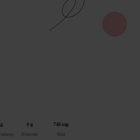
 g
8 g
748 mg
odany
Błonnik
Sód