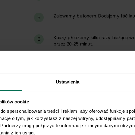
Zalewamy bulionem. Dodajemy liść laurow
5
Kaszę płuczemy kilka razy bieżącą w
6
przez 20-25 minut.
Na 15 minut przed końcem gotowania
7
opcjonalnie dolewamy wodę, aby uzys
Ustawienia
Przed podaniem usuwamy liść laurowy i
8
pieprzem.
 plików cookie
do spersonalizowania treści i reklam, aby oferować funkcje spo
rmacje o tym, jak korzystasz z naszej witryny, udostępniamy pa
Partnerzy mogą połączyć te informacje z innymi danymi otrzyma
nia z ich usług.