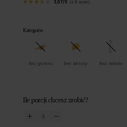
3,67
/
5
(z 9 ocen)
Kategorie
Bez glutenu
Bez laktozy
Bez nabiału
Ile porcji chcesz zrobić?