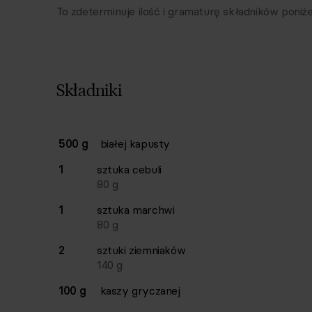
To zdeterminuje ilość i gramaturę składników poniże
Składniki
Lista składników przepisu z ilościami i wagam
500 g
białej kapusty
Ilość
Składnik
1
sztuka
cebuli
80
g
1
sztuka
marchwi
80
g
2
sztuki
ziemniaków
140
g
100 g
kaszy gryczanej