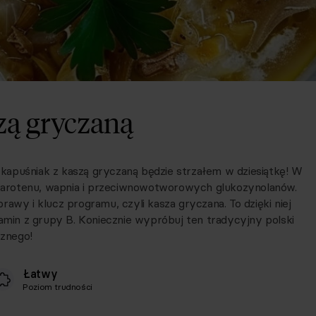
zą gryczaną
kapuśniak z kaszą gryczaną będzie strzałem w dziesiątkę! W
a-karotenu, wapnia i przeciwnowotworowych glukozynolanów.
awy i klucz programu, czyli kasza gryczana. To dzięki niej
tamin z grupy B. Koniecznie wypróbuj ten tradycyjny polski
cznego!
Łatwy
Poziom trudności