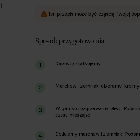
j.
Ten przepis może być częścią Twojej dop
Sposób przygotowania
Kapustę szatkujemy.
i
1
Marchew i ziemniaki obieramy, kroimy
2
W garnku rozgrzewamy oliwę. Podsmaż
3
czasu mieszając.
Dodajemy marchew i ziemniaki. Podsm
4