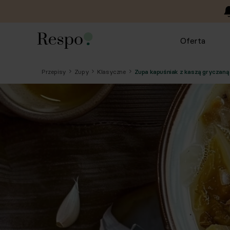
Oferta
Przepisy
Zupy
Klasyczne
Zupa kapuśniak z kaszą gryczaną