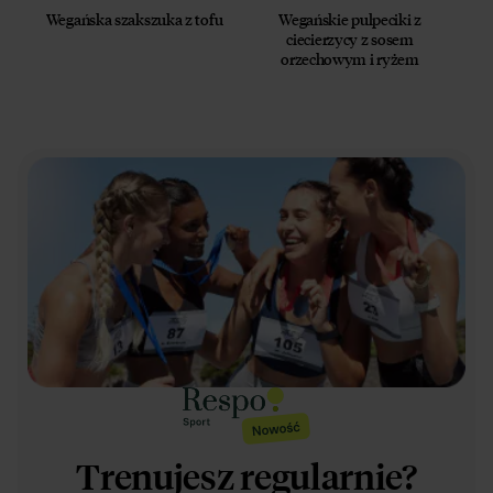
Wegańska szakszuka z tofu
Wegańskie pulpeciki z
ciecierzycy z sosem
orzechowym i ryżem
Trenujesz regularnie?