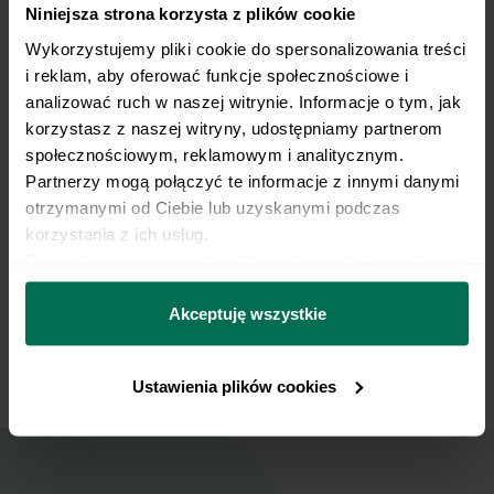
dodajemy pokrojoną w kostkę około 2 cm
Niniejsza strona korzysta z plików cookie
paprykę, tymianek, paprykę wędzoną i
majeranek. Całość zagotowujemy, doprawiamy
Wykorzystujemy pliki cookie do spersonalizowania treści 
do smaku solą i pieprzem (jeśli brakuje,
i reklam, aby oferować funkcje społecznościowe i 
możemy dodać więcej przypraw).
analizować ruch w naszej witrynie. Informacje o tym, jak 
korzystasz z naszej witryny, udostępniamy partnerom 
społecznościowym, reklamowym i analitycznym. 
Ogórki kroimy w cienkie plastry, a cebulkę w
6
Partnerzy mogą połączyć te informacje z innymi danymi 
drobną kostkę. Pokrojone warzywa
otrzymanymi od Ciebie lub uzyskanymi podczas 
doprawiamy solą, pieprzem, musztardą,
posiekanym koperkiem i skrapiamy oliwą.
korzystania z ich usług.
Wszystkie składniki mieszamy.
Dowiedz się więcej na temat tego, kim jesteśmy, jak 
można się z nami skontaktować i w jaki sposób 
przetwarzamy dane osobowe w ramach 
Polityki 
Akceptuję wszystkie
Gotowe danie przekładamy na talerz.
7
prywatności.
Smacznego!
Ustawienia plików cookies