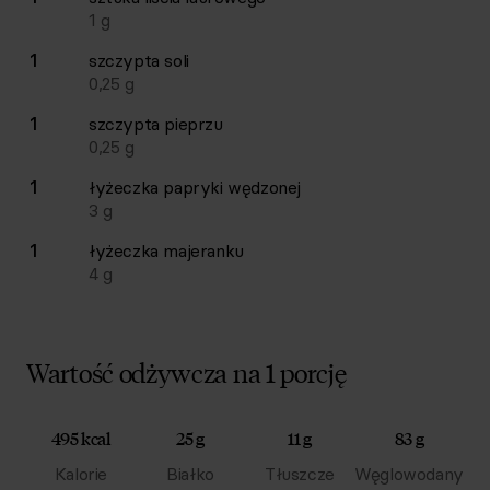
1
g
1
szczypta
soli
0,25
g
1
szczypta
pieprzu
0,25
g
1
łyżeczka
papryki wędzonej
3
g
1
łyżeczka
majeranku
4
g
Wartość odżywcza na 1 porcję
495 kcal
25 g
11 g
83 g
Kalorie
Białko
Tłuszcze
Węglowodany