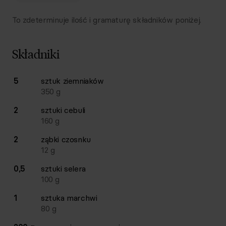
To zdeterminuje ilość i gramaturę składników poniżej.
Składniki
Lista składników przepisu z ilościami i wagami
5
sztuk
ziemniaków
Ilość
Składnik
350
g
2
sztuki
cebuli
160
g
2
ząbki
czosnku
12
g
0,5
sztuki
selera
100
g
1
sztuka
marchwi
80
g