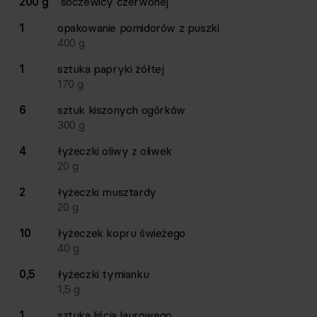
200 g
soczewicy czerwonej
1
opakowanie
pomidorów z puszki
400
g
1
sztuka
papryki żółtej
170
g
6
sztuk
kiszonych ogórków
300
g
4
łyżeczki
oliwy z oliwek
20
g
2
łyżeczki
musztardy
20
g
10
łyżeczek
kopru świeżego
40
g
0,5
łyżeczki
tymianku
1,5
g
1
sztuka
liścia laurowego