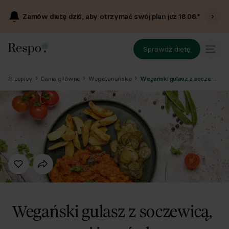
Zamów dietę dziś, aby otrzymać swój plan już
18.08
.*
Sprawdź dietę
Przepisy
Dania główne
Wegetariańskie
Wegański gulasz z soczewicą, warzywami i surówką z kiszonych ogórków
Wegański gulasz z soczewicą,