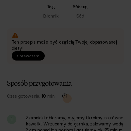
16 g
866 mg
Błonnik
Sód
Ten przepis może być częścią Twojej dopasowanej
diety!
Sprawdzam
Sposób przygotowania
Czas gotowania:
10
min.
Ziemniaki obieramy, myjemy i kroimy na równe
1
kawałki. Wrzucamy do garnka, zalewamy wodą
2 cm ponad ich poziom i gotujemy ok 25 minut,