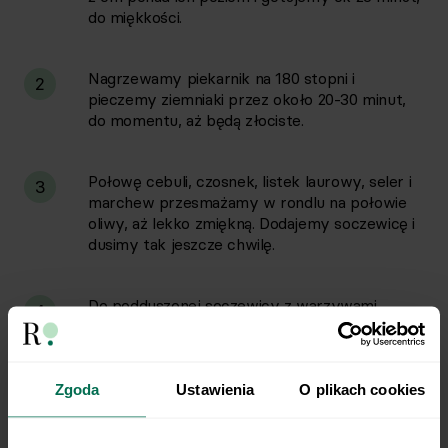
do miękkości.
Nagrzewamy piekarnik na 180 stopni i
2
pieczemy ziemniaki przez około 20-30 minut,
do momentu, aż będą złociste.
Połowę cebuli, czosnek, listek laurowy, seler i
3
marchew przesmażamy w rondlu na połowie
oliwy, aż lekko zmiękną. Dodajemy soczewicę i
dusimy tak jeszcze chwilę.
Do podduszonej soczewicy z warzywami,
4
dodajemy pomidory w puszce wraz z odrobiną
wody i gotujemy na małym ogniu, aż
soczewica zmięknie.
Zgoda
Ustawienia
O plikach cookies
Do ugotowanych warzyw z soczewicą
5