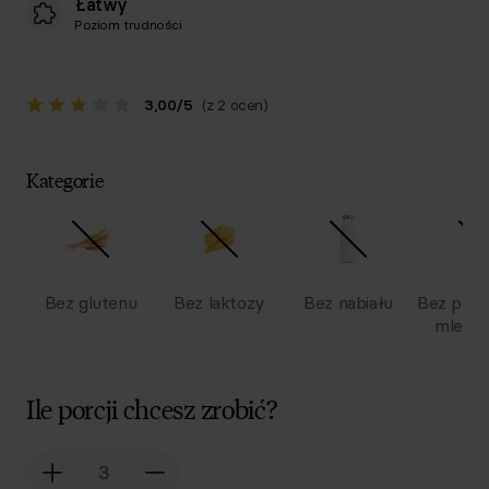
Łatwy
Poziom trudności
3,00
/
5
(z 2 ocen)
Kategorie
Bez glutenu
Bez laktozy
Bez nabiału
Bez pro
mlecz
Ile porcji chcesz zrobić?