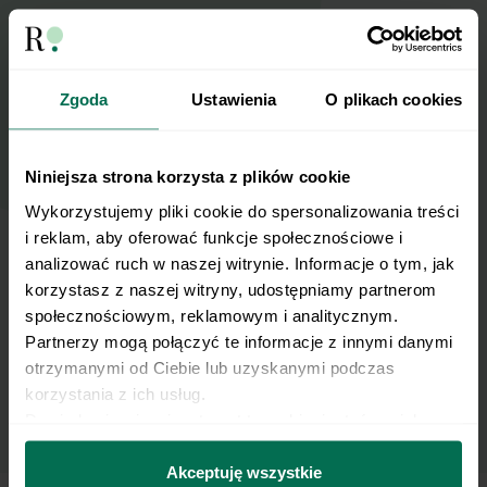
Zapisz się do naszego Newslettera
Imię
Zgoda
Ustawienia
O plikach cookies
Email
Niniejsza strona korzysta z plików cookie
Wyślij
Wykorzystujemy pliki cookie do spersonalizowania treści 
i reklam, aby oferować funkcje społecznościowe i 
analizować ruch w naszej witrynie. Informacje o tym, jak 
Wyrażam zgodę na przetwarzanie moich
korzystasz z naszej witryny, udostępniamy partnerom 
danych osobowych w celu otrzymywania
społecznościowym, reklamowym i analitycznym. 
Newslettera i potwierdzam zapoznanie się z
Partnerzy mogą połączyć te informacje z innymi danymi 
polityką prywatności
.
otrzymanymi od Ciebie lub uzyskanymi podczas 
korzystania z ich usług.
Dowiedz się więcej na temat tego, kim jesteśmy, jak 
można się z nami skontaktować i w jaki sposób 
przetwarzamy dane osobowe w ramach 
Polityki 
Akceptuję wszystkie