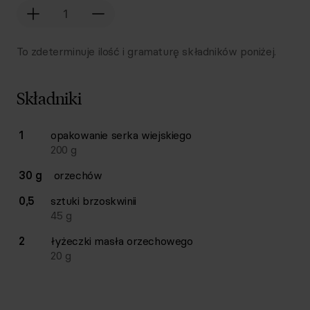
To zdeterminuje ilość i gramaturę składników poniżej.
Składniki
Lista składników przepisu z ilościami i wagami
1
opakowanie
serka wiejskiego
Ilość
Składnik
200
g
30 g
orzechów
0,5
sztuki
brzoskwinii
45
g
2
łyżeczki
masła orzechowego
20
g