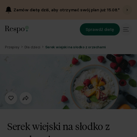
Zamów dietę dziś, aby otrzymać swój plan już
15.08
.*
Sprawdź dietę
Przepisy
Dla dzieci
Serek wiejski na słodko z orzechami
Serek wiejski na słodko z