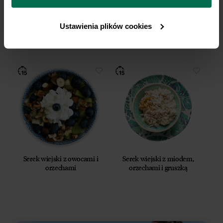
prywatności.
Ustawienia plików cookies
To też może Ci zasmakować
Serek wiejski z owocami i
Serek wiejski z miodem,
orzechami
orzechami i gruszką