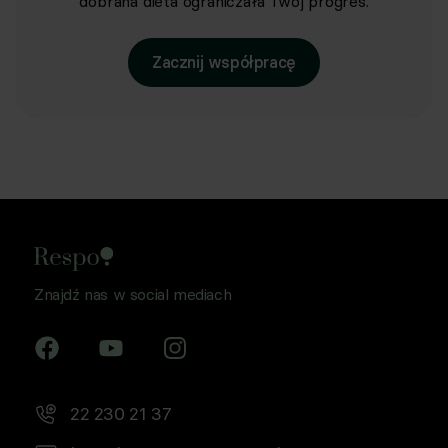
dobrana dieta ograniczała Twój progres.
Zacznij współpracę
Znajdź nas w social mediach
22 230 21 37