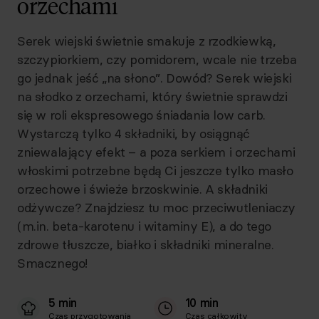
orzechami
Serek wiejski świetnie smakuje z rzodkiewką,
szczypiorkiem, czy pomidorem, wcale nie trzeba
go jednak jeść „na słono”. Dowód? Serek wiejski
na słodko z orzechami, który świetnie sprawdzi
się w roli ekspresowego śniadania low carb.
Wystarczą tylko 4 składniki, by osiągnąć
zniewalający efekt – a poza serkiem i orzechami
włoskimi potrzebne będą Ci jeszcze tylko masło
orzechowe i świeże brzoskwinie. A składniki
odżywcze? Znajdziesz tu moc przeciwutleniaczy
(m.in. beta-karotenu i witaminy E), a do tego
zdrowe tłuszcze, białko i składniki mineralne.
Smacznego!
5 min
10 min
Czas przygotowania
Czas całkowity