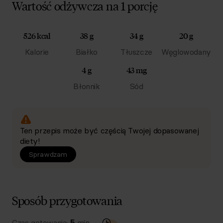
Wartość odżywcza na 1 porcję
526 kcal
38 g
34 g
20 g
Kalorie
Białko
Tłuszcze
Węglowodany
4 g
43 mg
Błonnik
Sód
Ten przepis może być częścią Twojej dopasowanej
diety!
Sprawdzam
Sposób przygotowania
Czas gotowania:
5
min.