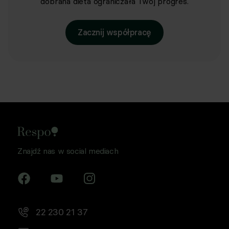
dobrana dieta ograniczała Twój progres.
Zacznij współpracę
Znajdź nas w social mediach
22 230 21 37