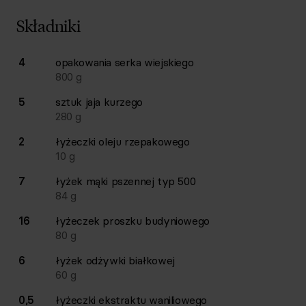
Składniki
Lista składników przepisu z ilościami i wagami
4
opakowania
serka wiejskiego
Ilość
Składnik
800
g
5
sztuk
jaja kurzego
280
g
2
łyżeczki
oleju rzepakowego
10
g
7
łyżek
mąki pszennej typ 500
84
g
16
łyżeczek
proszku budyniowego
80
g
6
łyżek
odżywki białkowej
60
g
0,5
łyżeczki
ekstraktu waniliowego