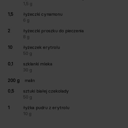
1,5
g
1,5
łyżeczki
cynamonu
6
g
2
łyżeczki
proszku do pieczenia
8
g
10
łyżeczek
erytrolu
50
g
0,1
szklanki
mleka
30
g
200 g
malin
0,5
sztuki
białej czekolady
50
g
1
łyżka
pudru z erytrolu
10
g