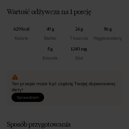
Wartość odżywcza na 1 porcję
629 kcal
49 g
24 g
56 g
Kalorie
Białko
Tłuszcze
Węglowodany
5 g
1240 mg
Błonnik
Sód
Ten przepis może być częścią Twojej dopasowanej
diety!
Sprawdzam
Sposób przygotowania