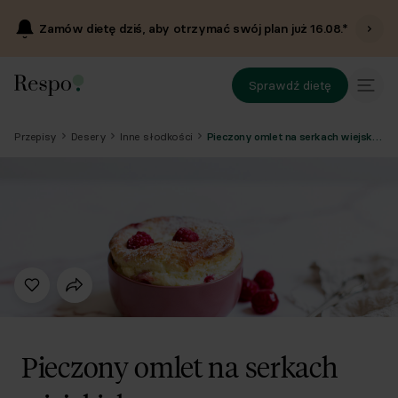
Zamów dietę dziś, aby otrzymać swój plan już
16.08
.*
Sprawdź dietę
Przepisy
Desery
Inne słodkości
Pieczony omlet na serkach wiejskich
Pieczony omlet na serkach