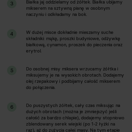
Białka jaj oddzielamy od żółtek. Białka ubijamy
3
mikserem na sztywną pianę w osobnym
naczyniu i odkładamy na bok.
W dużej misce dokładnie mieszamy suche
4
składniki: mąkę, proszki budyniowe, odżywkę
białkową, cynamon, proszek do pieczenia oraz
erytrol.
Do osobnej misy miksera wrzucamy żółtka i
5
miksujemy je na wysokich obrotach. Dodajemy
olej rzepakowy i podbijamy całość mikserem
do połączenia.
Do puszystych żółtek, cały czas miksując na
6
dużych obrotach (można je zmniejszyć jeśli
całość za bardzo chlapie), dodajemy stopniowo
zblendowany serek wiejski (po 1-2 łyżki na
raz), aż do zużycia całej masy. Na tym etapie