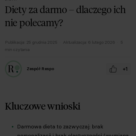
Diety za darmo – dlaczego ich
nie polecamy?
Publikacja:
25 grudnia 2025
·
Aktualizacja:
6 lutego 2026
·
5
min czytania
+1
Zespół Respo
Kluczowe wnioski
Darmowa dieta to zazwyczaj: brak
personalizacji i brak elastyczności (wymiana