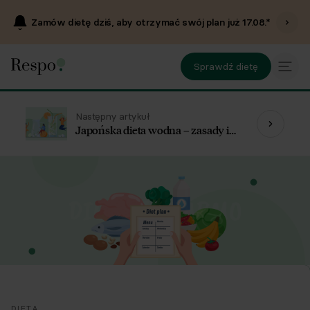
Zamów dietę dziś, aby otrzymać swój plan już
17.08
.*
Sprawdź dietę
Następny artykuł
Japońska dieta wodna – zasady i
efekty
DIETA