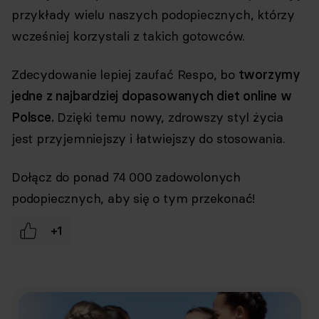
komunikację/przesyłanie informacji
przykłady wielu naszych podopiecznych, którzy
handlowych drogą elektroniczną, zgodnie
z art. 398 ustawy Prawo komunikacji
wcześniej korzystali z takich gotowców.
elektronicznej z dnia 12 lipca 2024 r. (Dz. U.
2024 poz. 1221) w celu prowadzenia
marketingu bezpośredniego drogą
Zdecydowanie lepiej zaufać Respo, bo
tworzymy
elektroniczną za pośrednictwem
jedne z najbardziej dopasowanych diet online w
wiadomości e-mail, przez
Współadministratorów (Respo Wrzosek
Polsce.
Dzięki temu nowy, zdrowszy styl życia
Witkowski SK, Respo Wydawnictwo S.C.
jest przyjemniejszy i łatwiejszy do stosowania.
oraz RespoMed sp.z o.o, TEKA TRADE sp. z
o.o.)
Przyjmuję do wiadomości, że
Dołącz do ponad 74 000 zadowolonych
przysługuje mi prawo do wycofania
podopiecznych, aby się o tym przekonać!
powyższej zgody w każdym czasie.
Zobacz, jak przetwarzamy Twoje dane
+1
osobowe. Zapoznaj się z naszą
Polityką
prywatności
Respo