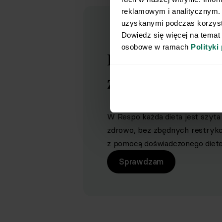
reklamowym i analitycznym. 
uzyskanymi podczas korzysta
Dowiedz się więcej na temat
osobowe w ramach 
Polityki
Dołącz do pona
zadowolonych P
W Respo każda dieta jest szyta 
zdrowo, bez zbędnych restrykcji 
z pomocą doświadczonego dietet
Sprawdzam