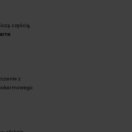
niczą częścią,
larne
zczenie z
a pokarmowego
 w efekcie