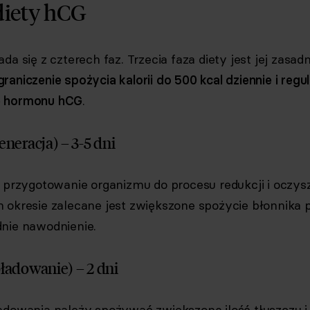
diety hCG
da się z czterech faz. Trzecia faza diety jest jej zasad
graniczenie spożycia kalorii do 500 kcal dziennie i regu
e hormonu hCG
.
generacja) – 3-5 dni
t przygotowanie organizmu do procesu redukcji i oczys
 okresie zalecane jest zwiększone spożycie błonnik
dnie nawodnienie.
doładowanie) – 2 dni
adowania należy spożywać zwiększoną ilość tłuszczu i