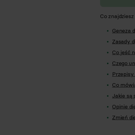
Co znajdziesz
Geneza d
Zasady d
Co jeść 
Czego un
Przepisy
Co mówią
Jakie są
Opinie d
Zmień di