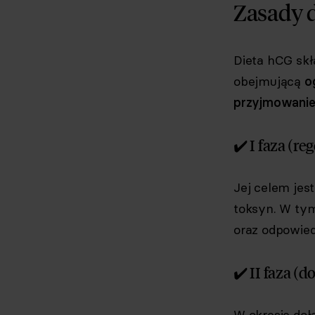
Zasady 
Dieta hCG skła
obejmującą
o
przyjmowani
✔️ I faza (re
Jej celem jes
toksyn. W tym
oraz odpowie
✔️ II faza (
W okresie doł