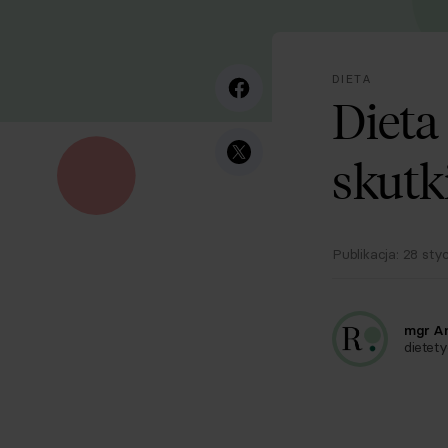
DIETA
Dieta
skutk
Publikacja:
28 sty
mgr A
dietety