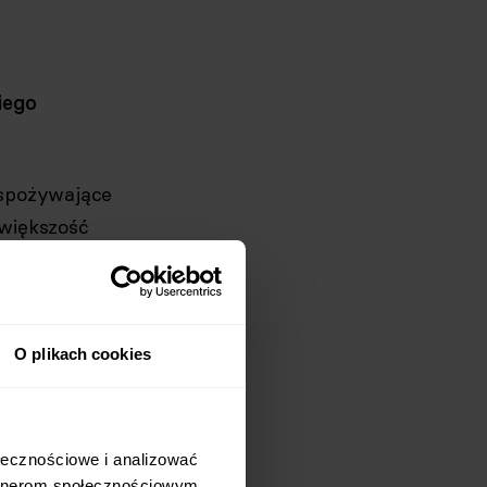
iego
 spożywające
 większość
ów z
anie
O plikach cookies
ołączeniu z
arną redukcją
łecznościowe i analizować 
rtnerom społecznościowym, 