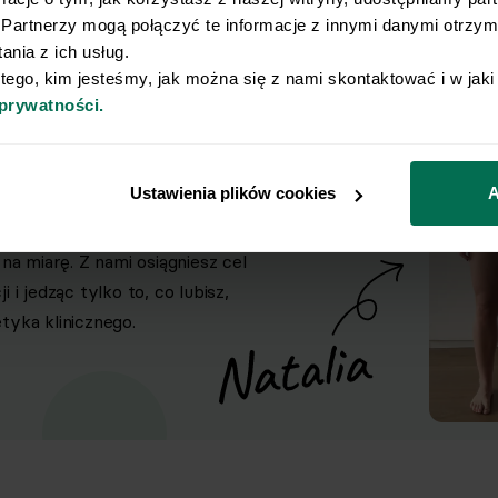
Partnerzy mogą połączyć te informacje z innymi danymi otrzyma
nia z ich usług.
 tego, kim jesteśmy, jak można się z nami skontaktować i w jak
 prywatności.
93 627
d
odopiecznych!
Ustawienia plików cookies
A
na miarę. Z nami osiągniesz cel
i jedząc tylko to, co lubisz,
yka klinicznego.