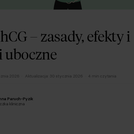
 hCG – zasady, efekty i
i uboczne
cznia 2026
·
Aktualizacja:
30 stycznia 2026
·
4
min czytania
nna Paruch-Pyzik
czka kliniczna