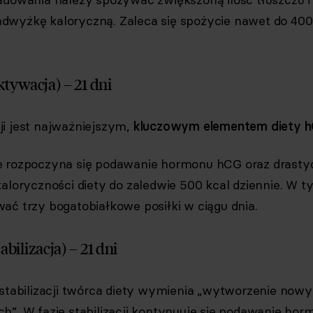
wyżkę kaloryczną. Zaleca się spożycie nawet do 400
aktywacja) – 21 dni
i jest najważniejszym,
kluczowym elementem diety h
e rozpoczyna się podawanie hormonu hCG oraz drasty
kaloryczności diety do zaledwie 500 kcal dziennie. W t
ać trzy bogatobiałkowe posiłki w ciągu dnia.
tabilizacja) – 21 dni
 stabilizacji twórca diety wymienia „wytworzenie now
h”. W fazie stabilizacji kontynuuje się podawanie ho