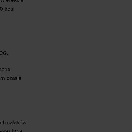
0 kcal
CG.
czne
ym czasie
ych szlaków
rmonu hCG,