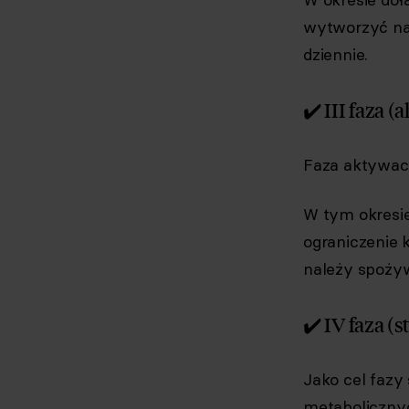
wytworzyć nad
dziennie.
✔️ III faza (
Faza aktywacj
W tym okresi
ograniczenie 
należy spożyw
✔️ IV faza (s
Jako cel fazy
metabolicznyc