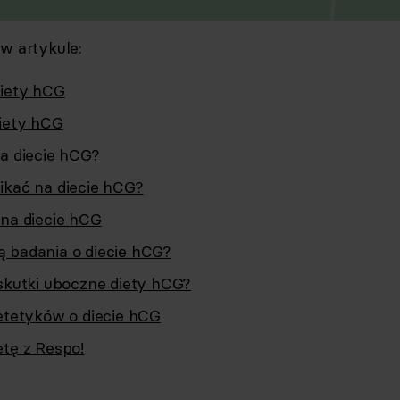
 w artykule:
iety hCG
iety hCG
na diecie hCG?
ikać na diecie hCG?
 na diecie hCG
 badania o diecie hCG?
 skutki uboczne diety hCG?
ietetyków o diecie hCG
etę z Respo!