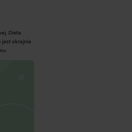
j. Dieta
jest skrajnie
mu.