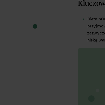
Kluczow
Dieta hCG
przyjmow
zazwyczaj
niską wa