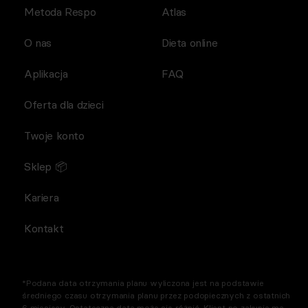
Metoda Respo
Atlas
O nas
Dieta online
Aplikacja
FAQ
Oferta dla dzieci
Twoje konto
Sklep 📦
Kariera
Kontakt
*Podana data otrzymania planu wyliczona jest na podstawie
średniego czasu otrzymania planu przez podopiecznych z ostatnich
6 miesięcy. Ostateczna data może się różnić. Klient po zakupie ma