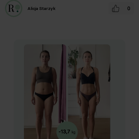
0
Alicja Starzyk