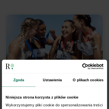
Zgoda
Ustawienia
O plikach cookies
Trenujesz regularnie?
My robimy dietę.
Niniejsza strona korzysta z plików cookie
Wykorzystujemy pliki cookie do spersonalizowania treści 
Opieka dietetyka sportowego i indywidualny plan