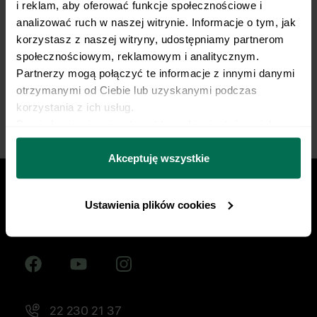
i reklam, aby oferować funkcje społecznościowe i 
żywieniowy dopasowany do Twojej dyscypliny,
analizować ruch w naszej witrynie. Informacje o tym, jak 
treningów i sportowych celów. Nie pozwól, by źle
korzystasz z naszej witryny, udostępniamy partnerom 
dobrana dieta ograniczała Twój progres.
społecznościowym, reklamowym i analitycznym. 
Partnerzy mogą połączyć te informacje z innymi danymi 
Zacznij współpracę
otrzymanymi od Ciebie lub uzyskanymi podczas 
korzystania z ich usług.
Dowiedz się więcej na temat tego, kim jesteśmy, jak 
można się z nami skontaktować i w jaki sposób 
przetwarzamy dane osobowe w ramach 
Polityki 
Akceptuję wszystkie
prywatności.
Ustawienia plików cookies
Znajdź nas w social mediach
22 230 21 37