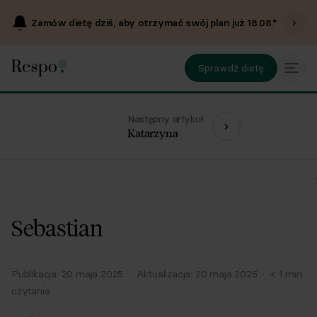
Zamów dietę dziś, aby otrzymać swój plan już
18.08
.*
Sprawdź dietę
Następny artykuł
Katarzyna
Sebastian
Publikacja:
20 maja 2025
·
Aktualizacja:
20 maja 2025
·
< 1
min
czytania