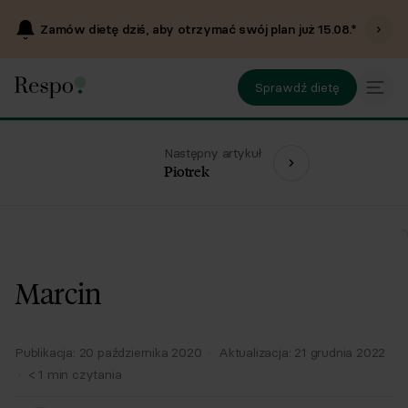
Zamów dietę dziś, aby otrzymać swój plan już
15.08
.*
Sprawdź dietę
Następny artykuł
Piotrek
Marcin
Publikacja:
20 października 2020
·
Aktualizacja:
21 grudnia 2022
·
< 1
min czytania