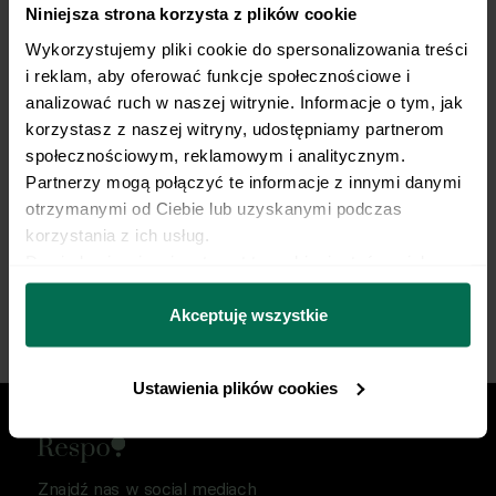
Niniejsza strona korzysta z plików cookie
Trenujesz regularnie?
Wykorzystujemy pliki cookie do spersonalizowania treści 
My robimy dietę.
i reklam, aby oferować funkcje społecznościowe i 
analizować ruch w naszej witrynie. Informacje o tym, jak 
Opieka dietetyka sportowego i indywidualny plan
korzystasz z naszej witryny, udostępniamy partnerom 
żywieniowy dopasowany do Twojej dyscypliny,
społecznościowym, reklamowym i analitycznym. 
treningów i sportowych celów. Nie pozwól, by źle
Partnerzy mogą połączyć te informacje z innymi danymi 
dobrana dieta ograniczała Twój progres.
otrzymanymi od Ciebie lub uzyskanymi podczas 
korzystania z ich usług.
Dowiedz się więcej na temat tego, kim jesteśmy, jak 
Zacznij współpracę
można się z nami skontaktować i w jaki sposób 
przetwarzamy dane osobowe w ramach 
Polityki 
Akceptuję wszystkie
prywatności.
Ustawienia plików cookies
Znajdź nas w social mediach