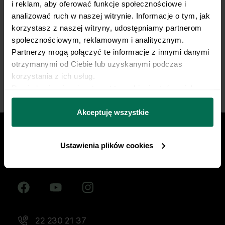
i reklam, aby oferować funkcje społecznościowe i 
żywieniowy dopasowany do Twojej dyscypliny,
analizować ruch w naszej witrynie. Informacje o tym, jak 
treningów i sportowych celów. Nie pozwól, by źle
korzystasz z naszej witryny, udostępniamy partnerom 
dobrana dieta ograniczała Twój progres.
społecznościowym, reklamowym i analitycznym. 
Partnerzy mogą połączyć te informacje z innymi danymi 
Zacznij współpracę
otrzymanymi od Ciebie lub uzyskanymi podczas 
korzystania z ich usług.
Dowiedz się więcej na temat tego, kim jesteśmy, jak 
można się z nami skontaktować i w jaki sposób 
przetwarzamy dane osobowe w ramach 
Polityki 
Akceptuję wszystkie
prywatności.
Ustawienia plików cookies
Znajdź nas w social mediach
22 230 21 37