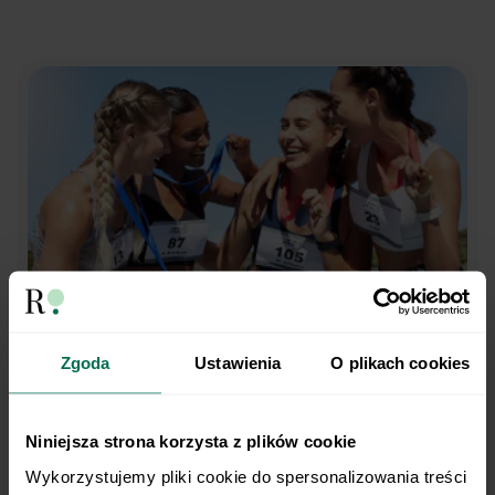
Zgoda
Ustawienia
O plikach cookies
Trenujesz regularnie?
My robimy dietę.
Niniejsza strona korzysta z plików cookie
Wykorzystujemy pliki cookie do spersonalizowania treści 
Opieka dietetyka sportowego i indywidualny plan