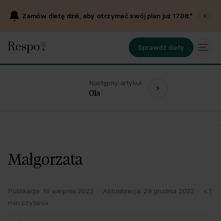
Zamów dietę dziś, aby otrzymać swój plan już
17.08
.*
Sprawdź dietę
Następny artykuł
Ola
Małgorzata
Publikacja:
19 sierpnia 2022
·
Aktualizacja:
29 grudnia 2022
·
< 1
min czytania