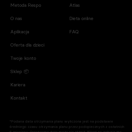
Metoda Respo
Atlas
O nas
Dieta online
Aplikacja
FAQ
Oferta dla dzieci
Twoje konto
Sklep 📦
Kariera
Kontakt
*Podana data otrzymania planu wyliczona jest na podstawie
średniego czasu otrzymania planu przez podopiecznych z ostatnich
6 miesięcy. Ostateczna data może się różnić. Klient po zakupie ma