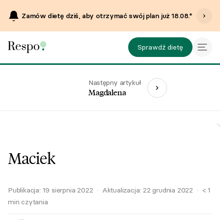
Zamów dietę dziś, aby otrzymać swój plan już
18.08
.*
Sprawdź dietę
Następny artykuł
Magdalena
Maciek
Publikacja:
19 sierpnia 2022
·
Aktualizacja:
22 grudnia 2022
·
< 1
min czytania