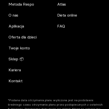
Metoda Respo
Atlas
O nas
Dieta online
Aplikacja
FAQ
Oferta dla dzieci
Twoje konto
Sklep 📦
Kariera
Kontakt
*Podana data otrzymania planu wyliczona jest na podstawie
średniego czasu otrzymania planu przez podopiecznych z ostatnich
6 miesięcy. Ostateczna data może się różnić. Klient po zakupie ma