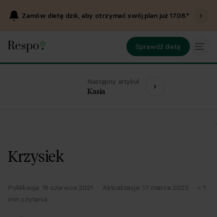
Zamów dietę dziś, aby otrzymać swój plan już
17.08
.*
Sprawdź dietę
Następny artykuł
Kasia
Krzysiek
Publikacja:
18 czerwca 2021
·
Aktualizacja:
17 marca 2023
·
< 1
min czytania