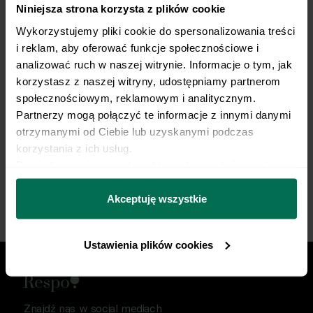
Niniejsza strona korzysta z plików cookie
Trenujesz regularnie?
Wykorzystujemy pliki cookie do spersonalizowania treści 
My robimy dietę.
i reklam, aby oferować funkcje społecznościowe i 
analizować ruch w naszej witrynie. Informacje o tym, jak 
Opieka dietetyka sportowego i indywidualny plan
korzystasz z naszej witryny, udostępniamy partnerom 
żywieniowy dopasowany do Twojej dyscypliny,
społecznościowym, reklamowym i analitycznym. 
treningów i sportowych celów. Nie pozwól, by źle
Partnerzy mogą połączyć te informacje z innymi danymi 
dobrana dieta ograniczała Twój progres.
otrzymanymi od Ciebie lub uzyskanymi podczas 
korzystania z ich usług.
Dowiedz się więcej na temat tego, kim jesteśmy, jak 
Zacznij współpracę
można się z nami skontaktować i w jaki sposób 
przetwarzamy dane osobowe w ramach 
Polityki 
Akceptuję wszystkie
prywatności.
Ustawienia plików cookies
Znajdź nas w social mediach