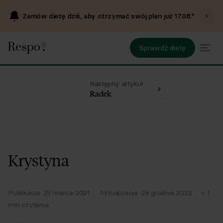
Zamów dietę dziś, aby otrzymać swój plan już
17.08
.*
Sprawdź dietę
Następny artykuł
Radek
Krystyna
Publikacja:
25 marca 2021
·
Aktualizacja:
29 grudnia 2022
·
< 1
min czytania