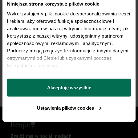
Niniejsza strona korzysta z plików cookie
Trenujesz regularnie?
Wykorzystujemy pliki cookie do spersonalizowania treści 
My robimy dietę.
i reklam, aby oferować funkcje społecznościowe i 
analizować ruch w naszej witrynie. Informacje o tym, jak 
Opieka dietetyka sportowego i indywidualny plan
korzystasz z naszej witryny, udostępniamy partnerom 
żywieniowy dopasowany do Twojej dyscypliny,
społecznościowym, reklamowym i analitycznym. 
treningów i sportowych celów. Nie pozwól, by źle
Partnerzy mogą połączyć te informacje z innymi danymi 
dobrana dieta ograniczała Twój progres.
otrzymanymi od Ciebie lub uzyskanymi podczas 
korzystania z ich usług.
Dowiedz się więcej na temat tego, kim jesteśmy, jak 
Zacznij współpracę
można się z nami skontaktować i w jaki sposób 
przetwarzamy dane osobowe w ramach 
Polityki 
Akceptuję wszystkie
prywatności.
Ustawienia plików cookies
Znajdź nas w social mediach